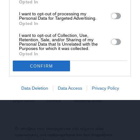
εφικτό; Αυτό θα φανεί.
Opted In
* Ελάχιστη συνεισφορά 5€
ΣΗΜ: Οι Τούρκοι φαίνεται
να “τελείωσαν”
και
I want to opt-out of processing my
την Προσωπική Απεσταλμένη του Γενικού
Personal Data for Targeted Advertising.
Γραμματέα, Μαρία Άνχελ Ολγκίν Γκουεγιάρ.
Opted In
I want to opt-out of Collection, Use,
Retention, Sale, and/or Sharing of my
Personal Data that Is Unrelated with the
Purposes for which it was collected.
Opted In
CONFIRM
TAGS:
Data Deletion
Data Access
Privacy Policy
ΑΝΤΟΝΙΟ ΓΚΟΥΤΕΡΕΣ
ΠΡΟΕΔΡΟΣ ΧΡΙΣΤΟΔΟΥΛΙΔΗΣ
ΕΡΣΙΝ ΤΑΤΑΡ
ΤΟΥΡΚΙΑ
ΗΝΩΜΕΝΑ ΕΘΝΗ
Οι απόψεις που αναφέρονται στο κείμενο είναι
προσωπικές του αρθρογράφου και δεν εκφράζουν