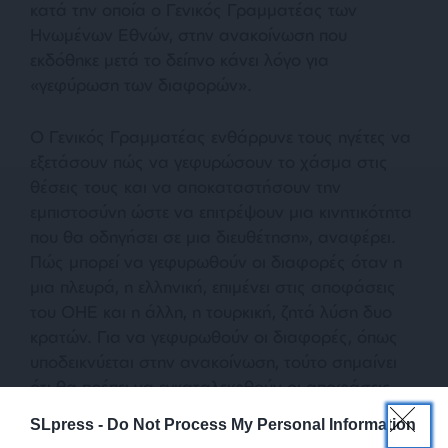
κατά την οποία ο Γενικός Γραμματέας των
Ηνωμένων Εθνών, στην ανακοίνωση που
εκδόθηκε μετά το δείπνο κάνει λόγο για
«γεφύρωση των διαφορών»
.
Ο Γενικός Γραμματέας ενθάρρυνε τους ηγέτες να
εξετάσουν πώς να γεφυρώσουν το χάσμα στις
θέσεις τους και να αποκαταστήσουν την
εμπιστοσύνη ώστε να επιτρέψουν μια κινητικότητα
που θα οδηγήσει σε μια διευθέτηση», αναφέρει.
Πώς μπορεί να γεφυρωθούν οι διαφορές όταν η
μια πλευρά, η ελληνική, επιμένει στις αποφάσεις
του ΟΗΕ και η άλλη, η τουρκική, ζητά λύση δυο
κρατών. Για να γεφυρωθούν οι διαφορές, όπως
υποδεικνύεται στην ανακοίνωση, τούτο σημαίνει
ότι θα πρέπει να εγκαταλειφθούν οι αποφάσεις
και τα ψηφίσματα του Διεθνούς Οργανισμού, στα
SLpress -
Do Not Process My Personal Information
οποία, ειρήσθω εν παρόδω, δεν έγινε καμία