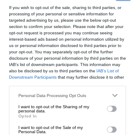
αναφορά. Καμία αναφορά δεν έγινε ούτε σε πιο
If you wish to opt-out of the sale, sharing to third parties, or
πλαίσιο θα υπάρξει συζήτηση. Περαιτέρω, ο
processing of your personal or sensitive information for
“ισορροπιστής” Γκουτέρες απέφυγε να αναφερθεί
targeted advertising by us, please use the below opt-out
στη μορφή της διευρυμένης άτυπης συνάντησης.
section to confirm your selection. Please note that after your
opt-out request is processed you may continue seeing
Περιορίσθηκε να αναφέρει πως θα είναι
«σε
interest-based ads based on personal information utilized by
ευρύτερη μορφή»
.
us or personal information disclosed to third parties prior to
your opt-out. You may separately opt-out of the further
disclosure of your personal information by third parties on the
IAB’s list of downstream participants. This information may
also be disclosed by us to third parties on the
IAB’s List of
ΕΝΙΣΧΥΣΤΕ ΤΟ
Downstream Participants
that may further disclose it to other
third parties.
Στηρίξτε με τη χορηγία σας για να
Personal Data Processing Opt Outs
Η κινητικότητα προφανώς και είναι προτιμότερη
επιβιώσει η Αδέσμευτη
της ακινησίας. Το ζητούμενο είναι που θα
I want to opt-out of the Sharing of my
Δημοσιογραφία του SLpress.gr.
personal data.
οδηγήσει αυτή η νέα προσπάθεια. Για να υπάρχει
Opted In
αισιοδοξία, αποτέλεσμα, θα πρέπει να αλλάξει
στάση και επιδιώξεις η Άγκυρα. Είναι τούτο
I want to opt-out of the Sale of my
ΔΩΡΕΑ
Personal Data.