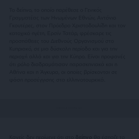
Το δείπνο, το οποίο παρέθεσε ο Γενικός
Γραμματέας των Ηνωμένων Εθνών, Αντόνιο
Γκουτέρες, στον Πρόεδρο Χριστοδουλίδη και τον
κατοχικό ηγέτη, Ερσίν Τατάρ, φρέσκαρε τις
προσπάθειες του Διεθνούς Οργανισμού στο
Κυπριακό, σε μια δύσκολη περίοδο και για την
περιοχή αλλά και για την Κύπρο. Είναι προφανές
ότι ρόλο διαδραμάτισαν παρασκηνιακά και η
Αθήνα και η Άγκυρα, οι οποίες βρίσκονται σε
φάση προσέγγισης στα ελληνοτουρκικά.
Κανείς δεν περίμενε ότι στο
δείπνο
θα έσπαζε το