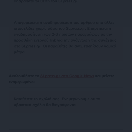
απαραίτητα τη θέση του SLpress.gr
Απαγορεύεται η αναδημοσίευση του άρθρου από άλλες
ιστοσελίδες χωρίς άδεια του SLpress.gr. Επιτρέπεται η
αναδημοσίευση των 2-3 πρώτων παραγράφων με την
προσθήκη ενεργού link για την ανάγνωση της συνέχειας
στο SLpress.gr. Οι παραβάτες θα αντιμετωπίσουν νομικά
μέτρα.
Ακολουθήστε το
SLpress.gr στο Google News
και μείνετε
ενημερωμένοι
Kαταθέστε το σχολιό σας. Eνημερώνουμε ότι τα
υβριστικά σχόλια θα διαγράφονται.