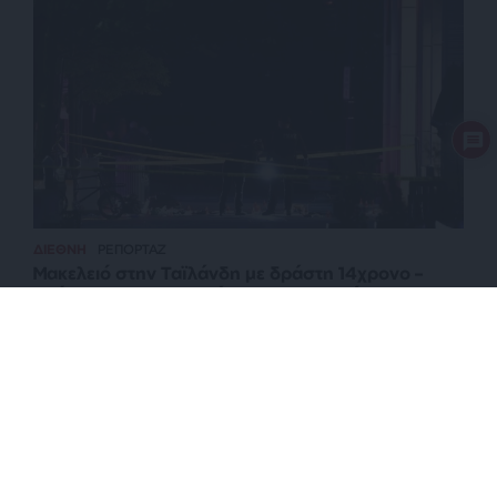
ΔΙΕΘΝΗ
ΡΕΠΟΡΤΑΖ
Μακελειό στην Ταϊλάνδη με δράστη 14χρονο –
Σκότωσε τους παππούδες του, μαθητές και
δασκάλους