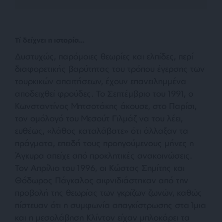
Τί δείχνει η ιστορία…
Δυστυχώς, παρόμοιες θεωρίες και ελπίδες, περί
διαφορετικής βαρύτητας του τρόπου έγερσης των
τουρκικών απαιτήσεων, έχουν επανειλημμένα
αποδειχθεί φρούδες. Το Σεπτέμβριο του 1991, ο
Κωνσταντίνος Μητσοτάκης άκουσε, στο Παρίσι,
τον ομόλογό του Μεσούτ Γιλμάζ να του λέει,
ευθέως,
«λάθος καταλάβατε»
ότι άλλαξαν τα
πράγματα, επειδή τους προηγούμενους μήνες η
Άγκυρα απείχε από προκλητικές ανακοινώσεις.
Τον Απρίλιο του 1996, οι Κώστας Σημίτης και
Θόδωρος Πάγκαλος αιφνιδιάστηκαν από την
προβολή της θεωρίας των γκρίζων ζωνών, καθώς
πίστευαν ότι η συμφωνία απαγκίστρωσης στα Ίμια
και η μεσολάβηση Κλίντον είχαν μπλοκάρει τα