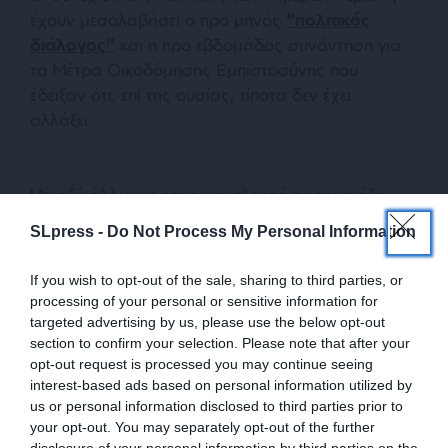
έχουν μεσολαβήσει ο προ μηνός
“πολιτικός
διάλογος”
και η προ εβδομάδος συνάντηση για
τα Μέτρα Οικοδόμησης Εμπιστοσύνης που
έδειξαν ότι, επί της ουσίας, τίποτα δεν έχει
αλλάξει.
Μεταξύ άλλων, η τουρκική πλευρά παρουσιάζει
ακόμα και τη θεωρία ότι το ψήφισμα της
SLpress -
Do Not Process My Personal Information
Εθνοσυνέλευσης, τον Ιούνιο του 1995, περί casus
belli δεν αποτελεί εχθρική κίνηση, αλλά δήθεν
If you wish to opt-out of the sale, sharing to third parties, or
απάντηση στη υιοθέτηση νόμου από τη Βουλή των
processing of your personal or sensitive information for
Ελλήνων για τη δυνατότητα επέκτασης των
targeted advertising by us, please use the below opt-out
χωρικών υδάτων στα 12 ναυτικά μίλια. Ασφαλώς,
section to confirm your selection. Please note that after your
opt-out request is processed you may continue seeing
πρόκειται για διαστροφή της πραγματικότητας,
interest-based ads based on personal information utilized by
αφού η Βουλή είχε απλώς κυρώσει, το Μάρτιο του
us or personal information disclosed to third parties prior to
1995, τη νέα Σύμβαση για το Δίκαιο της
your opt-out. You may separately opt-out of the further
Θάλασσας που είχε τεθεί σε ισχύ από τον ΟΗΕ το
disclosure of your personal information by third parties on the