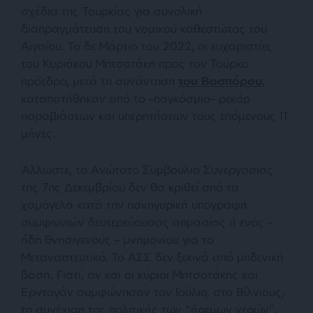
σχέδια της Τουρκίας για συνολική
διαπραγμάτευση του νομικού καθεστώτος του
Αιγαίου. Το δε Μάρτιο του 2022, οι ευχαριστίες
του Κυριάκου Μητσοτάκη προς τον Τούρκο
πρόεδρο, μετά τη συνάντηση
του Βοσπόρου,
καταπατήθηκαν από το –παγκόσμιο– ρεκόρ
παραβιάσεων και υπερπτήσεων τους επόμενους 11
μήνες.
Άλλωστε, το Ανώτατο Συμβούλιο Συνεργασίας
της 7ης Δεκεμβρίου δεν θα κριθεί από τα
χαμόγελα κατά την πανηγυρική υπογραφή
συμφωνιών δευτερεύουσας σημασίας ή ενός –
ήδη θνησιγενούς – μνημονίου για το
Μεταναστευτικό. Το ΑΣΣ δεν ξεκινά από μηδενική
βάση. Γιατί, αν και οι κύριοι Μητσοτάκης και
Ερντογάν συμφώνησαν τον Ιούλιο, στο Βίλνιους,
τη συνέχιση της πολιτικής των “ήρεμων νερών”,