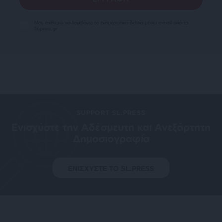
Ναι, επιθυμώ να λαμβάνω το ενημερωτικό δελτίο μέσω e-mail από το
SLpress.gr
SUPPORT SL.PRESS
Ενισχύστε την Aδέσμευτη και Aνεξάρτητη
Δημοσιογραφία
ΕΝΙΣΧΥΣΤΕ ΤΟ SL.PRESS