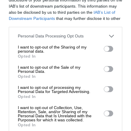
Δεκέμβριο του 1994. Και, ειδικά σε εποχή “ήρεμων
IAB’s list of downstream participants. This information may
also be disclosed by us to third parties on the
IAB’s List of
νερών”, δεν είναι δυνατόν η Τουρκία, επειδή
ΕΝΙΣΧΥΣΤΕ ΤΟ
Downstream Participants
that may further disclose it to other
διαφωνεί με μια – νόμιμη και διακομματική –
third parties.
απόφαση της Ελλάδας, να απειλεί με πόλεμο.
Στηρίξτε με τη χορηγία σας για να
Personal Data Processing Opt Outs
επιβιώσει η Αδέσμευτη
I want to opt-out of the Sharing of my
Δημοσιογραφία του SLpress.gr.
TAGS:
personal data.
Opted In
ΑΝΩΤΑΤΟ ΣΥΜΒΟΥΛΙΟ ΣΥΝΕΡΓΑΣΙΑΣ
ΕΡΝΤΟΓΑΝ
I want to opt-out of the Sale of my
ΤΟΥΡΚΙΑ
ΜΗΤΣΟΤΑΚΗΣ
ΔΩΡΕΑ
Personal Data.
Opted In
* Ελάχιστη συνεισφορά 5€
I want to opt-out of processing my
Personal Data for Targeted Advertising.
Οι απόψεις που αναφέρονται στο κείμενο είναι
Opted In
προσωπικές του αρθρογράφου και δεν εκφράζουν
απαραίτητα τη θέση του SLpress.gr
I want to opt-out of Collection, Use,
Retention, Sale, and/or Sharing of my
Personal Data that Is Unrelated with the
Purposes for which it was collected.
Opted In
Απαγορεύεται η αναδημοσίευση του άρθρου από άλλες