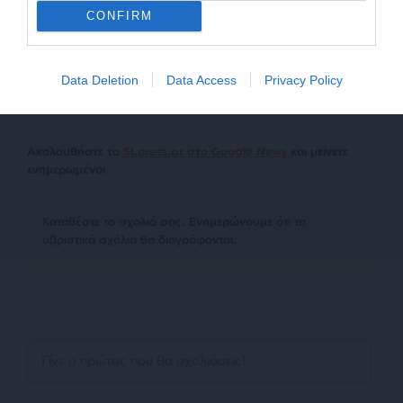
ιστοσελίδες χωρίς άδεια του SLpress.gr. Επιτρέπεται η
CONFIRM
αναδημοσίευση των 2-3 πρώτων παραγράφων με την
προσθήκη ενεργού link για την ανάγνωση της συνέχειας
στο SLpress.gr. Οι παραβάτες θα αντιμετωπίσουν νομικά
μέτρα.
Data Deletion
Data Access
Privacy Policy
Ακολουθήστε το
SLpress.gr στο Google News
και μείνετε
ενημερωμένοι
Kαταθέστε το σχολιό σας. Eνημερώνουμε ότι τα
υβριστικά σχόλια θα διαγράφονται.