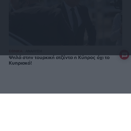
ΕΘΝΙΚΑ
ΑΝΑΛΥΣΗ
Ψηλά στην τουρκική ατζέντα η Κύπρος όχι το
Κυπριακό!
ΕΠΙΣΤΡΟΦΗ ΣΤΗΝ ΑΡΧΗ ΤΗΣ ΣΕΛΙΔΑΣ