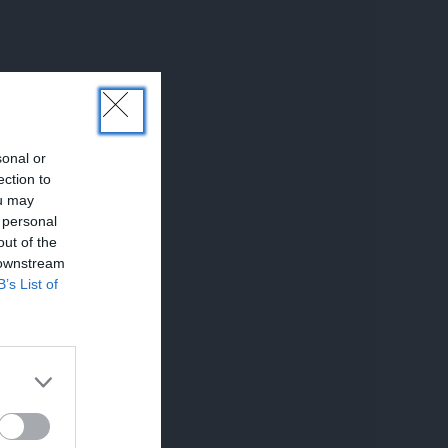
sonal or
ection to
ou may
 personal
out of the
 downstream
B’s List of