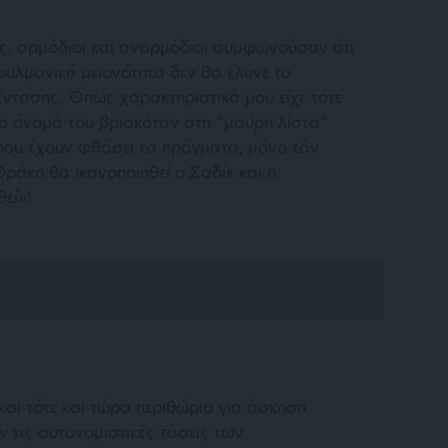
σης, αρμόδιοι και αναρμόδιοι συμφωνούσαν ότι
υλμανική μειονότητα δεν θα έλυνε το
τασης. Όπως χαρακτηριστικά μου είχε τότε
ο όνομά του βρισκόταν στη “μαύρη λίστα”
 που έχουν φθάσει τα πράγματα, μόνο εάν
ράκη θα ικανοποιηθεί ο Σαδίκ και η
θεί
»!
και τότε και τώρα περιθώρια για άσκηση
 τις αυτονομιστικές τάσεις των