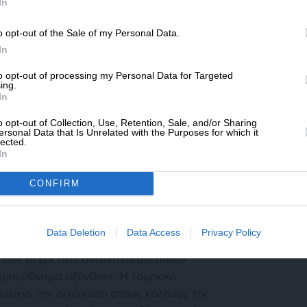
SLpress.gr.
In
εραίωση υποθέσεων είχε προσλάβει τεράστιες
νική ευαισθησία να εκφυλισθεί σε πηγή
o opt-out of the Sale of my Personal Data.
ΔΩΡΕΑ
ειους.
In
* Ελάχιστη συνεισφορά 5€
to opt-out of processing my Personal Data for Targeted
ing.
ο κλίμα. Το αποτέλεσμα ήταν η επικράτηση
In
οία αφενός παρεμπόδιζε την άσκηση
’ αυτούς που προσπαθούσαν να συγκρατήσουν
o opt-out of Collection, Use, Retention, Sale, and/or Sharing
ersonal Data that Is Unrelated with the Purposes for which it
στο “θρακικό ναρκοπέδιο”, αφετέρου
lected.
In
 μεταξύ των χριστιανών για παιχνίδια υπέρ
CONFIRM
Data Deletion
Data Access
Privacy Policy
 τότε πρωθυπουργός Κώστας Μητσοτάκης
 των μέχρι τότε αναποτελεσματικών
χυπρόθεσμα οξύνθηκε. Η τουρκική
ιτυχία την εντύπωση στους κόλπους της