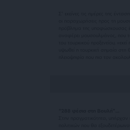
Σ’ εκείνες τις ημέρες της έντα
οι παραχωρήσεις προς τη μουσο
πρόβλημα της υποφώσκουσας έν
αναφέρει μουσουλμάνος, που τ
του τουρκικού προξενείου, «
εκεί
υψωθεί η τουρκική σημαία στη Θ
πλειοψηφία που πια τον ακολου
“288 φέσια στη Βουλή”…
Στην πραγματικότητα, υπήρχαν 
πολιτικών που θα εξουδετέρωναν