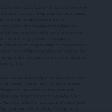
ίστατο από τότε ολοένα και πιο ευάλωτο στην
 διαπιστώνοντας καθημερινά ότι οι ελληνικές
ση, ούτε την αποφασιστικότητα να
αστηριότητα
του τουρκικού προξενείου
.
υ δήλωνε Τούρκος, αλλά που είχε τολμήσει
ή του στις εξτρεμιστικές ενέργειες με
ύ ξεπέρασε την αρχική επιφυλακτικότητά του,
 ανοχή, που επιδείκνυε το ελληνικό κράτος, δεν
μετριοπαθείς της μειονότητας να παρέμβουν
ήσκους τους.
ράσει τότε και μουσουλμάνος δάσκαλος στην
Παιδαγωγικής Ακαδημίας της Θεσσαλονίκης,
άδελφοί του υποκύπτουν στην πίεση του
 φοβούνταν περισσότερο από τα ενδεχόμενα
. Μου είχα, μάλιστα, αναφέρει την περίπτωση
χμέτ, απόφοιτου της ίδιας Ακαδημίας, ο