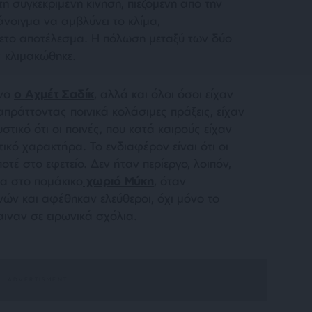
τη συγκεκριμένη κίνηση, πιεζόμενη από την
 άνοιγμα να αμβλύνει το κλίμα,
ετο αποτέλεσμα. Η πόλωση μεταξύ των δύο
 κλιμακώθηκε.
όνο
ο Αχμέτ Σαδίκ
, αλλά και όλοι όσοι είχαν
απράττοντας ποινικά κολάσιμες πράξεις, είχαν
υστικό ότι οι ποινές, που κατά καιρούς είχαν
τικό χαρακτήρα. Το ενδιαφέρον είναι ότι οι
τέ στο εφετείο. Δεν ήταν περίεργο, λοιπόν,
ια στο πομάκικο
χωριό Μύκη
, όταν
νών και αφέθηκαν ελεύθεροι, όχι μόνο το
αιναν σε ειρωνικά σχόλια.