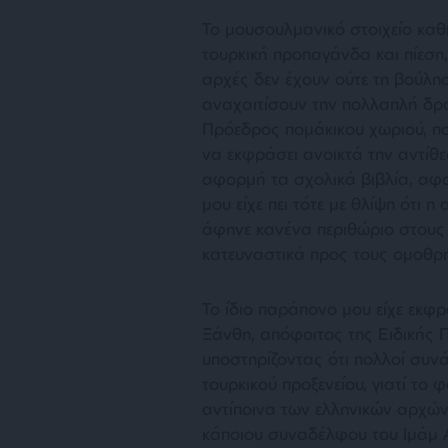
Το μουσουλμανικό στοιχείο καθ
τουρκική προπαγάνδα και πίεση,
αρχές δεν έχουν ούτε τη βούλη
αναχαιτίσουν την πολλαπλή δρ
Πρόεδρος πομάκικου χωριού, πο
να εκφράσει ανοικτά την αντίθεσ
αφορμή τα σχολικά βιβλία, αφο
μου είχε πει τότε με θλίψη ότι η
άφηνε κανένα περιθώριο στους 
κατευναστικά προς τους ομοθρ
Το ίδιο παράπονο μου είχε εκφ
Ξάνθη, απόφοιτος της Ειδικής 
υποστηρίζοντας ότι πολλοί συν
τουρκικού προξενείου, γιατί το
αντίποινα των ελληνικών αρχών
κάποιου συναδέλφου του Ιμάμ Α