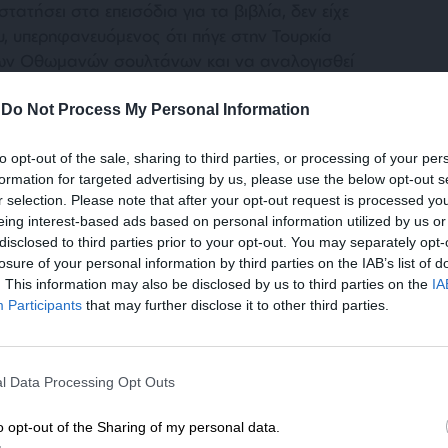
στατήσει στα επεισόδια για τα βιβλία, δεν είχε
υ, υπερηφανευόμενος ότι πήγε στην Τουρκία
των Οθωμανών σουλτάνων και να αναλογισθεί
! Παρά την πειθαρχική δίωξη, που του είχε
 Παιδείας, στο οποίο υπηρεσιακά υπαγόταν,
-
Do Not Process My Personal Information
 γιατί ο Ιμάμ Αχμέτ να μη δήλωνε όπου
to opt-out of the sale, sharing to third parties, or processing of your per
ν πειράξουν, γιατί τον προστατεύει η Τουρκία;
formation for targeted advertising by us, please use the below opt-out s
r selection. Please note that after your opt-out request is processed y
eing interest-based ads based on personal information utilized by us or
disclosed to third parties prior to your opt-out. You may separately opt-
losure of your personal information by third parties on the IAB’s list of
. This information may also be disclosed by us to third parties on the
IA
Participants
that may further disclose it to other third parties.
χές εφάρμοζαν ορισμένους περιορισμούς, σε
ΕΝΙΣΧΥΣΤΕ ΤΟ
ο ή πολύ υπό έλεγχο την κατάσταση.
l Data Processing Opt Outs
ης”, που, βεβαίως, δεν αντιμετώπιζε το
Στηρίξτε με τη χορηγία σας για να επιβιώσει
ν, είχε αμφιλεγόμενες παρενέργειες. Ο
η Αδέσμευτη Δημοσιογραφία του
o opt-out of the Sharing of my personal data.
γών, αλλά και διαφόρων παραγόντων με