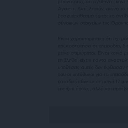
μειονότητας ότι η Αθήνα έκανε 
Άγκυρα. Αντί, λοιπόν, εκείνο το
βραχυπρόθεσμα έφερε το αντίθ
σύνοικων στοιχείων της Θράκης
Είναι χαρακτηριστικό ότι όχι μ
πρωτοστατήσει σε επεισόδια, δι
μείνει ατιμώρητοι. Είναι κοινό μ
επιβληθεί, είχαν πάντα ανασταλ
υποθέσεις αυτές δεν έφθασαν πο
που οι υπεύθυνοι για τα επεισόδ
καταδικάσθηκαν σε ποινή 17 μη
έπαιζαν ήρωες, αλλά και προέβ