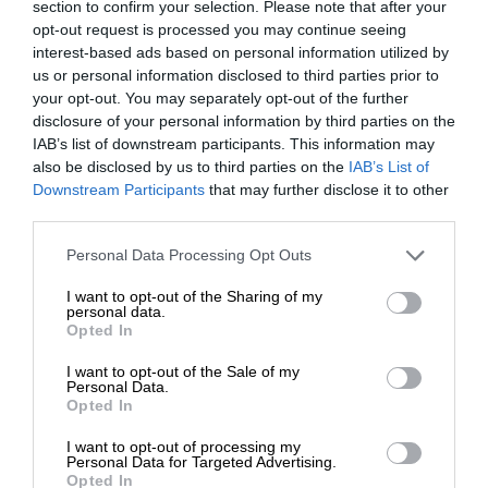
a portion of its Polish territory violating the treaty
section to confirm your selection. Please note that after your
opt-out request is processed you may continue seeing
of unification, would you have advised the Polish
interest-based ads based on personal information utilized by
Government to sit down and have a dialogue with
us or personal information disclosed to third parties prior to
Germany?
»]
your opt-out. You may separately opt-out of the further
disclosure of your personal information by third parties on the
IAB’s list of downstream participants. This information may
also be disclosed by us to third parties on the
IAB’s List of
ΕΝΙΣΧΥΣΤΕ ΤΟ
Downstream Participants
that may further disclose it to other
third parties.
Στηρίξτε με τη χορηγία σας για να
Personal Data Processing Opt Outs
επιβιώσει η Αδέσμευτη
TAGS:
I want to opt-out of the Sharing of my
Δημοσιογραφία του SLpress.gr.
personal data.
ΕΛΛΗΝΟΤΟΥΡΚΙΚΑ
ΝΑΤΟ
Opted In
I want to opt-out of the Sale of my
ΔΩΡΕΑ
Personal Data.
Opted In
Οι απόψεις που αναφέρονται στο κείμενο είναι
* Ελάχιστη συνεισφορά 5€
προσωπικές του αρθρογράφου και δεν εκφράζουν
I want to opt-out of processing my
απαραίτητα τη θέση του SLpress.gr
Personal Data for Targeted Advertising.
Opted In