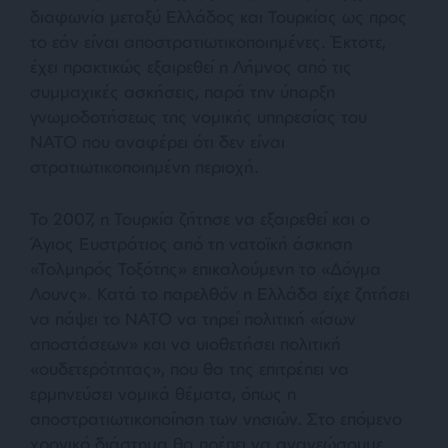
διαφωνία μεταξύ Ελλάδος και Τουρκίας ως προς
το εάν είναι αποστρατιωτικοποιημένες. Έκτοτε,
έχει πρακτικώς εξαιρεθεί η Λήμνος από τις
συμμαχικές ασκήσεις, παρά την ύπαρξη
γνωμοδοτήσεως της νομικής υπηρεσίας του
ΝΑΤΟ που αναφέρει ότι δεν είναι
στρατιωτικοποιημένη περιοχή.
Το 2007, η Τουρκία ζήτησε να εξαιρεθεί και ο
Άγιος Ευστράτιος από τη νατοϊκή άσκηση
«Τολμηρός Τοξότης» επικαλούμενη το «Δόγμα
Λουνς». Κατά το παρελθόν η Ελλάδα είχε ζητήσει
να πάψει το ΝΑΤΟ να τηρεί πολιτική «ίσων
αποστάσεων» και να υιοθετήσει πολιτική
«ουδετερότητας», που θα της επιτρέπει να
ερμηνεύσει νομικά θέματα, όπως η
αποστρατιωτικοποίηση των νησιών. Στο επόμενο
χρονικό διάστημα θα πρέπει να ανανεώσουμε