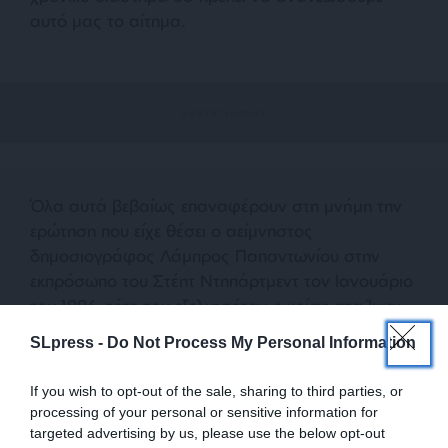
αυτό μας το αίτημα.
Όλα αυτά βεβαίως επαναφέρουν στη μνήμη την
ερώτηση που είχε θέσει ο αείμνηστος
δημοσιογράφος Λάμπρος Παπαντωνίου στην
εκπρόσωπο του Στέητ Ντηπάρτμεντ τον Ιανουάριο
του 1996, τότε που εξελισσόταν η κρίση στα Ίμια:
«
Εάν η Γερμανία ζητούσε από την Πολωνία να
SLpress -
Do Not Process My Personal Information
εκχωρήσει μέρος του εδάφους της… θα
συμβουλεύατε την πολωνική κυβέρνηση να
If you wish to opt-out of the sale, sharing to third parties, or
καθίσει να συνομιλήσει με τη Γερμανία;
» [«
If
processing of your personal or sensitive information for
Germany, for example, would ask Poland to grant
targeted advertising by us, please use the below opt-out