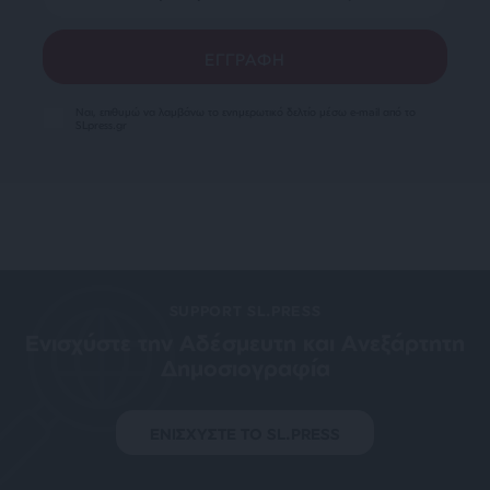
Ναι, επιθυμώ να λαμβάνω το ενημερωτικό δελτίο μέσω e-mail από το
SLpress.gr
SUPPORT SL.PRESS
Ενισχύστε την Aδέσμευτη και Aνεξάρτητη
Δημοσιογραφία
ΕΝΙΣΧΥΣΤΕ ΤΟ SL.PRESS