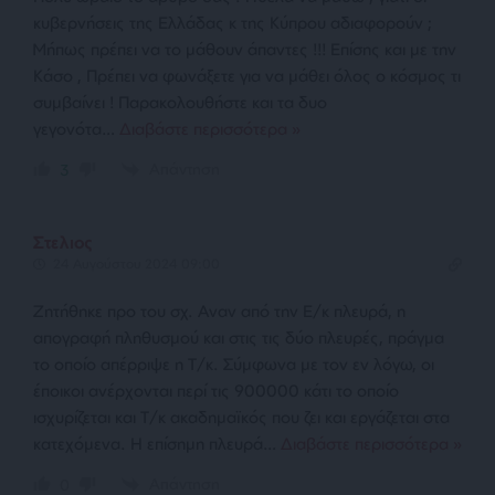
κυβερνήσεις της Ελλάδας κ της Κύπρου αδιαφορούν ;
Μήπως πρέπει να το μάθουν άπαντες !!! Επίσης και με την
Κάσο , Πρέπει να φωνάξετε για να μάθει όλος ο κόσμος τι
συμβαίνει ! Παρακολουθήστε και τα δυο
γεγονότα
…
Διαβάστε περισσότερα »
Απάντηση
3
Στελιος
24 Αυγούστου 2024 09:00
Ζητήθηκε προ του σχ. Αναν από την Ε/κ πλευρά, η
απογραφή πληθυσμού και στις τις δύο πλευρές, πράγμα
το οποίο απέρριψε η Τ/κ. Σύμφωνα με τον εν λόγω, οι
έποικοι ανέρχονται περί τις 900000 κάτι το οποίο
ισχυρίζεται και Τ/κ ακαδημαϊκός που ζει και εργάζεται στα
κατεχόμενα. Η επίσημη πλευρά
…
Διαβάστε περισσότερα »
Απάντηση
0