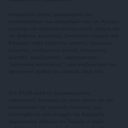
Καταγγέλλει, επίσης, χειραγώγηση των
αποτελεσμάτων των απογραφών από την Άγκυρα,
με στόχο την παραπλάνηση της κοινής γνώμης και
της διεθνούς κοινότητας. Επικαλείται στοιχεία από
διάφορες πηγές (οχήματα, μετρητές ηλεκτρικού
ρεύματος, συνδρομητές κινητής τηλεφωνίας,
φοιτητές, εργαζόμενους, “κρατούμενους”,
“εκλογικούς καταλόγους”) που αποδεικνύουν τον
πραγματικό αριθμό των εποίκων, όπως λέει.
Ο κ. Ελτζίλ καλεί τις τουρκοκυπριακές
«πατριωτικές δυνάμεις»
σε κοινό αγώνα για την
αντιμετώπιση της τουρκικής πολιτικής, ενώ
υποστηρίζει ότι ούτε οι αρχές της Κυπριακής
Δημοκρατίας οδηγούν την Τουρκία, η οποία