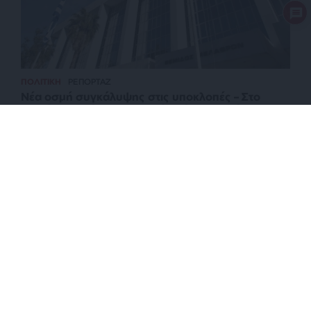
ΠΟΛΙΤΙΚΗ
ΡΕΠΟΡΤΑΖ
Νέα οσμή συγκάλυψης στις υποκλοπές – Στο
αρχείο τα αιτήματα Σαμαρά-Σπίρτζη – “Βόμβες”
Κεσσέ
ΕΠΙΣΤΡΟΦΗ ΣΤΗΝ ΑΡΧΗ ΤΗΣ ΣΕΛΙΔΑΣ
NEWSLETTER