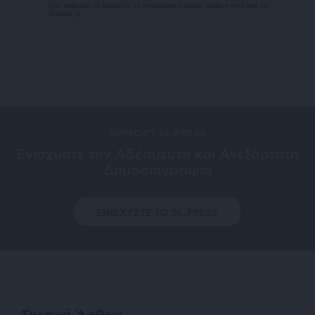
Ναι, επιθυμώ να λαμβάνω το ενημερωτικό δελτίο μέσω e-mail από το
SLpress.gr
SUPPORT SL.PRESS
Ενισχύστε την Aδέσμευτη και Aνεξάρτητη
Δημοσιογραφία
ΕΝΙΣΧΥΣΤΕ ΤΟ SL.PRESS
Σχετικά Άρθρα