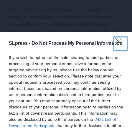
Οι πιο πάνω αναφορές είναι προς αξιοποίηση.
Αυτές οι παρεμβάσεις υπηρετούν την Κύπρο και
την υπόθεσή της. Αυτοί είναι οι πραγματικοί
σύμμαχοι μας και όχι οι οπαδοί του διαχωρισμού
και εκείνοι που θεωρούν πως με τον έναν ή τον
SLpress -
Do Not Process My Personal Information
άλλο τρόπο πρέπει να νομιμοποιηθούν τα
κατοχικά τετελεσμένα.
If you wish to opt-out of the sale, sharing to third parties, or
processing of your personal or sensitive information for
targeted advertising by us, please use the below opt-out
section to confirm your selection. Please note that after your
ΔΙΑΒΑΣΤΕ ΑΚΟΜΑ
opt-out request is processed you may continue seeing
Στη μάχη για τις αρπαγμένες
interest-based ads based on personal information utilized by
ελληνοκυπριακές περιουσίες η
us or personal information disclosed to third parties prior to
Λευκωσία
your opt-out. You may separately opt-out of the further
disclosure of your personal information by third parties on the
IAB’s list of downstream participants. This information may
also be disclosed by us to third parties on the
IAB’s List of
ΕΝΙΣΧΥΣΤΕ ΤΟ
Downstream Participants
that may further disclose it to other
TAGS:
third parties.