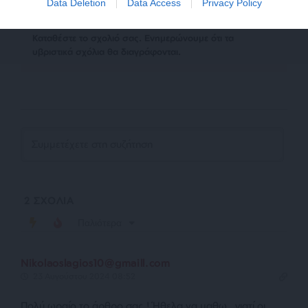
Data Deletion
Data Access
Privacy Policy
Kαταθέστε το σχολιό σας. Eνημερώνουμε ότι τα
υβριστικά σχόλια θα διαγράφονται.
2
ΣΧΟΛΙΑ
Παλιότερα
Nikolaoslagios10@gmaill.com
23 Αυγούστου 2024 08:52
Πολύ ωραίο το άρθρο σας ! Ήθελα να μαθω , γιατί οι