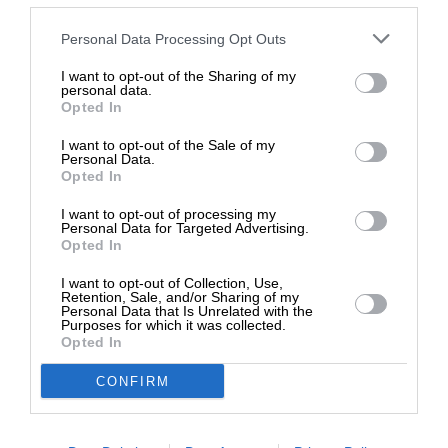
ΚΑΤΕΧΟΜΕΝΑ
1974
ΕΠΟΙΚΙΣΜΟΣ
ΤΟΥΡΚΙΑ
Στηρίξτε με τη χορηγία σας για να
Personal Data Processing Opt Outs
επιβιώσει η Αδέσμευτη
ΣΕΝΕΡ ΕΛΤΖΙΛ
I want to opt-out of the Sharing of my
Δημοσιογραφία του SLpress.gr.
personal data.
Opted In
Οι απόψεις που αναφέρονται στο κείμενο είναι
I want to opt-out of the Sale of my
προσωπικές του αρθρογράφου και δεν εκφράζουν
ΔΩΡΕΑ
Personal Data.
απαραίτητα τη θέση του SLpress.gr
Opted In
* Ελάχιστη συνεισφορά 5€
I want to opt-out of processing my
Personal Data for Targeted Advertising.
Απαγορεύεται η αναδημοσίευση του άρθρου από άλλες
Opted In
ιστοσελίδες χωρίς άδεια του SLpress.gr. Επιτρέπεται η
I want to opt-out of Collection, Use,
αναδημοσίευση των 2-3 πρώτων παραγράφων με την
Retention, Sale, and/or Sharing of my
προσθήκη ενεργού link για την ανάγνωση της συνέχειας
Personal Data that Is Unrelated with the
στο SLpress.gr. Οι παραβάτες θα αντιμετωπίσουν νομικά
Purposes for which it was collected.
Opted In
μέτρα.
CONFIRM
Ακολουθήστε το
SLpress.gr στο Google News
και μείνετε
ενημερωμένοι