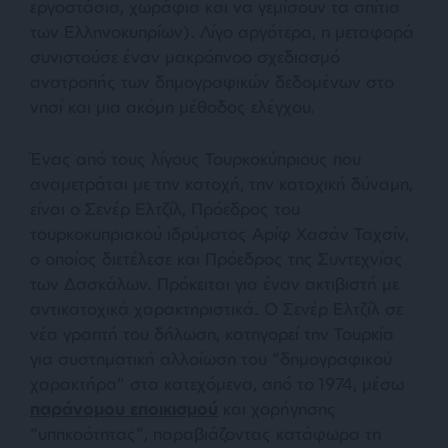
εργοστάσια, χωράφια και να γεμίσουν τα σπίτια
των Ελληνοκυπρίων). Λίγο αργότερα, η μεταφορά
συνιστούσε έναν μακρόπνοο σχεδιασμό
ανατροπής των δημογραφικών δεδομένων στο
νησί και μια ακόμη μέθοδος ελέγχου.
Ένας από τους λίγους Τουρκοκύπριους που
αναμετράται με την κατοχή, την κατοχική δύναμη,
είναι ο Σενέρ Ελτζίλ, Πρόεδρος του
τουρκοκυπριακού ιδρύματος Αρίφ Χασάν Ταχσίν,
ο οποίος διετέλεσε και Πρόεδρος της Συντεχνίας
των Δασκάλων. Πρόκειται για έναν ακτιβιστή με
αντικατοχικά χαρακτηριστικά. Ο Σενέρ Ελτζίλ σε
νέα γραπτή του δήλωση, κατηγορεί την Τουρκία
για συστηματική αλλοίωση του “δημογραφικού
χαρακτήρα” στα κατεχόμενα, από το 1974, μέσω
παράνομου εποικισμού
και χορήγησης
“υπηκοότητας”, παραβιάζοντας κατάφωρα τη