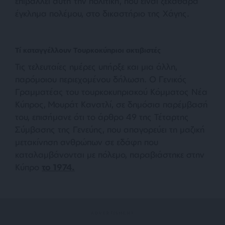
επιβάλλει αυτή την πολιτική, που είναι ξεκάθαρα
έγκλημα πολέμου, στο δικαστήριο της Χάγης.
Τί καταγγέλλουν Τουρκοκύπριοι ακτιβιστές
Τις τελευταίες ημέρες υπήρξε και μια άλλη,
παρόμοιου περιεχομένου δήλωση. Ο Γενικός
Γραμματέας του τουρκοκυπριακού Κόμματος Νέα
Κύπρος, Μουράτ Κανατλί, σε δημόσια παρέμβασή
του, επισήμανε ότι το άρθρο 49 της Τέταρτης
Σύμβασης της Γενεύης, που απαγορεύει τη μαζική
μετακίνηση ανθρώπων σε εδάφη που
καταλαμβάνονται με πόλεμο, παραβιάστηκε στην
Κύπρο
το 1974.