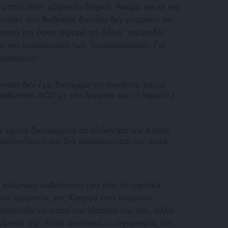
ματιά στον χάρτη το δείχνει. Ακόμα και οι πιο
ηνείες του διεθνούς δικαίου δεν μπορούν να
’ αυτό και όσον αφορά τα άλλα “οικόπεδα”
ρα για λογαριασμό των Τουρκοκυπρίων. Για
χυρισμούς:
ρνηση δεν έχει δικαίωμα να συνάπτει καμία
οθέτηση ΑΟΖ με την Αίγυπτο και το Ισραήλ)
ιοι έχουν δικαιώματα σε ολόκληρη την Κύπρο
γαλονήσου) και δεν παραιτούνται απ’ αυτά.
κυπριακή κυβέρνηση έχει όλα τα σχετικά
ιου τμήματος της Κύπρου από τουρκικά
Λευκωσία να ασκεί την εξουσία της εκεί, αλλά
ιώματά της. Κατά συνέπεια, ο ισχυρισμός ότι