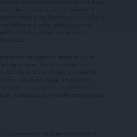
να βγουν από το αδιέξοδό τους στην Άγκυρα
 τουρκικής γεώτρησης στο “οικόπεδο” 6.
ρελαϊκή εταιρεία δεν δέχεται να συμπράξει σε
ου διεθνούς δικαίου, σχεδιάζουν ή να
γοράσουν πλωτό γεωτρύπανο και να το
ιακής ΑΟΖ.
Τούρκοι που θα δράσουν επιθετικά για να
ειακό πρόγραμμα. Θα δημιουργήσουν
άκι στην Κυπριακή Δημοκρατία, η οποία θα
ιδράσει. Μέχρι τότε, όμως, το μόνο που
λιεργούν την ένταση και να επιδίδονται σε
να και η Λευκωσία έχουν υιοθετήσει χαμηλούς
ία δεν έχει κανένα δικαίωμα στη θαλάσσια