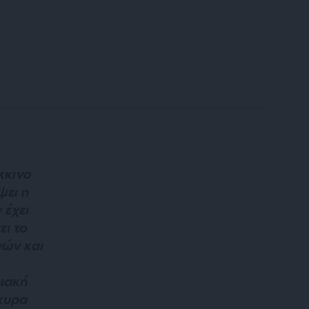
κκινο
ψει η
 έχει
ει το
ών και
ιακή
κυρα