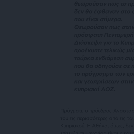
θεωρούσαν πως τα π
δεν θα έφθαναν στο 
που είναι σήμερα.
Θεωρούσαν πως στη
πρόσφατη Πενταμερή
Διάσκεψη για το Κυπ
προέκυπτε τελικώς μί
τούρκα ενδιάμεση σ
που θα οδηγούσε σε
το πρόγραμμα των ε
και γεωτρήσεων στην
κυπριακή ΑΟΖ.
Π
ράγματι, ο πρόεδρος Αναστασ
του τις περισσότερες από τις το
Κυπριακού. Η Αθήνα, όμως, δεν 
επίτευξη συμφωνίας είναι η κα