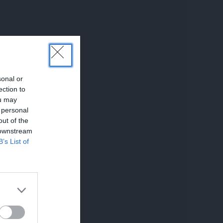
sonal or
ection to
ou may
 personal
out of the
 downstream
B’s List of