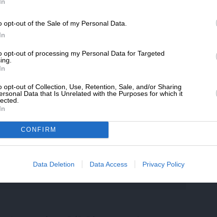
SLpress.gr.
In
ποδίζουν τη λύση του Κυπριακού! Μετά το
εψης, όμως, αυτού του τύπου τα επιχειρήματα
o opt-out of the Sale of my Personal Data.
ΔΩΡΕΑ
 τους.
In
* Ελάχιστη συνεισφορά 5€
to opt-out of processing my Personal Data for Targeted
ing.
In
ιωθεί η άποψη διεθνώς πως η Κυπριακή
 δικαίωμά της να εκμεταλλευθεί τα όποια
o opt-out of Collection, Use, Retention, Sale, and/or Sharing
την άλλη πλευρά, όμως, όπως έχουμε δείξει,
ersonal Data that Is Unrelated with the Purposes for which it
lected.
 την έννοια ότι είναι απαγορευτική μία
In
λόγω της εμπλοκής πετρελαϊκών κολοσσών που
ις των μεγάλων Δυτικών κρατών.
CONFIRM
Data Deletion
Data Access
Privacy Policy