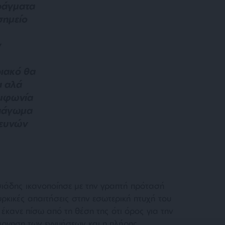
ράγματα
σημείο
ν
ριακό θα
α αλά
υμφωνία
 πάγωμα
ρευνών
ιάδης ικανοποίησε με την γραπτή πρότασή
υρκικές απαιτήσεις στην εσωτερική πτυχή του
έκανε πίσω από τη θέση της ότι όρος για την
τάργηση των εγγυήσεων και η πλήρης