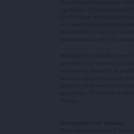
Σύμφωνα με πληροφορίες, για 
σχεδιάζουν την πραγματοποίηση
Επειδή, όμως, καμία μεγάλη πετ
μία τόσο κατάφωρη παραβίαση τ
ενοικιάσουν ή ακόμα και να α
εγκαταστήσουν εντός της κυπρ
Με άλλα λόγια, δεν θα είναι οι 
εμποδίσουν το κυπριακό ενεργ
τετελεσμένο, πετώντας το μπαλ
πρέπει με κάποιον τρόπο να αντ
μπορούν να κάνουν είναι να καλ
προκλήσεις. Γι’ αυτό και η Αθή
τόνους.
Οι ισχυρισμοί της Άγκυρας
Είναι αξιοσημείωτο ότι η Τουρκ