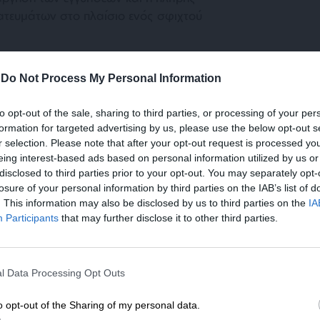
τευμάτων στο πλαίσιο ενός σφιχτού
 με την τουρκική ανελαστικότητα, οδήγησε
-
Do Not Process My Personal Information
ά τούρκα στο μέτωπο του Κυπριακού θα
ν Τουρκοκυπρίων, να βάλει νομίμως χέρι στα
to opt-out of the sale, sharing to third parties, or processing of your per
ράκων ανακαλυφθούν στην κυπριακή ΑΟΖ.
formation for targeted advertising by us, please use the below opt-out s
ν απαιτούσε να παγώσουν οι σεισμικές
r selection. Please note that after your opt-out request is processed y
eing interest-based ads based on personal information utilized by us or
 γεωτρήσεων.
disclosed to third parties prior to your opt-out. You may separately opt-
losure of your personal information by third parties on the IAB’s list of
. This information may also be disclosed by us to third parties on the
IA
Participants
that may further disclose it to other third parties.
ΕΝΙΣΧΥΣΤΕ ΤΟ
l Data Processing Opt Outs
Στηρίξτε με τη χορηγία σας για να επιβιώσει
(χειριστής του Κυπριακού για λογαριασμό της
η Αδέσμευτη Δημοσιογραφία του
o opt-out of the Sharing of my personal data.
ς παγίως ζητούσε το πάγωμα με τον