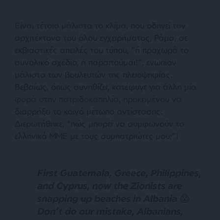
Είναι τέτοιο μάλιστα το κλίμα, που οδηγεί τον
αρχιτέκτονα του όλου εγχειρήματος, Ράμα, σε
εκβιαστικές απειλές του τύπου, “ή προχωρά το
συνολικό σχέδιο, ή παραιτούμαι!”, ενώπιον
μάλιστα των βουλευτών της πλειοψηφίας.
Βεβαίως, όπως συνηθίζει, κατέφυγε για άλλη μία
φορά στην πατριδοκαπηλία, προκειμένου να
διαρρήξει το κοινό μέτωπο αντίστασης:
Διερωτήθηκε, “πώς μπορεί να συμφωνούν τα
ελληνικά ΜΜΕ με τους συμπατριώτες μου;”!
First Guatemala, Greece, Philippines,
and Cyprus, now the Zionists are
snapping up beaches in Albania 😱
Don’t do our mistake, Albanians,