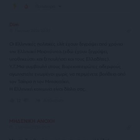
Παλιότερα
Dim
1 Ιουνίου 2026 23:27
Οι Ελληνικές πολιτικές ελίτ έχουν ξεγράψει από χρόνια
την Ελληνική Μειονότητα.(εδώ έχουν ξεγράψει,
υποθηκεύσει και ξεπουλήσει και τους Ελλαδίτες).
Υ.Γ.Μια συμβουλή στους Βορειοηπειρώτες αδερφούς
αγωνιστείτε ενωμένοι χωρίς να περιμένετε βοήθεια από
τον Τσίπρα η τον Μητσοτάκη.
Η Ελληνική κοινωνία είναι δίπλα σας.
Απάντηση
12
ΜΗΔΕΝΙΚΗ ΑΝΟΧΗ
2 Ιουνίου 2026 09:11