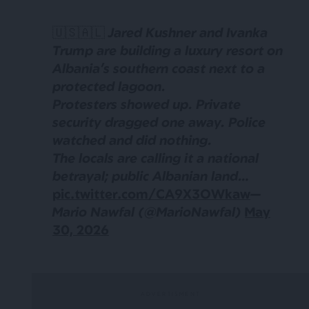
🇺🇸🇦🇱 Jared Kushner and Ivanka
Trump are building a luxury resort on
Albania’s southern coast next to a
protected lagoon.
Protesters showed up. Private
security dragged one away. Police
watched and did nothing.
The locals are calling it a national
betrayal; public Albanian land…
pic.twitter.com/CA9X3OWkaw
—
Mario Nawfal (@MarioNawfal)
May
30, 2026