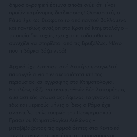
δημοσιογραφική έρευνα αποδεικνύει ότι είναι
προϊόν παράνομης διαδικασίας! Ουσιαστικά, ο
Ράμα έχει ως θέσφατο το από παντού βαλλόμενο
και παντελώς αναξιόπιστο Κρατικό Κτηματολόγιο –
το οποίο δυστυχώς έχει χρηματοδοτηθεί και
συνεχίζει να στηρίζεται από τις Βρυξέλλες. Μόνο
που η βάρκα βάζει νερά!
Αρχικά έχει ξεκινήσει από Δευτέρα εισαγγελική
παραγγελία για την ακεραιότητα κτήσης
περιουσίας και εγγραφής στα Κτηματολόγια.
Επιπλέον, αξίζει να αναφερθούν δύο λεπτομέρειες
ουσιαστικής σημασίας: Αφενός το γεγονός ότι
εδώ και μερικούς μήνες ο ίδιος ο Ράμα έχει
αναστείλει τη λειτουργία του Περιφερειακού
Γραφείου Κτηματολογίου Αυλώνας –
μεταβιβάζοντας τις αρμοδιότητες στα Κεντρικά
των Τιράνων – κι αφετέρου ότι προηγούμενοι