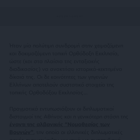
Ήταν μία πολύτιμη συνδρομή στην χειμαζόμενη
και δοκιμαζόμενη τοπική Ορθόδοξη Εκκλησία,
ώστε (και στα πλαίσια της ενταξιακής
διαδικασίας) να ανακτήσει ιστορικά-κεκτημένα
δίκαιά της. Οι δε κοινότητες των γηγενών
Ελλήνων αποτελούν συστατικό στοιχείο της
τοπικής Ορθοδόξου Εκκλησίας…
Πραγματικά εντυπωσιάζουν οι διπλωματικοί
δισταγμοί της Αθήνας και η γενικότερη στάση της
έναντι της αλβανικής “Νομοθεσίας των
Βουνών”
, την οποία οι ελληνικές διπλωματικές
αρχές αντιμετώπιζαν μυωπικά ως αναπτυξιακό