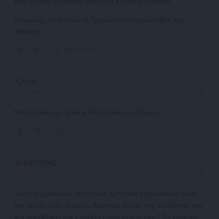
Μα, τα ίδια θα γίνουν σύντομα και στην ελλάδα!
Συνεπώς, τι να πούν οι Γραικύλοι πολιτικάντηδες της
Αθήνας!
Απάντηση
1
AZAN
2 Ιουνίου 2026 18:21
Μνημοσυνο με ξενα κολλυβα κανει ο Ραμα……
Απάντηση
0
ΔΗΜΗΤΡΗΣ
5 Ιουνίου 2026 23:08
Αυτα συμβαινουν οταν ενας εμπορος ναρκωτικων ειναι
και ηγετης μιας χωρας. Απο που αντλει την αλαζονεια του
και προσβαλει την Ελλαδα επανειλημμενως? Τα γνωστα