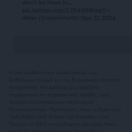
don’t let them in…
pic.twitter.com/L7X4WHKweY
—
Abier (@abierkhatib)
May 31, 2026
Η όλη υπόθεση είναι αποκαλυπτική των
βαθύτερων στόχων και της διαχρονικής-αγαστής
συνεργασίας του κράτους με μαφιόζικα
συμφέροντα και παρακρατικές ομάδες, προς
εξυπηρέτηση πασιφανών-παράνομων
δραστηριοτήτων. Περιπτώσεις, όπως η έξωση των
Ορθοδόξων από το Ναό των Εισοδίων στην
Πρεμετή το 2013, η κατεδάφιση του Ιερού Ναού
του Αγίου Αθανασίου στους Δρυμάδες, η