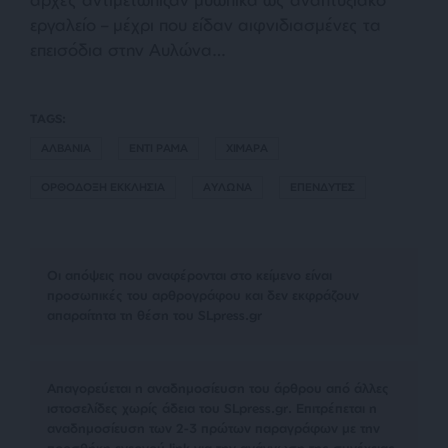
εργαλείο – μέχρι που είδαν αιφνιδιασμένες τα
επεισόδια στην Αυλώνα…
TAGS:
ΑΛΒΑΝΙΑ
ΕΝΤΙ ΡΑΜΑ
ΧΙΜΑΡΑ
ΟΡΘΟΔΟΞΗ ΕΚΚΛΗΣΙΑ
ΑΥΛΩΝΑ
ΕΠΕΝΔΥΤΕΣ
Οι απόψεις που αναφέρονται στο κείμενο είναι
προσωπικές του αρθρογράφου και δεν εκφράζουν
απαραίτητα τη θέση του SLpress.gr
Απαγορεύεται η αναδημοσίευση του άρθρου από άλλες
ιστοσελίδες χωρίς άδεια του SLpress.gr. Επιτρέπεται η
αναδημοσίευση των 2-3 πρώτων παραγράφων με την
προσθήκη ενεργού link για την ανάγνωση της συνέχειας