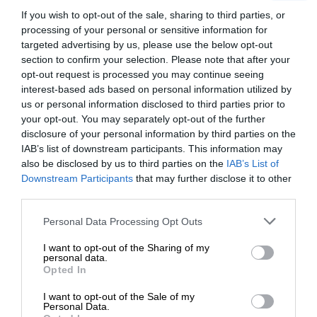
χτύπησε ταβάνι!
If you wish to opt-out of the sale, sharing to third parties, or
processing of your personal or sensitive information for
targeted advertising by us, please use the below opt-out
section to confirm your selection. Please note that after your
Η διαίσθηση του Αρχιεπισκόπου Αναστασίου
opt-out request is processed you may continue seeing
interest-based ads based on personal information utilized by
Είναι χαρακτηριστικό ένα γεγονός σε μια από τις
us or personal information disclosed to third parties prior to
τελευταίες περιοδείες του μακαριστού
your opt-out. You may separately opt-out of the further
Αρχιεπισκόπου Αναστασίου, όπως αφηγείται
disclosure of your personal information by third parties on the
συνεργάτης του – την οποία επικαλούμαστε, όχι
IAB’s list of downstream participants. This information may
μόνο για συναισθηματικούς λόγους: Ενώ
also be disclosed by us to third parties on the
IAB’s List of
ΕΝΙΣΧΥΣΤΕ ΤΟ
επέστρεφε από τη Χιμάρα που είχε μεταβεί (2018)
Downstream Participants
that may further disclose it to other
third parties.
– αναζητώντας λύση για την κατασκευή ενός
Λυκείου – παρατήρησε την εκτεταμένη-
Στηρίξτε με τη χορηγία σας για να
Personal Data Processing Opt Outs
κατασκευαστική δραστηριότητα στην περιοχή του
επιβιώσει η Αδέσμευτη
I want to opt-out of the Sharing of my
Κόλπου της Νάρτας. Του είπαν, με βάση
Δημοσιογραφία του SLpress.gr.
personal data.
κυβερνητικούς σχεδιασμούς και σχετικά
Opted In
δημοσιεύματα, ότι πρόκειται να κατασκευαστεί
I want to opt-out of the Sale of my
διεθνές αεροδρόμιο. Είχε σκωπτικά απαντήσει ότι
ΔΩΡΕΑ
Personal Data.