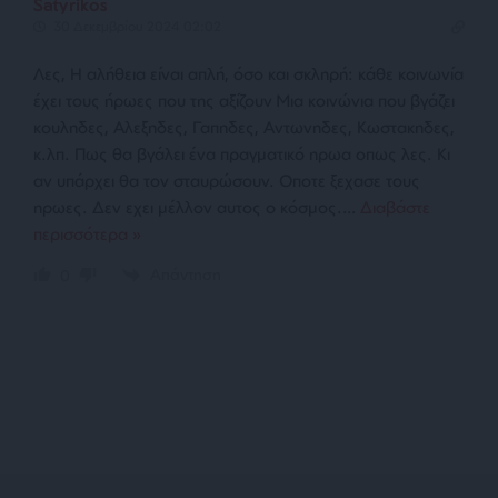
Satyrikos
30 Δεκεμβρίου 2024 02:02
Λες, Η αλήθεια είναι απλή, όσο και σκληρή: κάθε κοινωνία
έχει τους ήρωες που της αξίζουν Μια κοινώνια που βγάζει
κουληδες, Αλεξηδες, Γαπηδες, Αντωνηδες, Κωστακηδες,
κ.λπ. Πως θα βγάλει ένα πραγματικό ηρωα οπως λες. Κι
αν υπάρχει θα τον σταυρώσουν. Οποτε ξεχασε τους
ηρωες. Δεν εχει μέλλον αυτος ο κόσμος.
…
Διαβάστε
περισσότερα »
Απάντηση
0