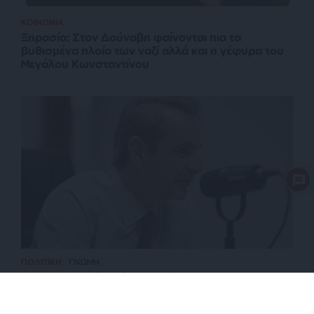
ΚΟΙΝΩΝΙΑ
Ξηρασία: Στον Δούναβη φαίνονται πια τα
βυθισμένα πλοία των ναζί αλλά και η γέφυρα του
Μεγάλου Κωνσταντίνου
ΠΟΛΙΤΙΚΗ
ΓΝΩΜΗ
Ποιοι ψηφοφόροι έχουν μείνει στην ΝΔ του
Μητσοτάκη