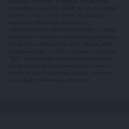
δικής μας απραξίας. Η καριέρα των αθλητών
μετατρέπεται συχνά σε άλλοθι για την προσωπική
αποτυχία. Αυτό είναι το θετικό σενάριο. Στο
αρνητικό, ο αθλητισμός ανάγεται σε
υποκατάστατο της σεξουαλικής πράξης ή ακόμα
και σε έναν “νέο θεό” που αναζητάμε, αλλά ποτέ
δεν βρήκαμε. Κάθε ομάδα, κάθε αθλητής, κάθε
διοργάνωση έχει τον δικό της ήρωα, τον δικό της
“θεό”. Από τον ποδοσφαιρικό σταρ που γίνεται
αφίσα στα παιδικά δωμάτια μέχρι τις «επικές»
στιγμές στους Ολυμπιακούς Αγώνες, το προϊόν
είναι σαφές: συναίσθημα και θέαμα.