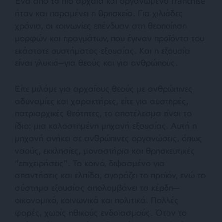
Ένα από τα πιο αρχαία και οργανωμένα franchise
ήταν και παραμένει η θρησκεία. Για χιλιάδες
χρόνια, οι κοινωνίες επένδυαν στη θεοποίηση
μορφών και πραγμάτων, που έγιναν προϊόντα του
εκάστοτε συστήματος εξουσίας. Και η εξουσία
είναι γλυκιά—για θεούς και για ανθρώπους.
Είτε μιλάμε για αρχαίους θεούς με ανθρώπινες
αδυναμίες και χαρακτήρες, είτε για αυστηρές,
πατριαρχικές θεότητες, το αποτέλεσμα είναι το
ίδιο: μια καλοστημένη μηχανή εξουσίας. Αυτή η
μηχανή ανήκει σε ανθρώπινες οργανώσεις, όπως
ναούς, εκκλησίες, μοναστήρια και θρησκευτικές
“επιχειρήσεις”. Το κοινό, διψασμένο για
απαντήσεις και ελπίδα, αγοράζει το προϊόν, ενώ το
σύστημα εξουσίας απολαμβάνει τα κέρδη—
οικονομικά, κοινωνικά και πολιτικά. Πολλές
φορές, χωρίς ηθικούς ενδοιασμούς. Όταν το