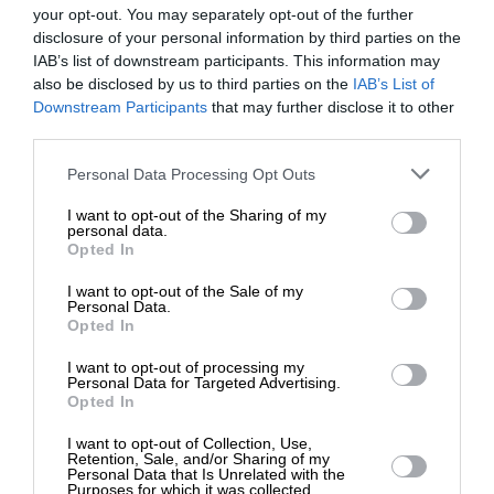
Έχουμε τους Ήρωες που μας Αξίζουν
your opt-out. You may separately opt-out of the further
Η αλήθεια είναι απλή, όσο και σκληρή: κάθε
disclosure of your personal information by third parties on the
IAB’s list of downstream participants. This information may
κοινωνία έχει τους ήρωες που της αξίζουν. Οι
also be disclosed by us to third parties on the
IAB’s List of
θρησκευτικοί ηγέτες, οι αθλητικοί σταρ, οι
ΕΝΙΣΧΥΣΤΕ ΤΟ
Downstream Participants
that may further disclose it to other
τραγουδιστές και οι πολιτικοί δεν είναι τίποτα
third parties.
περισσότερο από τον καθρέφτη της συλλογικής
Στηρίξτε με τη χορηγία σας για να
Personal Data Processing Opt Outs
μας ανάγκης για σωτήρες.
επιβιώσει η Αδέσμευτη
I want to opt-out of the Sharing of my
Δημοσιογραφία του SLpress.gr.
personal data.
Opted In
I want to opt-out of the Sale of my
ΔΩΡΕΑ
Personal Data.
Opted In
* Ελάχιστη συνεισφορά 5€
I want to opt-out of processing my
Όσο οι κοινωνικές μας ανάγκες παραμένουν
Personal Data for Targeted Advertising.
Opted In
επιφανειακές και ανούσιες, τόσο και οι ήρωες που
θα εμφανίζονται θα φέρουν τα ίδια
I want to opt-out of Collection, Use,
Retention, Sale, and/or Sharing of my
χαρακτηριστικά. Όταν μια κοινωνία προτιμά
Personal Data that Is Unrelated with the
φανταχτερά περιτυλίγματα και δίνει έμφαση στα
Purposes for which it was collected.