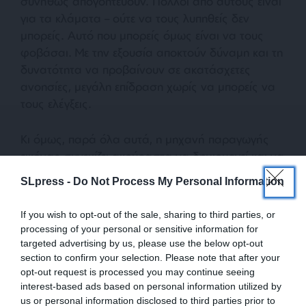
συνήθως απογοητεύουν. Πολλοί από αυτούς είναι
για τα κλάματα – ούτε να τους λυπηθείς δεν
μπορείς. Αυτό που μπορείς όμως είναι να τους
φοβάσαι. Με την εξουσία αποκτούν δύναμη και τη
δυνατότητα να προβαίνουν σε ακατάσχετες
ανοησίες, μεγάλη επίδραση χωρίς να μπορείς να
τους ελέγξεις.
Κι όμως, παρά όλα αυτά, η μηχανή παραγωγής
εικόνας συνεχίζει ακούραστα να δημιουργεί και να
προωθεί τη δική τους εκδοχή της “ηρωικής”
SLpress -
Do Not Process My Personal Information
πραγματικότητας. Το σύστημα είναι στημένο με
τέτοιον τρόπο που οι ατήρητες υποσχέσεις δεν
If you wish to opt-out of the sale, sharing to third parties, or
τιμωρούνται επί της ουσίας και παρόλο που
processing of your personal or sensitive information for
υπάρχει τόσο υλικό για να θυμούνται όλοι, κατά
targeted advertising by us, please use the below opt-out
κάποιο τρόπο οι περισσότεροι ξεχνάνε.
section to confirm your selection. Please note that after your
opt-out request is processed you may continue seeing
interest-based ads based on personal information utilized by
us or personal information disclosed to third parties prior to