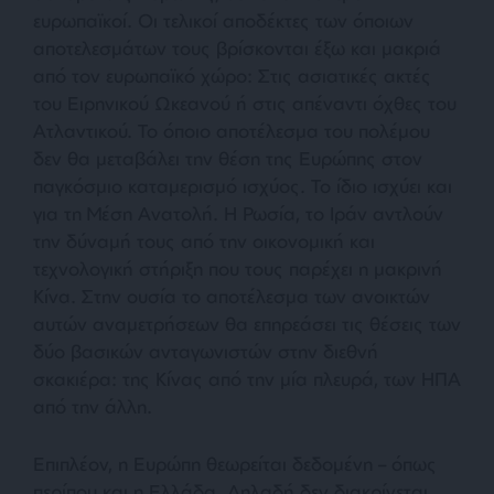
ευρωπαϊκοί. Οι τελικοί αποδέκτες των όποιων
αποτελεσμάτων τους βρίσκονται έξω και μακριά
από τον ευρωπαϊκό χώρο: Στις ασιατικές ακτές
του Ειρηνικού Ωκεανού ή στις απέναντι όχθες του
Ατλαντικού. Το όποιο αποτέλεσμα του πολέμου
δεν θα μεταβάλει την θέση της Ευρώπης στον
παγκόσμιο καταμερισμό ισχύος. Το ίδιο ισχύει και
για τη Μέση Ανατολή. Η Ρωσία, το Ιράν αντλούν
την δύναμή τους από την οικονομική και
τεχνολογική στήριξη που τους παρέχει η μακρινή
Κίνα. Στην ουσία το αποτέλεσμα των ανοικτών
αυτών αναμετρήσεων θα επηρεάσει τις θέσεις των
δύο βασικών ανταγωνιστών στην διεθνή
σκακιέρα: της Κίνας από την μία πλευρά, των ΗΠΑ
από την άλλη.
Επιπλέον, η Ευρώπη θεωρείται δεδομένη – όπως
περίπου και η Ελλάδα. Δηλαδή δεν διακρίνεται