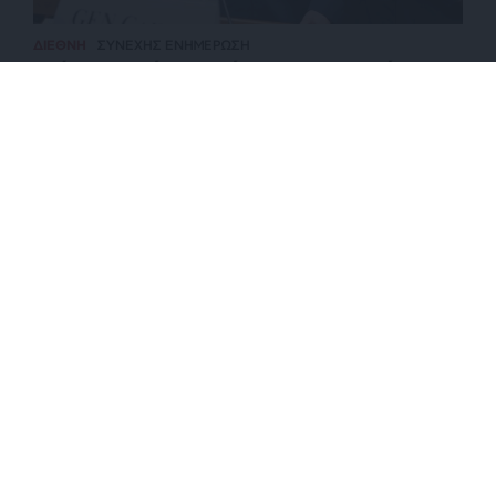
ΔΙΕΘΝΗ
ΣΥΝΕΧΗΣ ΕΝΗΜΕΡΩΣΗ
Οι όροι του Ιράν για το άνοιγμα του Ορμούζ – Τι
φοβάται ο Αμερικανός ΑΓΕΕΘΑ
ΕΠΙΣΤΡΟΦΗ ΣΤΗΝ ΑΡΧΗ ΤΗΣ ΣΕΛΙΔΑΣ
NEWSLETTER
ΑΡΧΕΙΟ