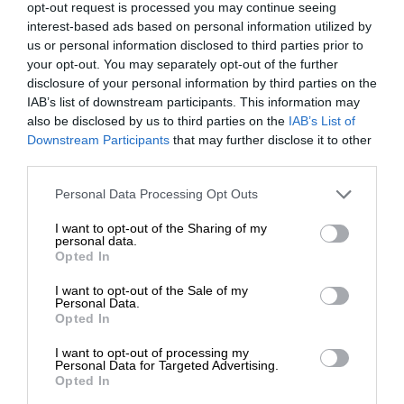
opt-out request is processed you may continue seeing
interest-based ads based on personal information utilized by
Απαγορευμένη συζήτηση στην Ευρώπη
us or personal information disclosed to third parties prior to
your opt-out. You may separately opt-out of the further
Η απώλεια του πολιτικού ελέγχου από τις
disclosure of your personal information by third parties on the
ευρωπαϊκές πρωτεύουσες σε μια εποχή όπου οι
IAB’s list of downstream participants. This information may
ανταγωνισμοί βαθαίνουν και οι εντάσεις
also be disclosed by us to third parties on the
IAB’s List of
αυξάνονται, θυμίζει πλοίο που έχασε το πηδάλιό
ΕΝΙΣΧΥΣΤΕ ΤΟ
Downstream Participants
that may further disclose it to other
του σε φουρτούνα. Σε μια τέτοια κατάσταση
third parties.
θεωρείται μάλλον κακή επιλογή η πρόσδεση, άνευ
Στηρίξτε με τη χορηγία σας για να
Personal Data Processing Opt Outs
ορίων και όρων στο ακυβέρνητο πλοίο. Ουδείς
επιβιώσει η Αδέσμευτη
καπετάνιος θα το συνιστούσε. Το συνιστούν,
I want to opt-out of the Sharing of my
Δημοσιογραφία του SLpress.gr.
personal data.
όμως, οι πολιτικές ελίτ της Γηραιάς Ηπείρου.
Opted In
I want to opt-out of the Sale of my
Τίποτε δεν φαίνεται να ανησυχεί το ευρωπαϊκό
ΔΩΡΕΑ
Personal Data.
πολιτικό σύστημα και τις άρχουσες τάξεις που το
Opted In
* Ελάχιστη συνεισφορά 5€
ορίζουν και το διαμορφώνουν. Εξορκίζουν τα
I want to opt-out of processing my
ζωτικά προβλήματα και τα καίρια ερωτήματα και
Personal Data for Targeted Advertising.
Opted In
δημιουργούν επίμονα μια πλασματική