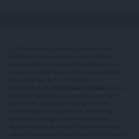
Ο Α’ Παγκόσμιος Πόλεμος έγινε πάνω στην
κορύφωση της ευρωπαϊκής ισχύος. Καθώς
ολοκληρώθηκε ο αποικιακός διαμοιρασμός του
κόσμου οι ισχυρές μητροπόλεις συγκρούστηκαν
πάνω στην διανομή των λαφύρων, της
κυριαρχίας. Ο
Β’ Παγκόσμιος Πόλεμος
έγινε με
στόχο την ακύρωση των αποτελεσμάτων του
πρώτου. Την επαναφορά του ευρωπαϊκού
καπιταλισμού στην κορυφή της παγκόσμιας
ιεραρχίας με ισχυρό κέντρο το (χερσαίο)
Βερολίνο και όχι τις ανοικτές σε θάλασσες και
ηπείρους αποικιακές μητροπόλεις: το Λονδίνο και