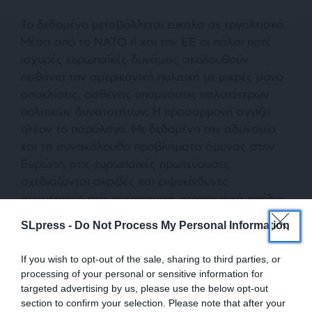
Το δεδομένο μεταβάλλεται εύκολα σε εργαλειακό.
Μέσα από το ΝΑΤΟ ή και την ΕΕ οι πάλαι ποτέ
ισχυρές ευρωπαϊκές δυνάμεις ακολουθούν
πειθήνια την αμερικανική πολιτική με μικρές μόνο
αποκλίσεις, ασθενείς υπομνήσεις παλαιότερων
πολιτικών δυνατοτήτων. Η προσαρμογή αγγίζει
πλέον το παράλογο. Με δεδομένη την αδυναμία
και τα συνακόλουθα προβλήματα άμυνας στην
Ευρώπη, στις ευρωπαϊκές πρωτεύουσες
σχεδιάζονται ακριβές και ριψοκίνδυνες
συμμετοχές στα αμερικανικά στρατιωτικά σχέδια
στον Ειρηνικό Ωκεανό!
SLpress -
Do Not Process My Personal Information
If you wish to opt-out of the sale, sharing to third parties, or
processing of your personal or sensitive information for
targeted advertising by us, please use the below opt-out
section to confirm your selection. Please note that after your