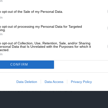
SLpress.gr.
In
ες και τη συνακόλουθή τους ταπεινωτική
εξουσιότητας. Με τον καθηγητή Γιώργο
o opt-out of the Sale of my Personal Data.
ΔΩΡΕΑ
ργισμένα πως: απ’ την ασυλία της εθνικής
In
πως
η κυβέρνηση του Γιωργάκη
* Ελάχιστη συνεισφορά 5€
to opt-out of processing my Personal Data for Targeted
ίστροφο στον κρόταφο
».
ing.
In
o opt-out of Collection, Use, Retention, Sale, and/or Sharing
ersonal Data that Is Unrelated with the Purposes for which it
ειξη αυτής της βαθύτερης αιτιότητας:
lected.
ανεωτερική αποικιοποίηση, που είναι και
In
ραιοποιούμενης κίβδηλης κανονικότητάς μας,
CONFIRM
όλης της εθνικής μας κακοδαιμονίας, θα
ον εσώτερο πυρήνα των πολιτικών και των
πίας της Μεταπολίτευσης. Που αυτά ρίχνουν
Data Deletion
Data Access
Privacy Policy
ς της εθνικής μας κακοδαιμονίας και της
ν ανεκπλήρωτων στη δίνη της νεότερης