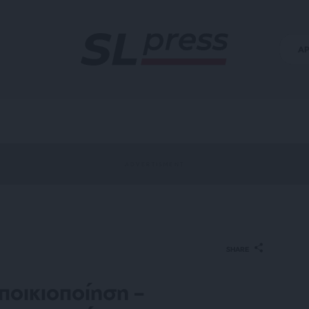
Α
SHARE
ποικιοποίηση –