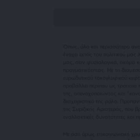
Όπως, όλο και περισσότερο ανα
ένοχα εκτός του πολιτικού μας λ
μας, σαν φυσιολογικά, ακόμα κ
πραγματικότητας. Με τη διαμεσο
ευρωδυτικού τοκογλυφικού κεφαλ
προβάλλει περίπου ως τρόπαια 
της, απενοχοποιώντας και “καν
διαχειριστικό της ρόλο. Προπα
της Συριζικής Αριστεράς, που 
εναλλακτικές
δυνατότητες και π
Με όση όμως επικοινωνιακή χρυ