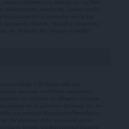
 εκείνους μάλιστα τους καιρούς για τον Τόπο
ης πολύ εσώτερης λογικής της, λογικής εντέλει
εί δημοκρατία επί της κοινωνίας και όχι μια
ις συστημικές, πάντοτε, “δικλείδες ασφαλείας”
ρέας της Αλλαγής, δεν τόλμησε να αγγίξει!
ο να αναδείξω τη βαθύτερη ρίζα του
φορου, που είναι: η σταδιακή εκφυλιστική
αχείρισης της εξουσίας σε αδηφάγο σύστημα
που, κυρίως απ’ τα μέσα των δεκαετιών της και
ερίοδο των επιγόνων Καραμανλή-Παπανδρέου,
για την κοινωνία, αλλά η κοινωνία για το
λασσόμενα δηλαδή συνδιαχειριστικά κόμματα