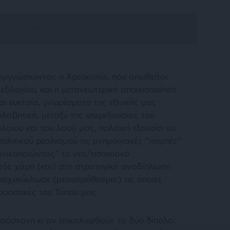
γιγνώσκονται: η Χρεοκοπία, που απωθείται
εξιλογίου, και η μετανεωτερική αποικιοποίησή
αι ευκταία, γνωρίσματα της εθνικής μας
λαβητική, μεταξύ της υπερεξουσίας του
αίου και του λαού μας, πολιτική εξουσία να
πολιτικού ρεαλισμού τις μνημονιακές “πομπές”
ονικοποιώντας” το νεο/αποικιακό
ντός χάρη (και) στη στρατηγική αναδίπλωση
βραχυκύκλωσε (μεσοπρόθεσμα;) τις όποιες
ροοπτικές του Τόπου μας.
σόσκονη κι αν επικαλυφθούν τα δύο δίπολα: