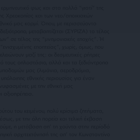
 ερμηνευτικό φως και στα πολλά “γιατί” της
της Χρεοκοπίας και των νεο/αποικιακών
νικό μας κορμί. Όπου, με περισσεύοντα
 δεξιότροπο, μεταβαπτίζεται (ΣΥΡΙΖΑ) το τέλος
ν” σε τέλος της “μνημονιακής εποχής”. Ή
 “ενισχυμένης εποπτείας”, χωρίς, όμως, που
τελειώνουν μαζί της: οι δεσμευτικές ρήτρες
κό τους οπλοστάσιο, αλλά και τα ξεδιάντροπα
 υποδομών μας (λιμάνια, αεροδρόμια,
υπόλοιπης εθνικής περιουσίας για έναν
υνυφασμένες με την εθνική μας
ι αξιοπρέπεια.
ύτου του κειμένου, πολύ κρίσιμα ζητήματα,
σως, με την όλη πορεία και τελική έκβαση
ούμε, η μετάβαση απ’ τη χούντα στην περίοδό
ατηγική αρχιτεκτόνησή της απ’ τον Κωνσταντίνο