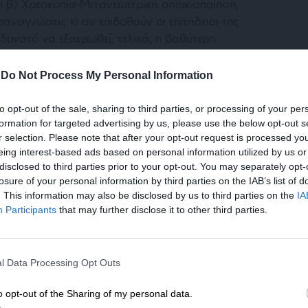
ι β) Χρεοκοπία-Μετανεωτερική αποικιοποίηση,
αναγνώσεις κι αν επιδοθούν οι επιτήδειοι της
 δυνατό να εξαερωθεί, τελικά, η βαθύτερη
ί, όσο κι αν υπερτονιστούν τα (υπαρκτά)
εν γίνεται να αποσυνδεθεί πειστικά απ’ τα
-
Do Not Process My Personal Information
θούν αυτά ως δευτερογενή. Ενώ είναι και
οσυνδεθεί, δηλαδή, απ’ τον βαθύτερο
to opt-out of the sale, sharing to third parties, or processing of your per
τον βαθύτερο εκπτωτικό πολιτιστικό χαρακτήρα
formation for targeted advertising by us, please use the below opt-out s
r selection. Please note that after your opt-out request is processed y
σης.
eing interest-based ads based on personal information utilized by us or
disclosed to third parties prior to your opt-out. You may separately opt-
losure of your personal information by third parties on the IAB’s list of
. This information may also be disclosed by us to third parties on the
IA
Participants
that may further disclose it to other third parties.
ΕΝΙΣΧΥΣΤΕ ΤΟ
l Data Processing Opt Outs
ίζα του παρακμιακού της κατήφορου και της
Στηρίξτε με τη χορηγία σας για να επιβιώσει
η Χρεοκοπία. Κι όπως μόνον με ιδεολογία νεο/
η Αδέσμευτη Δημοσιογραφία του
o opt-out of the Sharing of my personal data.
εσαι ή και να νιώθεις άνετα με τις