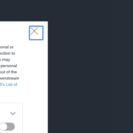
sonal or
ection to
ou may
 personal
out of the
 downstream
B’s List of