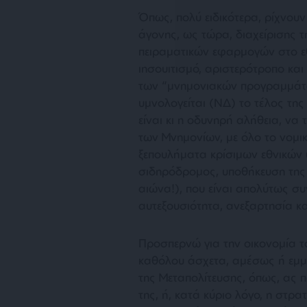
Όπως, πολύ ειδικότερα, ρίχνουν
άγονης, ως τώρα, διαχείρισης 
πειραματικών εφαρμογών στο εθ
ιησουιτισμό, αριστερότροπο και
των “μνημονιακών προγραμμάτω
υμνολογείται (ΝΔ) το τέλος της
είναι κι η οδυνηρή αλήθεια, να 
των Μνημονίων, με όλο το νομι
ξεπουλήματα κρίσιμων εθνικών
σιδηρόδρομος, υποθήκευση της 
αιώνα!), που είναι απολύτως σ
αυτεξουσιότητα, ανεξαρτησία κα
Προσπερνώ για την οικονομία το
καθόλου άσχετα, αμέσως ή εμμέ
της Μεταπολίτευσης, όπως, ας π
της, ή, κατά κύριο λόγο, η στρ