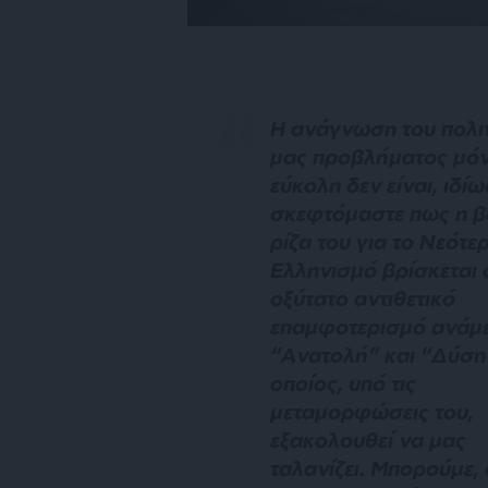
Η ανάγνωση του πολιτ
μας προβλήματος μό
εύκολη δεν είναι, ιδίω
σκεφτόμαστε πως η β
ρίζα του για το Νεότε
Ελληνισμό βρίσκεται 
οξύτατο αντιθετικό
επαμφοτερισμό ανάμ
“Ανατολή” και “Δύση”
οποίος, υπό τις
μεταμορφώσεις του,
εξακολουθεί να μας
ταλανίζει. Μπορούμε,