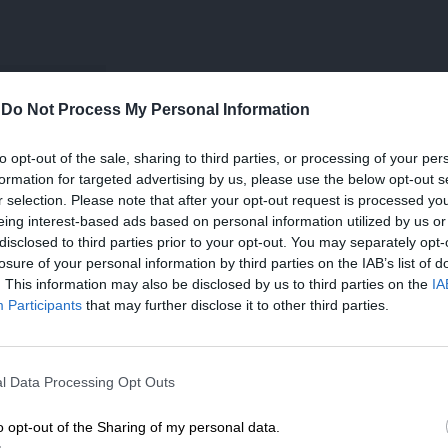
-
Do Not Process My Personal Information
to opt-out of the sale, sharing to third parties, or processing of your per
formation for targeted advertising by us, please use the below opt-out s
να έχουμε στην αρχή και κατά τη διάρκεια
r selection. Please note that after your opt-out request is processed y
εωριστήκαμε αμήχανα ανάμεσα στις άτολμες
eing interest-based ads based on personal information utilized by us or
 ανατέλλουσα (ως οιονεί νέα εθνική ιδέα)
disclosed to third parties prior to your opt-out. You may separately opt-
ι αλλιώς ελλειμματικής εθνικής ιδεολογίας
losure of your personal information by third parties on the IAB’s list of
. This information may also be disclosed by us to third parties on the
IA
εθνοαποδομητισμό. Βυθιζόμενοι όλο και
Participants
that may further disclose it to other third parties.
στικής κρίσης, όπου και οι βαθύτερες ρίζες της
ΕΝΙΣΧΥΣΤΕ ΤΟ
l Data Processing Opt Outs
 του πολιτικού συντηρητισμού της και των
Στηρίξτε με τη χορηγία σας για να επιβιώσει
ούσε να ανοίξει τον πολιτιστικό της ορίζοντα
η Αδέσμευτη Δημοσιογραφία του
o opt-out of the Sharing of my personal data.
λιτιστικής στρατηγικής. Συντεταγμένες που να