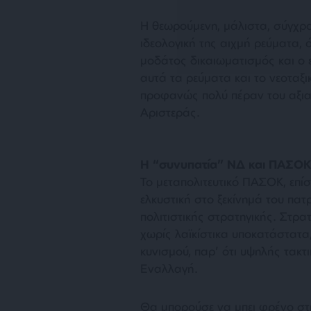
Η θεωρούμενη, μάλιστα, σύγχρο
ιδεολογική της αιχμή ρεύματα,
μοδάτος δικαιωματισμός και ο 
αυτά τα ρεύματα και το νεοταξι
προφανώς πολύ πέραν του αξια
Αριστεράς.
Η “συνυπατία” ΝΔ και ΠΑΣΟΚ
Το μεταπολιτευτικό ΠΑΣΟΚ, επίση
ελκυστική στο ξεκίνημά του πατ
πολιτιστικής στρατηγικής. Στρατ
χωρίς λαϊκίστικα υποκατάστατα
κυνισμού, παρ’ ότι υψηλής τακτι
Εναλλαγή.
Θα μπορούσε να μπει φρένο σ