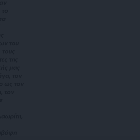
 αν
 το
σα
ό
ης
ων του
, τους
ες της
κής μας
ήγα, τον
ο ως τον
, τον
ε
λαωρίτη,
Καβάφη