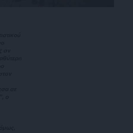
ιστικού
νο
ς αν
αθύτερη
ρο
στον
εσα σε
, ο
 όμως,