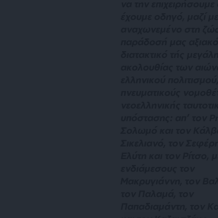
να την επιχειρήσουμε
έχουμε οδηγό, μαζί με
αναχωνεμένο στη ζώ
παράδοσή μας αξιακ
διατακτικό τής μεγάλ
ακολουθίας των αιών
ελληνικού πολιτισμού
πνευματικούς νομοθέτ
νεοελληνικής ταυτοτι
υπόστασης: απ’ τον Ρ
Σολωμό και τον Κάλβ
Σικελιανό, τον Σεφέρη
Ελύτη και τον Ρίτσο, μ
ενδιάμεσους τον
Μακρυγιάννη, τον Βα
τον Παλαμά, τον
Παπαδιαμάντη, τον 