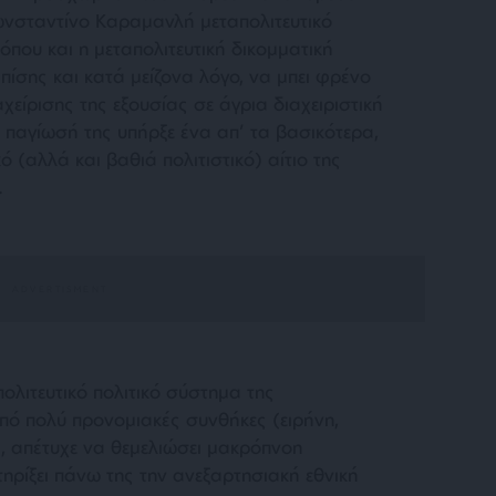
ωνσταντίνο Καραμανλή μεταπολιτευτικό
όπου και η μεταπολιτευτική δικομματική
ίσης και κατά μείζονα λόγο, να μπει φρένο
χείρισης της εξουσίας σε άγρια διαχειριστική
η παγίωσή της υπήρξε ένα απ’ τα βασικότερα,
κό (αλλά και βαθιά πολιτιστικό) αίτιο της
.
πολιτευτικό πολιτικό σύστημα της
πό πολύ προνομιακές συνθήκες (ειρήνη,
, απέτυχε να θεμελιώσει μακρόπνοη
τηρίξει πάνω της την ανεξαρτησιακή εθνική