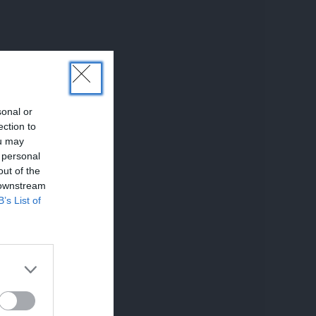
sonal or
ection to
ou may
 personal
out of the
 downstream
B’s List of