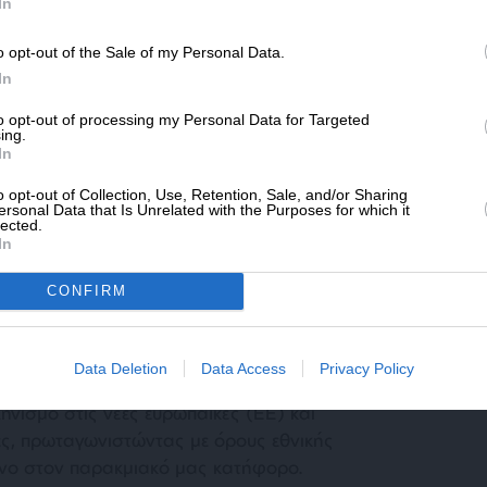
SLpress.gr.
In
τισμένης αστικής διανόησης, του επιπέδου,
ενός Ελύτη ή ενός Θεοτοκά.
o opt-out of the Sale of my Personal Data.
ΔΩΡΕΑ
In
* Ελάχιστη συνεισφορά 5€
to opt-out of processing my Personal Data for Targeted
ing.
In
o opt-out of Collection, Use, Retention, Sale, and/or Sharing
ersonal Data that Is Unrelated with the Purposes for which it
lected.
In
’ την απέναντι πλευρά, καθηλωμένη στην
ι παγιδευμένη στη μεταφυσική τής
CONFIRM
 να πιάσει, –επικαιροποιώντας τη βαθύτερη
ού πατριωτισμού”, όπως προκύπτει απ’ τη
γένειας, της δημοκρατίας, του ουμανισμού και
Data Deletion
Data Access
Privacy Policy
 μπορεί να υφάνει με τις ίνες του ένα
νισμό στις νέες ευρωπαϊκές (ΕΕ) και
ες, πρωταγωνιστώντας με όρους εθνικής
νο στον παρακμιακό μας κατήφορο.