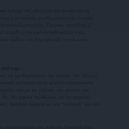
νη εκδοχή της, στέγασε και ανύψωσε σε
 όπως ο ιστορικός αναθεωρητισμός, ο πολύ
εθνοαποδομητισμός. Περίπου ταυτίζεται μ’
κό αποεθνοποιητικό αντιεθνικισμό τους,
κού κώδικα της εαμογενούς πατριωτικής
 απέτυχε
ς, να μη θεμελιώνει, όχι τυχαία, την εξόχως
ριωτική ρητορεία με τη χάραξη μακρόπνοης
ηγικής που με τις αξιακές της ρήτρες και
, δεν θα άφηνε περιθώρια για τα ακραίου
κής, πολιτικά παίγνια με την “Αλλαγή” και την
την προσχώρηση του Ανδρέα Παπανδρέου