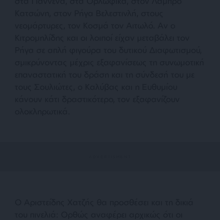
στα Γιάννενα, στα Oρλωφικά, στον Λάμπρο
Κατσώνη, στον Ρήγα Βελεστινλή, στους
νεομάρτυρες, τον Κοσμά τον Αιτωλό. Αν ο
Κιτρομηλίδης και οι λοιποί είχαν μεταβάλει τον
Ρήγα σε απλή φιγούρα του δυτικού Διαφωτισμού,
σμικρύνοντας μέχρις εξαφανίσεως τη συνωμοτική
επαναστατική του δράση και τη σύνδεσή του με
τους Σουλιώτες, ο Καλύβας και η Ευθυμίου
κάνουν κάτι δραστικότερο, τον εξαφανίζουν
ολοκληρωτικά.
Ο Αριστείδης Χατζής θα προσθέσει και τη δικιά
του πινελιά: Ορθώς αναφέρει αρχικώς ότι οι