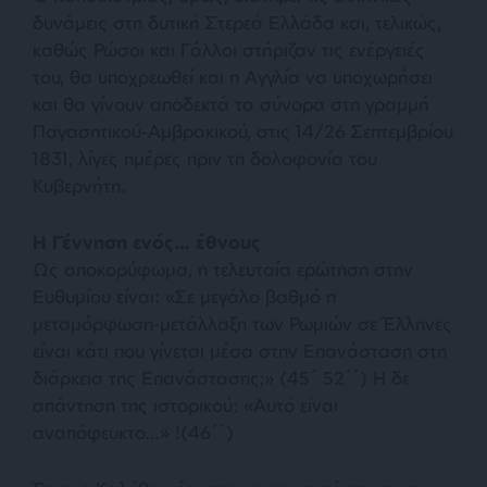
δυνάμεις στη δυτική Στερεά Ελλάδα και, τελικώς,
καθώς Ρώσοι και Γάλλοι στήριζαν τις ενέργειές
του, θα υποχρεωθεί και η Αγγλία να υποχωρήσει
και θα γίνουν αποδεκτά τα σύνορα στη γραμμή
Παγασητικού-Αμβρακικού, στις 14/26 Σεπτεμβρίου
1831, λίγες ημέρες πριν τη δολοφονία του
Κυβερνήτη.
Η Γέννηση ενός… έθνους
Ως αποκορύφωμα, η τελευταία ερώτηση στην
Ευθυμίου είναι: «
Σε μεγάλο βαθμό η
μεταμόρφωση-μετάλλαξη των Ρωμιών σε Έλληνες
είναι κάτι που γίνεται μέσα στην Επανάσταση στη
διάρκεια της Επανάστασης;»
(45΄ 52΄΄) Η δε
απάντηση της ιστορικού:
«Αυτό είναι
αναπόφευκτο…»
!(46΄΄)