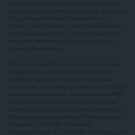
δυνάμεις συγκεντρώνονταν στο Λονδίνο, όπου
υπήρχε μόνιμος μηχανισμός των τριών δυνάμεων
(όπως σήμερα θα λέγαμε Πρωτόκολλο της
Γενεύης ή της Λωζάννης), για να διογκώσουν τον
θετικό ρόλο της Αγγλίας, η οποία αντίθετα ήταν
εκείνη που έβαζε τα περισσότερα εμπόδια στις
ελληνικές διεκδικήσεις.
Ωστόσο, ο Καποδίστριας, που δεν κρίνεται άξιος
να μνημονευτεί, μπόρεσε να χρησιμοποιήσει
επιδέξια τη φιλελληνική στροφή της γαλλικής
πολιτικής και τον ρωσοτουρκικό πόλεμο. Οι Γάλλοι
θα αποστείλουν μάλιστα, τον Αύγουστο του 1828,
εκστρατευτική δύναμη 15.000 ανδρών υπό τον
στρατηγό Μαιζόν, ενώ ο Κυβερνήτης ενίσχυσε την
ελληνική παρουσία στη Στερεά Ελλάδα, παρά το
Πρωτόκολλο του 1828. Τακτική που
επισφραγίστηκε με τη μεγάλη νίκη της Πέτρας, στις