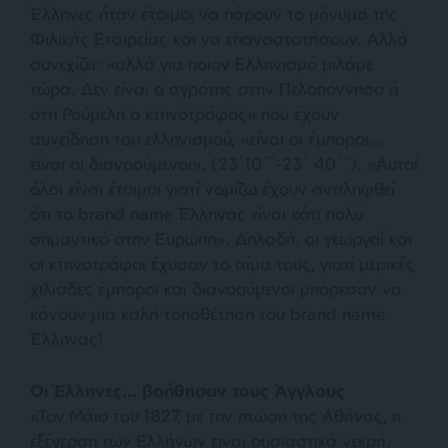
Έλληνες ήταν έτοιμοι να πάρουν το μήνυμα της
Φιλικής Εταιρείας και να επαναστατήσουν. Αλλά
συνεχίζει:
«αλλά για ποιον Ελληνισμό μιλάμε
τώρα. Δεν είναι ο αγρότης στην Πελοπόννησο ή
στη Ρούμελη ο κτηνοτρόφος»
που έχουν
συνείδηση του ελληνισμού,
«είναι οι έμποροι…
είναι οι διανοούμενοι»
. (23΄10΄΄-23΄ 40΄΄).
«Αυτοί
όλοι είναι έτοιμοι γιατί νομίζω έχουν αντιληφθεί
ότι το brand name Έλληνας είναι κάτι πολύ
σημαντικό στην Ευρώπη».
Δηλαδή, οι γεωργοί και
οι κτηνοτρόφοι έχυσαν το αίμα τους, γιατί μερικές
χιλιάδες έμποροι και διανοούμενοι μπόρεσαν να
κάνουν μια καλή τοποθέτηση του brand name
Έλληνας!
Οι Έλληνες… βοήθησαν τους Άγγλους
«Τον Μάιο του 1827, με την πτώση της Αθήνας, η
εξέγερση των Ελλήνων είναι ουσιαστικά νεκρή.