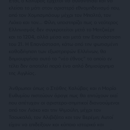
Έτσι, ο Καλύβας έρχεται να συναντήσει και να
κλείσει το μάτι στον αριστερό εθνομηδενισμό που,
από τον Χομπσμπάουμ μέχρι τον Μπαλτά, τον
Λιάκο και τον… Φίλη, υποστηρίζει πως ο νεότερος
Ελληνισμός δεν συγκροτείται μετά το Ματζικέρτ
και το 1204, αλλά μέσα και μετά την Επανάσταση
του 21. Η Επανάσταση, κάτω από την φωτισμένη
καθοδήγηση των εξωστρεφών Ελλήνων, θα
δημιουργήσει αυτό το “νέο έθνος” το οποίο εν
τέλει δεν αποτελεί παρά ένα απλό δημιούργημα
της Αγγλίας.
Άνθρωποι όπως ο Στάθης Καλύβας και η Μαρία
Ευθυμίου πιστεύουν άραγε πως θα επιτύχουν εκεί
που απέτυχαν οι αριστερο-σημιτικοί διανοούμενοι
από τον Λιάκο και την Ψιμούλη, μέχρι τον
Τσουκαλά, τον Αλιβιζάτο και τον Βερέμη; Αυτοί
είχαν να επιδείξουν και κάποιο ιστορικό και