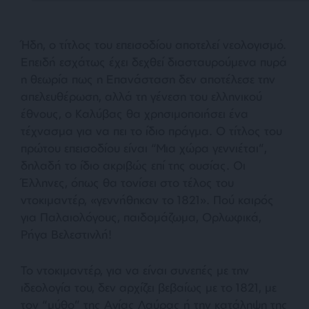
Ήδη, ο τίτλος του επεισοδίου αποτελεί νεολογισμό.
Επειδή εσχάτως έχει δεχθεί διασταυρούμενα πυρά
η θεωρία πως η Επανάσταση δεν αποτέλεσε την
απελευθέρωση, αλλά τη γένεση του ελληνικού
έθνους, ο Καλύβας θα χρησιμοποιήσει ένα
τέχνασμα για να πει το ίδιο πράγμα. Ο τίτλος του
πρώτου επεισοδίου είναι “Μια χώρα γεννιέται”,
δηλαδή το ίδιο ακριβώς επί της ουσίας. Οι
Έλληνες, όπως θα τονίσει στο τέλος του
ντοκιμαντέρ,
«γεννήθηκαν το 1821»
. Πού καιρός
για Παλαιολόγους, παιδομάζωμα, Oρλωφικά,
Ρήγα Βελεστινλή!
Το ντοκιμαντέρ, για να είναι συνεπές με την
ιδεολογία του, δεν αρχίζει βεβαίως με το 1821, με
τον “μύθο” της Αγίας Λαύρας ή την κατάληψη της