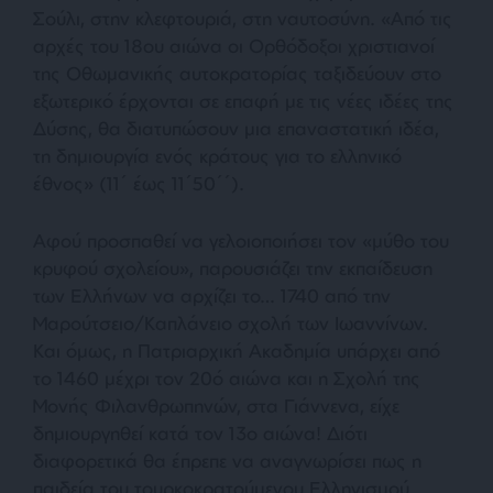
Σούλι, στην κλεφτουριά, στη ναυτοσύνη.
«Από τις
αρχές του 18ου αιώνα οι Ορθόδοξοι χριστιανοί
της Οθωμανικής αυτοκρατορίας ταξιδεύουν στο
εξωτερικό έρχονται σε επαφή με τις νέες ιδέες της
Δύσης, θα διατυπώσουν μια επαναστατική ιδέα,
τη δημιουργία ενός κράτους για το ελληνικό
έθνος»
(11΄ έως 11΄50΄΄).
Αφού προσπαθεί να γελοιοποιήσει τον
«μύθο του
κρυφού σχολείου»
, παρουσιάζει την εκπαίδευση
των Ελλήνων να αρχίζει το… 1740 από την
Μαρούτσειο/Καπλάνειο σχολή των Ιωαννίνων.
Και όμως, η Πατριαρχική Ακαδημία υπάρχει από
το 1460 μέχρι τον 20ό αιώνα και η Σχολή της
Μονής Φιλανθρωπηνών, στα Γιάννενα, είχε
δημιουργηθεί κατά τον 13ο αιώνα! Διότι
διαφορετικά θα έπρεπε να αναγνωρίσει πως η
παιδεία του τουρκοκρατούμενου Ελληνισμού