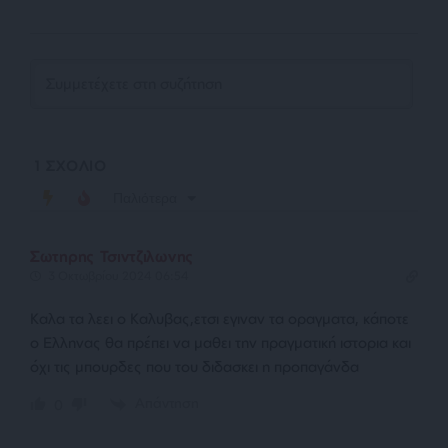
1
ΣΧΟΛΙΟ
Παλιότερα
Σωτηρης Τσιντζιλωνης
3 Οκτωβρίου 2024 06:54
Καλα τα λεει ο Καλυβας,ετσι εγιναν τα οραγματα, κάποτε
ο Ελληνας θα πρέπει να μαθει την πραγματική ιστορια και
όχι τις μπουρδες που του διδασκει η προπαγάνδα
Απάντηση
0