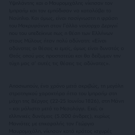
Υψηλάντης και ο Μαυρομιχάλης νίκησαν τον
Ιμπραήμ και τον εμπόδισαν να καταλάβει το
Ναύπλιο. Και όμως, είναι πασίγνωστη η φράση
του Μακρυγιάννη στον Γάλλο ναύαρχο Δεριγνί
που του υπεδείκνυε πως η θέση των Ελλήνων
στους Μύλους ήταν πολύ αδύνατη: «
Είναι
αδύνατες οι θέσεις κι εμείς, όμως είναι δυνατός ο
Θεός οπού μας προστατεύει και θα δείξωμεν την
τύχη μας σ’ αυτές τις θέσεις τις αδύνατες»
.
Αποσιωπούν, ένα χρόνο μετά ακριβώς, τη μεγάλη
στρατηγικού χαρακτήρα ήττα του Ιμπραήμ στη
μάχη της Βέργας (22-25 Ιουνίου 1826), στη Μάνη
– και μάλιστα μετά το Μεσολόγγι. Εκεί, οι
ελληνικές δυνάμεις (5.000 άνδρες), κυρίως
Μανιάτες με επικεφαλής τον Γεώργιο
Μαυρομιχάλη, νίκησαν κατά κράτος ισχυρές