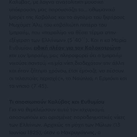
Καλύβας, με λάγνα ανατολίτικη μουσική
υπόκρουση, μας παρουσιάζει το… οθωμανικό
Ιμαρέτ της Καβάλας και το άγαλμα του ξιφήρους
Μωχάμετ Άλυ, του καβαλιώτη πατέρα του
Ιμπραήμ, που «
παραλίγο να θέσει τέρμα στην
εξέγερση των Ελλήνων»
(5΄40΄΄). Και η κα Μαρία
Ευθυμίου,
ειδική πλέον για τον Κολοκοτρώνη
και τον Ιμπραήμ, μας πληροφορεί ότι ο Ιμπραήμ
νικούσε παντού,
«η μία νίκη διαδεχόταν την άλλη
και ήταν ζήτημα χρόνου, έτσι έμοιαζε, να πέσουν
οι τελευταίες περιοχές»
, το Ναύπλιο, η Ερμιόνη και
τα νησιά (7΄45).
Τι αποσιωπούν Καλύβας και Ευθυμίου
Για να θεμελιώσουν αυτό τον ισχυρισμό,
αποσιωπούν και ορισμένες παραδειγματικές νίκες
των Ελλήνων. Αρχικώς τη μάχη των Μύλων (13
Ιουνίου 1825), όταν ο Μακρυγιάννης, ο