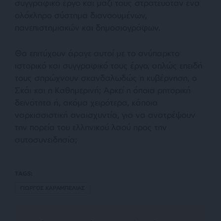
συγγραφικό έργο και μαζί τους στρατευόταν ένα
ολόκληρο σύστημα διανοουμένων,
πανεπιστημιακών και δημοσιογράφων.
Θα επιτύχουν άραγε αυτοί με το ανύπαρκτο
ιστορικό και συγγραφικό τους έργο, απλώς επειδή
τους σπρώχνουν σκανδαλωδώς η κυβέρνηση, ο
Σκάι και η Καθημερινή; Αρκεί η όποια ρητορική
δεινότητα ή, ακόμα χειρότερα, κάποια
ναρκισσιστική αναισχυντία, για να ανατρέψουν
την πορεία του ελληνικού λαού προς την
αυτοσυνειδησία;
TAGS:
ΓΙΩΡΓΟΣ ΚΑΡΑΜΠΕΛΙΑΣ