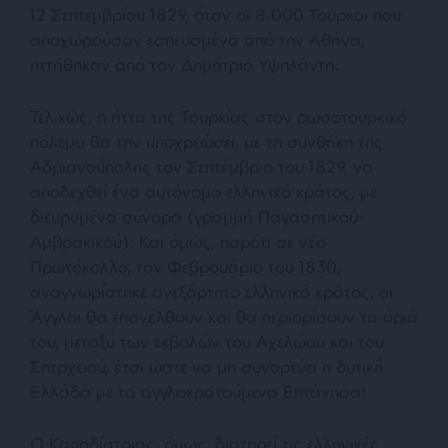
12 Σεπτεμβρίου 1829, όταν οι 8.000 Τούρκοι που
αποχωρούσαν εσπευσμένα από την Αθήνα,
ηττήθηκαν από τον Δημήτριο Υψηλάντη.
Τελικώς, η ήττα της Τουρκίας στον ρωσοτουρκικό
πόλεμο θα την υποχρεώσει, με τη συνθήκη της
Αδριανούπολης τον Σεπτέμβριο του 1829, να
αποδεχθεί ένα αυτόνομο ελληνικό κράτος, με
διευρυμένα σύνορα (γραμμή Παγασητικού-
Αμβρακικού). Και όμως, παρότι σε νέο
Πρωτόκολλο, τον Φεβρουάριο του 1830,
αναγνωρίστηκε ανεξάρτητο ελληνικό κράτος, οι
Άγγλοι θα επανέλθουν και θα περιορίσουν τα όριά
του, μεταξύ των εκβολών του Αχελώου και του
Σπερχειού, έτσι ώστε να μη συνορεύει η δυτική
Ελλάδα με τα αγγλοκρατούμενα Επτάνησα!
Ο Καποδίστριας, όμως, διατηρεί τις ελληνικές