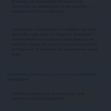
Οι απόψεις που αναφέρονται στο κείμενο είναι
προσωπικές του αρθρογράφου και δεν εκφράζουν
απαραίτητα τη θέση του SLpress.gr
Απαγορεύεται η αναδημοσίευση του άρθρου από άλλες
ιστοσελίδες χωρίς άδεια του SLpress.gr. Επιτρέπεται η
αναδημοσίευση των 2-3 πρώτων παραγράφων με την
προσθήκη ενεργού link για την ανάγνωση της συνέχειας
στο SLpress.gr. Οι παραβάτες θα αντιμετωπίσουν νομικά
μέτρα.
Ακολουθήστε το
SLpress.gr στο Google News
και μείνετε
ενημερωμένοι
Kαταθέστε το σχολιό σας. Eνημερώνουμε ότι τα
υβριστικά σχόλια θα διαγράφονται.