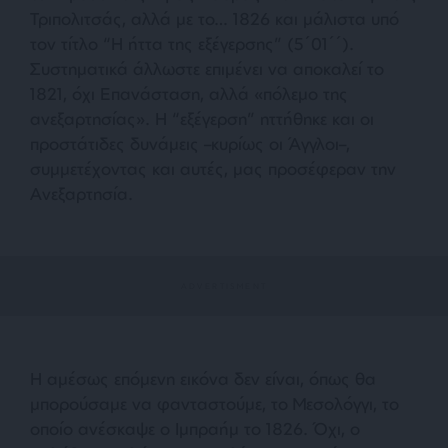
Τριπολιτσάς, αλλά με το… 1826 και μάλιστα υπό
τον τίτλο “Η ήττα της εξέγερσης” (5΄01΄΄).
Συστηματικά άλλωστε επιμένει να αποκαλεί το
1821, όχι Επανάσταση, αλλά
«πόλεμο της
ανεξαρτησίας»
. Η “εξέγερση” ηττήθηκε και οι
προστάτιδες δυνάμεις –κυρίως οι Άγγλοι–,
συμμετέχοντας και αυτές, μας προσέφεραν την
Ανεξαρτησία.
Η αμέσως επόμενη εικόνα δεν είναι, όπως θα
μπορούσαμε να φανταστούμε, το Μεσολόγγι, το
οποίο ανέσκαψε ο Ιμπραήμ το 1826. Όχι, ο