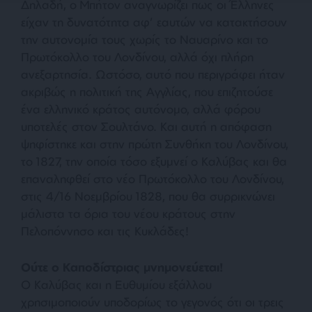
Δηλαδή, ο Μπήτον αναγνωρίζει πως οι Έλληνες
είχαν τη δυνατότητα αφ’ εαυτών να κατακτήσουν
την αυτονομία τους χωρίς το Ναυαρίνο και το
Πρωτόκολλο του Λονδίνου, αλλά όχι πλήρη
ανεξαρτησία. Ωστόσο, αυτό που περιγράφει ήταν
ακριβώς η πολιτική της Αγγλίας, που επιζητούσε
ένα ελληνικό κράτος αυτόνομο, αλλά φόρου
υποτελές στον Σουλτάνο. Και αυτή η απόφαση
ψηφίστηκε και στην πρώτη Συνθήκη του Λονδίνου,
το 1827, την οποία τόσο εξυμνεί ο Καλύβας και θα
επαναληφθεί στο νέο Πρωτόκολλο του Λονδίνου,
στις 4/16 Νοεμβρίου 1828, που θα συρρικνώνει
μάλιστα τα όρια του νέου κράτους στην
Πελοπόννησο και τις Κυκλάδες!
Ούτε ο Καποδίστριας μνημονεύεται!
Ο Καλύβας και η Ευθυμίου εξάλλου
χρησιμοποιούν υποδορίως το γεγονός ότι οι τρεις