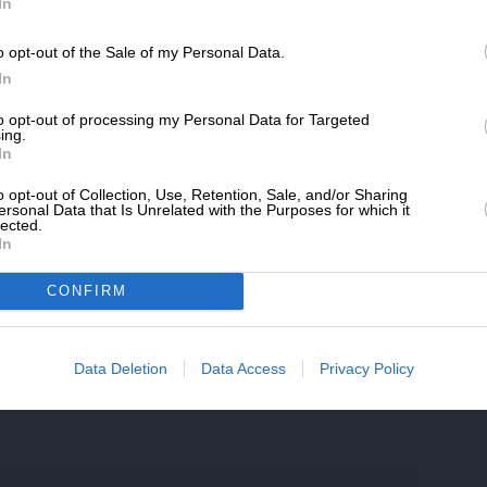
SLpress.gr.
In
λληνική σημαία.
o opt-out of the Sale of my Personal Data.
ΔΩΡΕΑ
In
* Ελάχιστη συνεισφορά 5€
to opt-out of processing my Personal Data for Targeted
ing.
α ο βασιλιάς
Όθων
σύχναζε στις κοινωνικές
In
ρμανσμπεργκ, γυναίκας του αντιβασιλέως
o opt-out of Collection, Use, Retention, Sale, and/or Sharing
υ Υπουργικού Συμβουλίου Ιωσήφ Λουδοβίκου
ersonal Data that Is Unrelated with the Purposes for which it
lected.
ραιότατες κόρες. Με μια από αυτές ήταν
In
πως όταν θα ενηλικιώνονταν (το 1835, οπότε
λικίας του) θα την ζητούσε σε γάμο. Το 1835,
CONFIRM
όμενο χρόνο και η πρόταση γάμου αργούσε…
 Απριλίου 1836 ο βασιλιάς αναχωρεί
ήδεια» για Ανκόνα, με τελικό προορισμό το
Data Deletion
Data Access
Privacy Policy