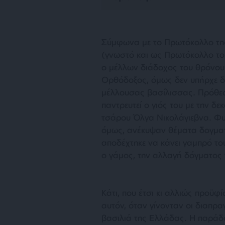
Σύμφωνα με το Πρωτόκολλο της
(γνωστό και ως Πρωτόκολλο το
ο μέλλων διάδοχος του θρόνου 
Ορθόδοξος, όμως δεν υπήρχε δε
μέλλουσας βασίλισσας. Πρόθεσ
παντρευτεί ο γιός του με την 
τσάρου Όλγα Νικολάγιεβνα. Φυσ
όμως, ανέκυψαν θέματα δογματ
αποδέχτηκε να κάνει γαμπρό το
ο γάμος, την αλλαγή δόγματος 
Κάτι, που έτσι κι αλλιώς προϋ
αυτόν, όταν γίνονταν οι διαπρα
βασιλιά της Ελλάδας. Η παράδο