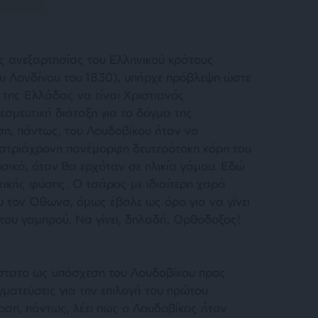
 ανεξαρτησίας του Ελληνικού κράτους
υ Λονδίνου του 1830), υπήρχε πρόβλεψη ώστε
της Ελλάδας να είναι Χριστιανός
σμευτική διάταξη για το δόγμα της
η, πάντως, του Λουδοβίκου ήταν να
δεκατριάχρονη πανέμορφη δευτερότοκη κόρη του
ικά, όταν θα ερχόταν σε ηλικία γάμου. Εδώ
ικής φύσης. Ο τσάρος με ιδιαίτερη χαρά
υ τον Όθωνα, όμως έβαλε ως όρο για να γίνει
του γαμπρού. Να γίνει, δηλαδή, Ορθόδοξος!
φίστατο ως υπόσχεση του Λουδοβίκου προς
γματεύσεις για την επιλογή του πρώτου
ση, πάντως, λέει πως ο Λουδοβίκος ήταν