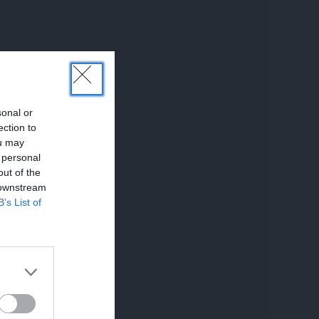
sonal or
ection to
ou may
 personal
out of the
 downstream
B’s List of