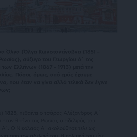
σα Όλγα {Όλγα Κωνσταντίνοβνα (1851 –
Ρωσίας}, σύζυγο του Γεωργίου Α΄ της
 των Ελλήνων (1867 – 1913) μετά την
λίας. Πόσοι, όμως, από εμάς έχουμε
α, που ήταν να γίνει αλλά τελικά δεν έγινε
νων;
υ)
1825,
πεθαίνει ο τσάρος Αλέξανδρος Α΄
ει στον θρόνο της Ρωσίας ο αδελφός του
 Α΄. Ο Νικόλαος Α΄ ακολούθησε τελείως
νια από τον αδελφό του. Η πολιτική του είχε