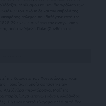
ρθόδοξου πληθυσμού και την διασφάλιση των
αιωμάτων του, ακόμη δε και την επιβολή της
Ο νικηφόρος πόλεμος που διεξήγαγε κατά της
1828-29 είχε ως συνέπεια την αναγνώριση
ησίας από την Υψηλή Πύλη (Συνθήκη της
υτεί την Καρλόττα των Χοεντσόλλερν, κόρη
 της Πρωσίας, η οποία ασπάστηκε την
μα Αλεξάνδρα Φεοντόροβνα. Μαζί της
ρο, Μαρία, Όλγα (επάνω εικόνα), Αλεξάνδρα,
ήλ). Είχε και αρκετά εξώγαμα αλλά αυτά δεν