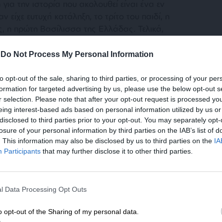
ια την ιστορία που ακολουθεί είναι ένα εν
 είχε ευτυχή κατάληξη, το τρίτο του παιδί, η
ς, η πρώτη Βασίλισσα της Ελλάδας. Τελικά,
ρηθέν: «Άλλαι μεν βουλαί ανθρώπων, άλλα δε
-
Do Not Process My Personal Information
to opt-out of the sale, sharing to third parties, or processing of your per
formation for targeted advertising by us, please use the below opt-out s
r selection. Please note that after your opt-out request is processed y
eing interest-based ads based on personal information utilized by us or
disclosed to third parties prior to your opt-out. You may separately opt-
losure of your personal information by third parties on the IAB’s list of
. This information may also be disclosed by us to third parties on the
IA
Participants
that may further disclose it to other third parties.
ΕΝΙΣΧΥΣΤΕ ΤΟ
l Data Processing Opt Outs
Στηρίξτε με τη χορηγία σας για να επιβιώσει
η Αδέσμευτη Δημοσιογραφία του
o opt-out of the Sharing of my personal data.