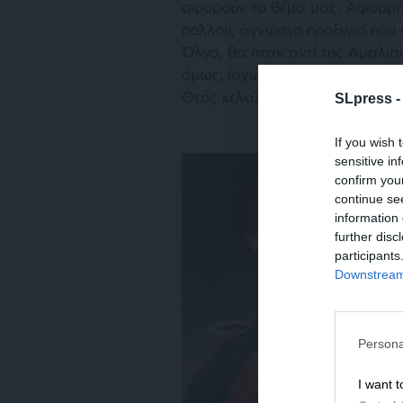
αφορούν το θέμα μας. Αφορμή γ
πολλοίς άγνωστο προξενιό που αν
Όλγα, θα ήταν αντί της Αμαλία
όμως, ίσχυσε κυριολεκτικά το 
Θεός κελεύει».
SLpress 
If you wish 
sensitive in
confirm you
continue se
information 
further disc
participants
Downstream 
Persona
I want t