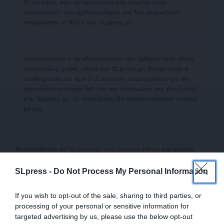
Οι απόψεις που αναφέρονται στο κείμενο είναι
προσωπικές του αρθρογράφου και δεν εκφράζουν
απαραίτητα τη θέση του SLpress.gr
Απαγορεύεται η αναδημοσίευση του άρθρου από άλλες
ιστοσελίδες χωρίς άδεια του SLpress.gr. Επιτρέπεται η
αναδημοσίευση των 2-3 πρώτων παραγράφων με την
προσθήκη ενεργού link για την ανάγνωση της συνέχειας
στο SLpress.gr. Οι παραβάτες θα αντιμετωπίσουν νομικά
μέτρα.
Ακολουθήστε το
SLpress.gr στο Google News
και μείνετε
ενημερωμένοι
SLpress -
Do Not Process My Personal Information
Kαταθέστε το σχολιό σας. Eνημερώνουμε ότι τα
If you wish to opt-out of the sale, sharing to third parties, or
υβριστικά σχόλια θα διαγράφονται.
processing of your personal or sensitive information for
targeted advertising by us, please use the below opt-out