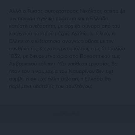
Αλλά ο Ρώσος αυτοκράτορας Νικόλαος απέρριψε
την πονηρή Αγγλική πρόταση και η Ελλάδα
κατέστη ανεξάρτητη, με αρχικά σύνορα από του
Σπερχειού ποταμού μέχρις Αχελώου. Τελικά, η
Ελληνική ανεξαρτησία αναγνωρίσθηκε με την
συνθήκη της Κωνσταντινουπόλεως στις 21 Ιουλίου
1832, με διευρυμένα όρια από Παγασητικού έως
Αμβρακικού κόλπου.
Μία υπόθεση εργασίας θα
ήταν εάν η ναυμαχία του Ναυαρίνου δεν είχε
συμβεί ή αν είχε άλλη έκβαση, η Ελλάδα θα
παρέμεινε υποτελής του σουλτάνου;