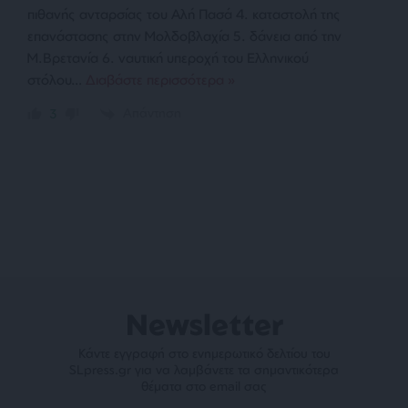
πιθανής ανταρσίας του Αλή Πασά 4. καταστολή της
επανάστασης στην Μολδοβλαχία 5. δάνεια από την
Μ.Βρετανία 6. ναυτική υπεροχή του Ελληνικού
στόλου
…
Διαβάστε περισσότερα »
Απάντηση
3
Newsletter
Κάντε εγγραφή στο ενημερωτικό δελτίου του
SLpress.gr για να λαμβάνετε τα σημαντικότερα
θέματα στο email σας