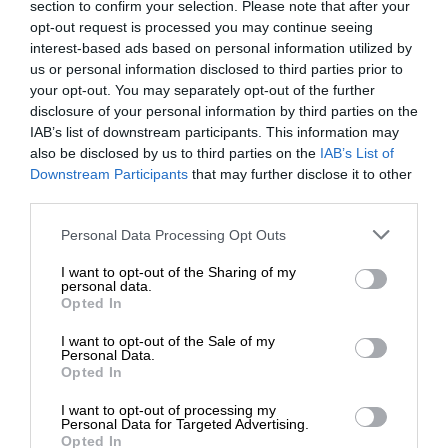
section to confirm your selection. Please note that after your
opt-out request is processed you may continue seeing
interest-based ads based on personal information utilized by
us or personal information disclosed to third parties prior to
your opt-out. You may separately opt-out of the further
disclosure of your personal information by third parties on the
IAB’s list of downstream participants. This information may
also be disclosed by us to third parties on the
IAB’s List of
3
ΣΧΟΛΙΑ
ΕΝΙΣΧΥΣΤΕ ΤΟ
Downstream Participants
that may further disclose it to other
third parties.
Παλιότερα
Στηρίξτε με τη χορηγία σας για να
Personal Data Processing Opt Outs
επιβιώσει η Αδέσμευτη
Κωνσταντίνος Σταυρόπουλος
I want to opt-out of the Sharing of my
23 Μαΐου 2026 00:07
Δημοσιογραφία του SLpress.gr.
personal data.
Opted In
Πες τα Χρυσόστομε..!
I want to opt-out of the Sale of my
Απάντηση
ΔΩΡΕΑ
2
Personal Data.
Opted In
* Ελάχιστη συνεισφορά 5€
I want to opt-out of processing my
ΔΗΜΗΤΡΙΟΣ ΜΑΝΙΑΤΑΚΟΣ
Personal Data for Targeted Advertising.
24 Μαΐου 2026 07:33
Opted In