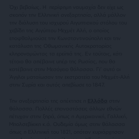
Όχι βεβαίως. Η περίφημη ναυμαχία δεν είχε ως
σκοπόν την Ελληνική ανεξαρτησία, αλλά μάλλον
την διάλυση του ισχυρού Αιγυπτιακού στόλου του
χεβίδη της Αιγύπτου Μεχμέτ Αλή, ο οποίος
εποφθαλμιούσε την Κωνσταντινούπολη και την
κατάλυση της Οθωμανικής Αυτοκρατορίας
κληρονομώντας τα ερείπιά της.
Εν τούτοις, κάτι
τέτοιο θα απέβαινε υπέρ της Ρωσίας, που θα
κατέβαινε στην Μεσόγειο θάλασσα. Γι’ αυτό οι
Άγγλοι ματαίωσαν την εκστρατεία του Μεχμέτ-Αλή
στην Συρία και αυτός απεβίωσε το 1847.
Την ανεξαρτησία της απέκτησε η
Ελλάδα
στην
θάλασσα. Πολλές επαναστάσεις άλλων εθνών
πέτυχαν στην ξηρά, όπως η Αμερικανική, Γαλλική,
Μπολσεβίκικη κ.ά. Ουδεμία όμως στην θάλασσα
όπως η Ελληνική του 1821, οπόταν κυριάρχησαν