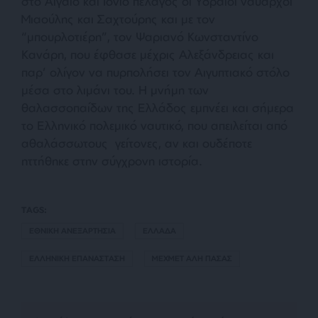
στο Αιγαίο και Ιόνιο πέλαγος οι Υδραίοι ναύαρχοι
Μιαούλης και Σαχτούρης και με τον
“μπουρλοτιέρη”, τον Ψαριανό Κωνσταντίνο
Κανάρη, που έφθασε μέχρις Αλεξάνδρειας και
παρ’ ολίγον να πυρπολήσει τον Αιγυπτιακό στόλο
μέσα στο λιμάνι του.
Η μνήμη των
θαλασσοπαίδων της Ελλάδος εμπνέει και σήμερα
το Ελληνικό πολεμικό ναυτικό, που απειλείται από
αθαλάσσωτους γείτονες, αν και ουδέποτε
ηττήθηκε στην σύγχρονη ιστορία.
TAGS:
ΕΘΝΙΚΗ ΑΝΕΞΑΡΤΗΣΙΑ
ΕΛΛΑΔΑ
ΕΛΛΗΝΙΚΗ ΕΠΑΝΑΣΤΑΣΗ
ΜΕΧΜΕΤ ΑΛΗ ΠΑΣΑΣ