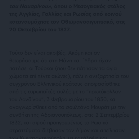
του Ναυαρίνου»,
όπου ο Μεσογειακός στόλος
της Αγγλίας, Γαλλίας και Ρωσίας από κοινού
καταναυμάχησε τον Οθωμανοαιγυπτιακό, στις
20 Οκτωβρίου του 1827.
Τούτο δεν είναι ακριβές. Ακόμη και αν
θεωρήσουμε ότι στη Μάνη και Ύδρα είχαν
πατήσει οι Τούρκοι (που δεν πάτησαν τα άγια
χώματα επί πέντε αιώνες), πάλι η ανεξαρτησία του
συγχρόνου Ελληνικού κράτους αποφασίσθηκε
από τις ευρωπαϊκές αυλές με το “πρωτόκολλον
του Λονδίνου”, 3 Φεβρουαρίου του 1830, και
αναγνωρίσθηκε από το σουλτάνο Μουράτ με την
συνθήκη της Αδριανουπόλεως, στις 2 Σεπτεμβρίου
1832, και αφού προηγουμένως τα Ρωσικά
στρατεύματα διέβησαν τον Αίμον και απείλησαν
των Κωνσταντινούπολη, με κατάληψη και