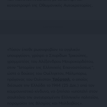
καταστροφή της Οθωμανικής Αυτοκρατορίας.
«
Τόσον έπαθε ρωσοφοβίαν το αγγλικόν
υπουργείον
», γράφει ο Σπυρίδων Τρικούπης,
γραμματέας του Αλέξανδρου Μαυροκορδάτου,
στην “Ιστορίαν της Ελληνικής Επαναστάσεως”,
ώστε ο δούκας του Ουέλιγκτον, Μάλμπορω,
πρόγονος του Ουίνστον
Τσόρτσιλ
, ο οποίος
διέσωσε την Ελλάδα το 1944 (25 Δεκ.) από τον
κομμουνιστικό κίνδυνο, να ζητήσει «
υποτελή στον
σουλτάνο την ανεγειρομένην Ελληνικήν πολιτείαν,
παρομοίαν της Βλαχίας και Μολδαβίας
».