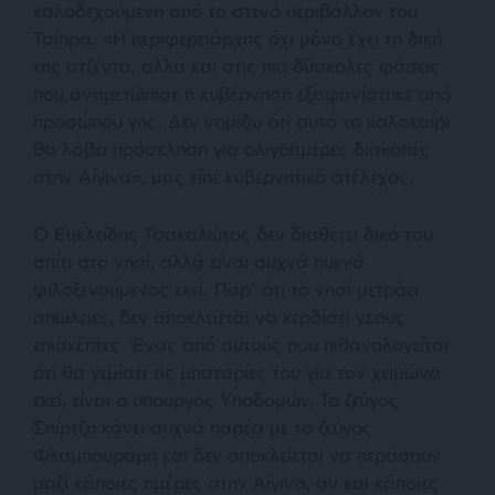
καλοδεχούμενη από το στενό περιβάλλον του
Τσίπρα. «
Η περιφερειάρχης όχι μόνο έχει τη δική
της ατζέντα, αλλά και στις πιο δύσκολες φάσεις
που αντιμετώπισε η κυβέρνηση εξαφανίστηκε από
προσώπου γης. Δεν νομίζω ότι αυτό το καλοκαίρι
θα λάβει πρόσκληση για ολιγοήμερες διακοπές
στην Αίγινα
», μας είπε κυβερνητικό στέλεχος.
Ο Ευκλείδης Τσακαλώτος δεν διαθέτει δικό του
σπίτι στο νησί, αλλά είναι συχνά πυκνά
φιλοξενούμενος εκεί. Παρ’ ότι το νησί μετράει
απώλειες, δεν αποκλείεται να κερδίσει νέους
επισκέπτες. Ένας από αυτούς που πιθανολογείται
ότι θα γεμίσει τις μπαταρίες του για τον χειμώνα
εκεί, είναι ο υπουργός Υποδομών, Το ζεύγος
Σπίρτζη κάνει συχνά παρέα με το ζεύγος
Φλαμπουράρη και δεν αποκλείεται να περάσουν
μαζί κάποιες ημέρες στην Αίγινα, αν και κάποιες