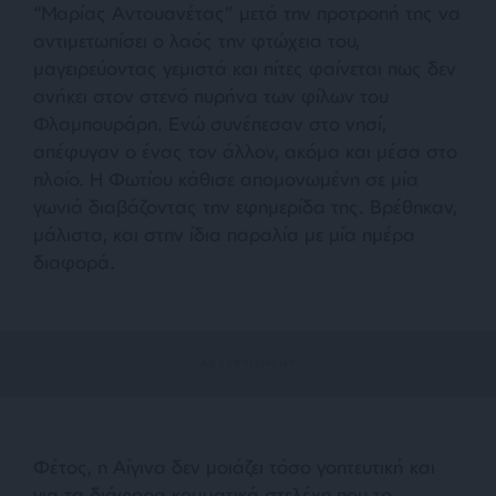
“Μαρίας Αντουανέτας” μετά την προτροπή της να
αντιμετωπίσει ο λαός την φτώχεια του,
μαγειρεύοντας γεμιστά και πίτες φαίνεται πως δεν
ανήκει στον στενό πυρήνα των φίλων του
Φλαμπουράρη. Ενώ συνέπεσαν στο νησί,
απέφυγαν ο ένας τον άλλον, ακόμα και μέσα στο
πλοίο. Η Φωτίου κάθισε απομονωμένη σε μία
γωνιά διαβάζοντας την εφημερίδα της. Βρέθηκαν,
μάλιστα, και στην ίδια παραλία με μία ημέρα
διαφορά.
Φέτος, η Αίγινα δεν μοιάζει τόσο γοητευτική και
για τα διάφορα κομματικά στελέχη που το