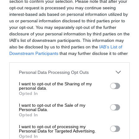
section to confirm your selection. Please note that after your
του ζεύγους Τασίας Χριστοδουλοπούλου και
opt-out request is processed you may continue seeing
Θοδωρή Δρίτσα. Μπορεί το Πάσχα που μας
interest-based ads based on personal information utilized by
πέρασε να γιόρτασαν την Ανάσταση παρέα με
us or personal information disclosed to third parties prior to
your opt-out. You may separately opt-out of the further
τον πρωθυπουργό, αλλά από τότε έχει κυλήσει
disclosure of your personal information by third parties on the
πολύ νερό στο αυλάκι. Η υπόθεση της COSCO
IAB’s list of downstream participants. This information may
έχει δηλητηριάσει την ήδη περίπλοκη σχέση τους.
also be disclosed by us to third parties on the
IAB’s List of
ΕΝΙΣΧΥΣΤΕ ΤΟ
Downstream Participants
that may further disclose it to other
Το Μαξίμου θεωρεί ότι ο υπουργός Ναυτιλίας τους
third parties.
εξέθεσε, εμφανίζοντας την κυβέρνηση δέσμια των
Στηρίξτε με τη χορηγία σας για να
Personal Data Processing Opt Outs
εσωκομματικών αντιπαραθέσεων του ΣΥΡΙΖΑ και
επιβιώσει η Αδέσμευτη
κυρίως της “ομάδας των 53”, στην οποία ανήκει
I want to opt-out of the Sharing of my
Δημοσιογραφία του SLpress.gr.
personal data.
το ζευγάρι. Το σημερινό κλίμα μάλλον θα τους
Opted In
κρατήσει απομονωμένους στο σπίτι τους, μακριά
I want to opt-out of the Sale of my
από τα μέρη που θα συχνάζει ο υπουργός
ΔΩΡΕΑ
Personal Data.
Επικρατείας και η παρέα του.
Opted In
* Ελάχιστη συνεισφορά 5€
I want to opt-out of processing my
Επιπλέον, η πρώην υπουργός Μεταναστευτικής
Personal Data for Targeted Advertising.
Opted In
Πολιτικής είναι ένα άτομο που έχει προκαλέσει το