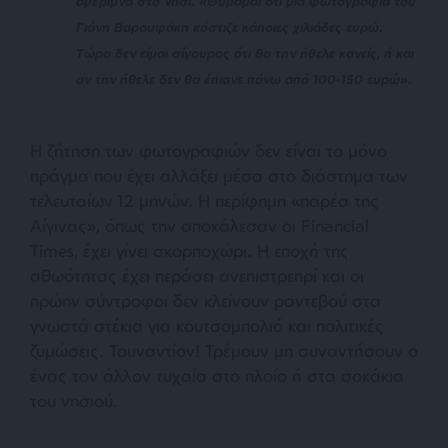
αμέριμνα στο νησί. «
Θυμάμαι ότι μία φωτογραφία του
Γιάνη Βαρουφάκη κόστιζε κάποιες χιλιάδες ευρώ.
Τώρα δεν είμαι σίγουρος ότι θα την ήθελε κανείς, ή και
αν την ήθελε δεν θα έπιανε πάνω από 100-150 ευρώ
».
Η
ζήτηση των φωτογραφιών δεν είναι το μόνο
πράγμα που έχει αλλάξει μέσα στο διάστημα των
τελευταίων 12 μηνών. Η περίφημη «
παρέα της
Αίγινας
», όπως την αποκάλεσαν οι Financial
Times, έχει γίνει σκορποχώρι. Η εποχή της
αθωότητας έχει περάσει ανεπιστρεπρί και οι
πρώην σύντροφοι δεν κλείνουν ραντεβού στα
γνωστά στέκια για κουτσομπολιό και πολιτικές
ζυμώσεις. Τουναντίον! Τρέμουν μη συναντήσουν ο
ένας τον άλλον τυχαία στο πλοίο ή στα σοκάκια
του νησιού.