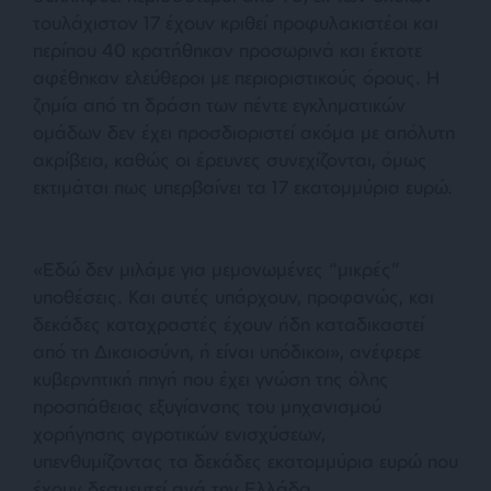
τουλάχιστον 17 έχουν κριθεί προφυλακιστέοι και
περίπου 40 κρατήθηκαν προσωρινά και έκτοτε
αφέθηκαν ελεύθεροι με περιοριστικούς όρους. Η
ζημία από τη δράση των πέντε εγκληματικών
ομάδων δεν έχει προσδιοριστεί ακόμα με απόλυτη
ακρίβεια, καθώς οι έρευνες συνεχίζονται, όμως
εκτιμάται πως υπερβαίνει τα 17 εκατομμύρια ευρώ.
«Εδώ δεν μιλάμε για μεμονωμένες “μικρές”
υποθέσεις. Και αυτές υπάρχουν, προφανώς, και
δεκάδες καταχραστές έχουν ήδη καταδικαστεί
από τη Δικαιοσύνη, ή είναι υπόδικοι», ανέφερε
κυβερνητική πηγή που έχει γνώση της όλης
προσπάθειας εξυγίανσης του μηχανισμού
χορήγησης αγροτικών ενισχύσεων,
υπενθυμίζοντας τα δεκάδες εκατομμύρια ευρώ που
έχουν δεσμευτεί ανά την Ελλάδα.