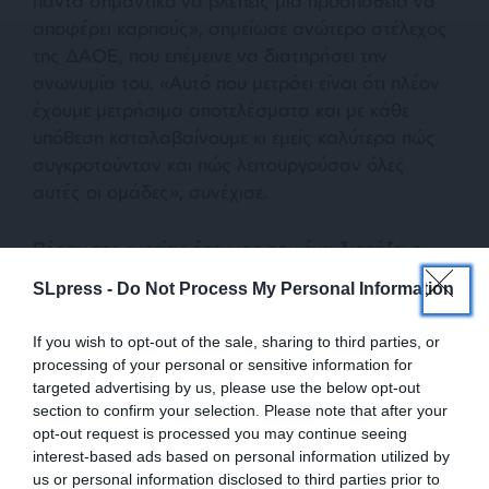
πάντα σημαντικό να βλέπεις μία προσπάθεια να
αποφέρει καρπούς», σημείωσε ανώτερο στέλεχος
της ΔΑΟΕ, που επέμεινε να διατηρήσει την
ανωνυμία του. «Αυτό που μετράει είναι ότι πλέον
έχουμε μετρήσιμα αποτελέσματα και με κάθε
υπόθεση καταλαβαίνουμε κι εμείς καλύτερα πώς
συγκροτούνταν και πώς λειτουργούσαν όλες
αυτές οι ομάδες», συνέχισε.
Πέραν της ευρείας έρευνας που έχει διατάξει ο
εισαγγελέας που εποπτεύει το «ελληνικό FBI»,
SLpress -
Do Not Process My Personal Information
υπάρχουν περαιωμένες και εν εξελίξει έρευνες που
έχουν παραγγείλει τόσο εισαγγελείς πρωτοδικών
If you wish to opt-out of the sale, sharing to third parties, or
όσο και οι εντεταλμένοι εκπρόσωποι της
processing of your personal or sensitive information for
Ευρωπαϊκής Εισαγγελίας.
targeted advertising by us, please use the below opt-out
section to confirm your selection. Please note that after your
opt-out request is processed you may continue seeing
interest-based ads based on personal information utilized by
Η έκθεση Τυχεροπούλου
us or personal information disclosed to third parties prior to