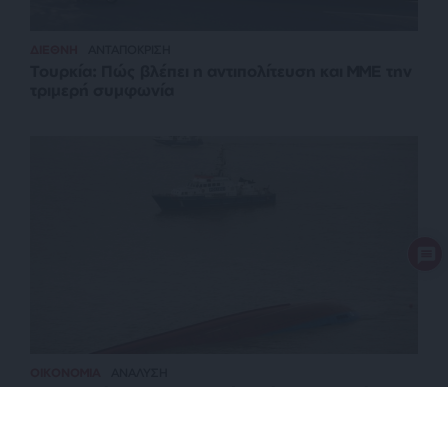
ΔΙΕΘΝΗ
ΑΝΤΑΠΟΚΡΙΣΗ
Τουρκία: Πώς βλέπει η αντιπολίτευση και ΜΜΕ την
τριμερή συμφωνία
ΟΙΚΟΝΟΜΙΑ
ΑΝΑΛΥΣΗ
Πως η κρίση στον Περσικό ανοίγει εμπορική
διαδρομή μέσω της Αρκτικής