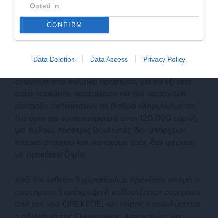
τα στοιχεία της Οικονομικής Αστυνομίας, πάνω
Opted In
στα οποία βασίστηκε η σύνταξη του
CONFIRM
κατηγορητηρίου, κρίνονται ελλιπή και ανεπαρκή
για την εξαγωγή ασφαλών συμπερασμάτων.
Data Deletion
Data Access
Privacy Policy
Όπως αναφέρει η “Καθημερινή” κάνοντας την
αναγωγή στα πολιτικά πρόσωπα, για τα έξι από
αυτά προκύπτει παρέμβαση για την παράνομη
είσπραξη επιδοτήσεων σε βαθμό πλημμελήματος
(το όριο για το κακούργημα είναι 120.000 ευρώ),
για άλλους τέσσερις βουλευτές δεν υπάρχουν
επαρκή στοιχεία και για ακόμη τρεις δεν φέρεται
να προκύπτει ζημία.
Από την έκθεση Τυχεροπούλου προκύπτει ακόμη η
συστηματική απόκρυψη ή καθυστέρηση στοιχείων
από τον νέο ΟΠΕΚΕΠΕ, και επίσης αποκαλύπτεται
η αδυναμία της Οικονομικής Αστυνομίας να