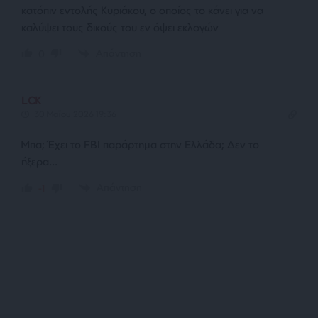
κατόπιν εντολής Κυριάκου, ο οποίος το κάνει για να
καλύψει τους δικούς του εν όψει εκλογών
Απάντηση
0
LCK
30 Μαΐου 2026 19:36
Μπα; Έχει το FBI παράρτημα στην Ελλάδα; Δεν το
ήξερα…
Απάντηση
-1