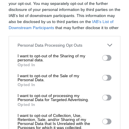
Την ίδια στιγμή, νέα στοιχεία έρχονται στο φως
your opt-out. You may separately opt-out of the further
σχετικά με την υπόθεση του ΟΠΕΚΕΠΕ, μέσα από
disclosure of your personal information by third parties on the
IAB’s list of downstream participants. This information may
την έκθεση ελέγχου που παρέδωσε στην
also be disclosed by us to third parties on the
IAB’s List of
Ευρωπαϊκή Εισαγγελία η Παρασκευή
ΕΝΙΣΧΥΣΤΕ ΤΟ
Downstream Participants
that may further disclose it to other
Τυχεροπούλου, πρώην ελέγκτρια του οργανισμού
third parties.
και κεντρική μάρτυρας στην έρευνα για τις
Στηρίξτε με τη χορηγία σας για να
Personal Data Processing Opt Outs
παράνομες επιδοτήσεις. Στην έκθεση,
η οποία
επιβιώσει η Αδέσμευτη
φέρει ημερομηνία 18 Μαΐου και δημοσιεύει η
I want to opt-out of the Sharing of my
Δημοσιογραφία του SLpress.gr.
“Καθημερινή”,
εξετάζονται συνολικά 23
personal data.
Opted In
περιπτώσεις παραγωγών, για τις οποίες είχαν
πραγματοποιηθεί παρεμβάσεις από 13 βουλευτές
I want to opt-out of the Sale of my
ΔΩΡΕΑ
Personal Data.
της Νέας Δημοκρατίας.
Opted In
* Ελάχιστη συνεισφορά 5€
I want to opt-out of processing my
Σύμφωνα με τα ευρήματα της έρευνας, σε έξι
Personal Data for Targeted Advertising.
περιπτώσεις διαπιστώνεται οικονομική ζημία σε
Opted In
βάρος των ευρωπαϊκών ταμείων, ενώ σε άλλες έξι
I want to opt-out of Collection, Use,
δεν προκύπτει καμία επιβάρυνση. Όσον αφορά τις
Retention, Sale, and/or Sharing of my
Personal Data that Is Unrelated with the
υπόλοιπες 11 περιπτώσεις, η έκθεση επισημαίνει ότι
Purposes for which it was collected.