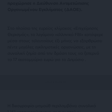
προχώρησε η Διεύθυνση Αντιμετώπισης
Οργανωμένου Εγκλήματος (ΔΑΟΕ).
Στο πλαίσιο της ευρείας κλίμακας «Επιχείρησης
Θερισμός», το λεγόμενο «ελληνικό FBI» κατάφερε
μέσα στους τελευταίους έξι μήνες να εξαρθρώσει
πέντε μεγάλες εγκληματικές οργανώσεις, με τη
συνολική ζημία από την δράση τους να ξεπερνά
τα 17 εκατομμύρια ευρώ για το Δημόσιο .
Η δικογραφία-μαμούθ περιλαμβάνει συνολικά
1.151 κατηγορούμενους, εκ των οποίων