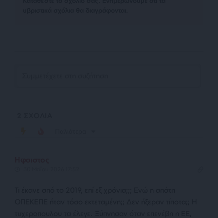
Kαταθέστε το σχολιό σας. Eνημερώνουμε ότι τα
υβριστικά σχόλια θα διαγράφονται.
2
ΣΧΟΛΙΑ
Παλιότερα
Ηφαιστος
30 Μαΐου 2026 17:52
Τι έκανε από το 2019, επί εξ χρόνια;;; Ενώ η απάτη
ΟΠΕΚΕΠΕ ήταν τόσο εκτεταμένη;; Δεν ήξεραν τίποτα;; Η
τυχεροπουλου τα έλεγε. Ξύπνησαν όταν επενέβη η ΕΕ,