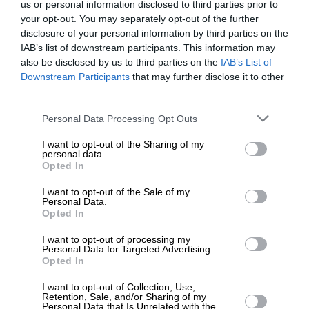
Kαταθέστε το σχολιό σας. Eνημερώνουμε ότι τα
us or personal information disclosed to third parties prior to
υβριστικά σχόλια θα διαγράφονται.
your opt-out. You may separately opt-out of the further
disclosure of your personal information by third parties on the
IAB’s list of downstream participants. This information may
also be disclosed by us to third parties on the
IAB’s List of
ΕΝΙΣΧΥΣΤΕ ΤΟ
Downstream Participants
that may further disclose it to other
third parties.
Στηρίξτε με τη χορηγία σας για να
Personal Data Processing Opt Outs
επιβιώσει η Αδέσμευτη
I want to opt-out of the Sharing of my
Δημοσιογραφία του SLpress.gr.
personal data.
0
ΣΧΟΛΙΑ
Opted In
I want to opt-out of the Sale of my
ΔΩΡΕΑ
Personal Data.
Opted In
* Ελάχιστη συνεισφορά 5€
I want to opt-out of processing my
Personal Data for Targeted Advertising.
Opted In
I want to opt-out of Collection, Use,
Retention, Sale, and/or Sharing of my
Personal Data that Is Unrelated with the