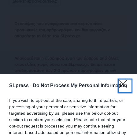
ΔΗΜΗΤΡΗΣ ΚΟΥΦΟΝΤΙΝΑΣ
Οι απόψεις που αναφέρονται στο κείμενο είναι
προσωπικές του αρθρογράφου και δεν εκφράζουν
απαραίτητα τη θέση του SLpress.gr
Απαγορεύεται η αναδημοσίευση του άρθρου από άλλες
ιστοσελίδες χωρίς άδεια του SLpress.gr. Επιτρέπεται η
αναδημοσίευση των 2-3 πρώτων παραγράφων με την
προσθήκη ενεργού link για την ανάγνωση της συνέχειας
στο SLpress.gr. Οι παραβάτες θα αντιμετωπίσουν νομικά
SLpress -
Do Not Process My Personal Information
μέτρα.
If you wish to opt-out of the sale, sharing to third parties, or
processing of your personal or sensitive information for
targeted advertising by us, please use the below opt-out
Ακολουθήστε το
SLpress.gr στο Google News
και μείνετε
section to confirm your selection. Please note that after your
ενημερωμένοι
opt-out request is processed you may continue seeing
interest-based ads based on personal information utilized by