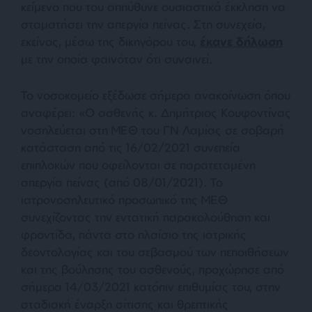
κείμενο που του απηύθυνε ουσιαστικά έκκληση να
σταματήσει την απεργία πείνας. Στη συνεχεία,
εκείνος, μέσω της δικηγόρου του,
έκανε δήλωση
με την οποία φαινόταν ότι συναινεί.
Το νοσοκομείο εξέδωσε σήμερα ανακοίνωση όπου
αναφέρει: «
Ο ασθενής κ. Δημήτριος Κουφοντίνας
νοσηλεύεται στη ΜΕΘ του ΓΝ Λαμίας σε σοβαρή
κατάσταση από τις 16/02/2021 συνεπεία
επιπλοκών που οφείλονται σε παρατεταμένη
απεργία πείνας (από 08/01/2021). Το
ιατρονοσηλευτικό προσωπικό της ΜΕΘ
συνεχίζοντας την εντατική παρακολούθηση και
φροντίδα, πάντα στο πλαίσιο της ιατρικής
δεοντολογίας και του σεβασμού των πεποιθήσεων
και της βούλησης του ασθενούς, προχώρησε από
σήμερα 14/03/2021 κατόπιν επιθυμίας του, στην
σταδιακή έναρξη σίτισης και θρεπτικής