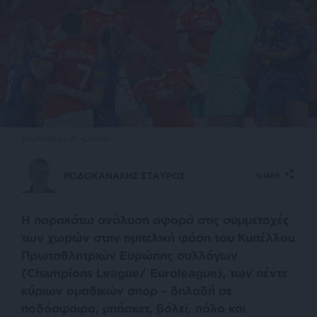
EPA/MANUEL DE ALMEIDA
ΡΟΔΟΚΑΝΑΚΗΣ ΣΤΑΥΡΟΣ
SHARE
Η παρακάτω ανάλυση αφορά στις συμμετοχές
των χωρών στην ημιτελική φάση του Κυπέλλου
Πρωταθλητριών Ευρώπης συλλόγων
(Champions League/ Euroleague), των πέντε
κύριων ομαδικών σπορ – δηλαδή σε
ποδόσφαιρο, μπάσκετ, βόλεϊ, πόλο και