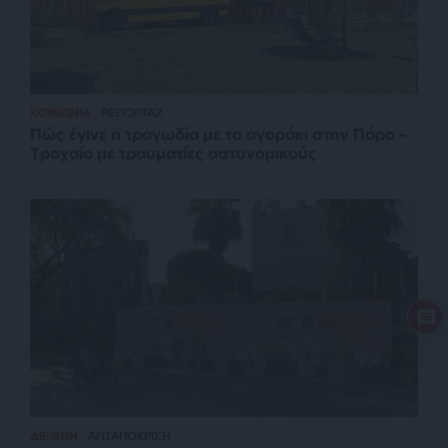
ΚΟΙΝΩΝΙΑ
ΡΕΠΟΡΤΑΖ
Πώς έγινε η τραγωδία με το αγοράκι στην Πάρο –
Τροχαίο με τραυματίες αστυνομικούς
ΔΙΕΘΝΗ
ΑΝΤΑΠΟΚΡΙΣΗ