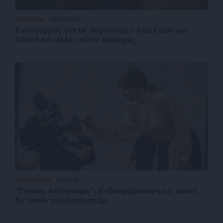
ΚΟΙΝΩΝΙΑ
ΡΕΠΟΡΤΑΖ
Συναγερμός για τις πυρκαγιές – Red Code για
Αττική και άλλες πέντε περιοχές
ΠΟΛΙΤΙΣΜΟΣ
ΣΙΝΕΜΑ
“Γνήσιο Αντίγραφο”: Ενδιαφέρουσα μεν, άνιση
δε ταινία του Κιαροστάμι