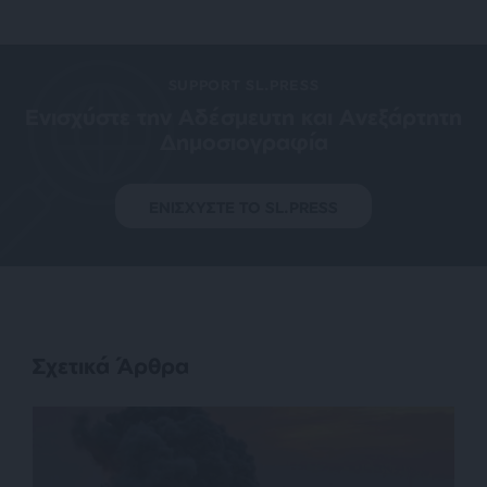
SUPPORT SL.PRESS
Ενισχύστε την Aδέσμευτη και Aνεξάρτητη
Δημοσιογραφία
ΕΝΙΣΧΥΣΤΕ ΤΟ SL.PRESS
Σχετικά Άρθρα