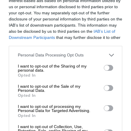
στην καλαθόσφαιρα η Ρωσία (29), στην
interest-based ads based on personal information utilized by
us or personal information disclosed to third parties prior to
πετοσφαίριση η Τουρκία (38), και στη
your opt-out. You may separately opt-out of the further
χειροσφαίριση η Δανία και η Ρουμανία (από 23
disclosure of your personal information by third parties on the
προκρίσεις η κάθε μία – όσες έχει και η Σοβιετική
IAB’s list of downstream participants. This information may
Ένωση).
also be disclosed by us to third parties on the
IAB’s List of
ΕΝΙΣΧΥΣΤΕ ΤΟ
Downstream Participants
that may further disclose it to other
third parties.
Στηρίξτε με τη χορηγία σας για να
Personal Data Processing Opt Outs
ΔΙΑΒΑΣΤΕ ΑΚΟΜΑ
επιβιώσει η Αδέσμευτη
Κατακτήσεις Champions
I want to opt-out of the Sharing of my
Δημοσιογραφία του SLpress.gr.
League ανδρών και γυναικών
personal data.
Opted In
– Κατάταξη χωρών
I want to opt-out of the Sale of my
ΔΩΡΕΑ
Personal Data.
Opted In
* Ελάχιστη συνεισφορά 5€
Ομάδες από είκοσι εννέα (29) υφιστάμενες χώρες
I want to opt-out of processing my
Personal Data for Targeted Advertising.
έχουν προκριθεί στους «4» του Κυπέλλου
Opted In
Πρωταθλητριών στις γυναίκες, έστω και μία
I want to opt-out of Collection, Use,
φορά, σε κάποιο από τα πέντε ομαδικά σπορ. Από
Retention, Sale, and/or Sharing of my