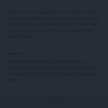
Στον πίνακα 1 καταγράφονται οι επιδόσεις όλων
των χωρών, με βάση τον αριθμό των συμμετοχών
των ομάδων τους στην τετράδα του Champions
League γυναικών στα πέντε προαναφερθέντα
ομαδικά σπορ.
Πίνακας 1
ΠΟΣΕΣ ΣΥΜΜΕΤΟΧΕΣ ΣΤΑ ΗΜΙΤΕΛΙΚΑ ΤΟΥ
ΚΥΠΕΛΛΟΥ ΠΡΩΤΑΘΛΗΤΡΙΩΝ ΕΥΡΩΠΗΣ ΣΤΙΣ
ΓΥΝΑΙΚΕΣ ΕΧΕΙ ΚΑΘΕ ΧΩΡΑ (από 1958 μέχρι και
2026)