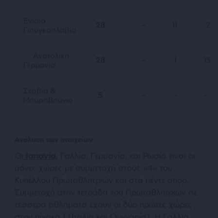
Ενιαία
28
–
11
2
Γιουγκοσλαβία
Ανατολική
28
–
1
15
Γερμανία
Σερβία &
5
–
–
–
Μαυροβούνιο
Ανάλυση των στοιχείων
Οι
Ισπανία
, Γαλλία, Γερμανία, και Ρωσία είναι οι
μόνες χώρες με συμμετοχή στους «4» του
Κυπέλλου Πρωταθλητριών και στα πέντε σπορ.
Συμμετοχή στην τετράδα του Πρωταθλητριών σε
τέσσερα αθλήματα έχουν οι δύο πρώτες χώρες
στον πίνακα 1 (Ιταλία και Ουγγαρία). Η Γαλλία