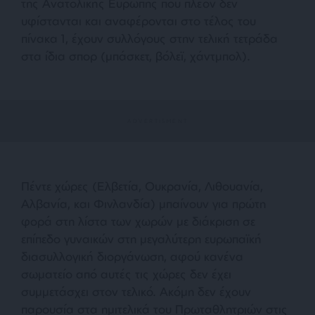
της Ανατολικής Ευρώπης που πλέον δεν
υφίστανται και αναφέρονται στο τέλος του
πίνακα 1, έχουν συλλόγους στην τελική τετράδα
στα ίδια σπορ (μπάσκετ, βόλεϊ, χάντμπολ).
Πέντε χώρες (Ελβετία, Ουκρανία, Λιθουανία,
Αλβανία, και Φινλανδία) μπαίνουν για πρώτη
φορά στη λίστα των χωρών με διάκριση σε
επίπεδο γυναικών στη μεγαλύτερη ευρωπαϊκή
διασυλλογική διοργάνωση, αφού κανένα
σωματείο από αυτές τις χώρες δεν έχει
συμμετάσχει στον τελικό. Ακόμη δεν έχουν
παρουσία στα ημιτελικά του Πρωταθλητριών στις