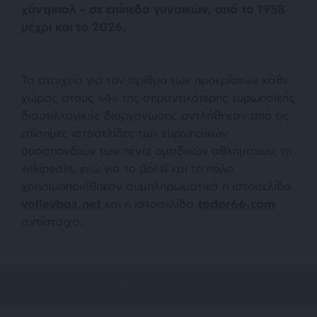
χάντμπολ – σε επίπεδο γυναικών, από το 1958
μέχρι και το 2026.
Τα στοιχεία για τον αριθμό των προκρίσεων κάθε
χώρας στους «4» της σημαντικότερης ευρωπαϊκής
διασυλλογικής διοργάνωσης αντλήθηκαν από τις
επίσημες ιστοσελίδες των ευρωπαϊκών
ομοσπονδιών των πέντε ομαδικών αθλημάτων, τη
wikipedia, ενώ για το βόλεϊ και το πόλο
χρησιμοποιήθηκαν συμπληρωματικά η ιστοσελίδα
volleybox.net
και η ιστοσελίδα
todor66.com
αντίστοιχα.