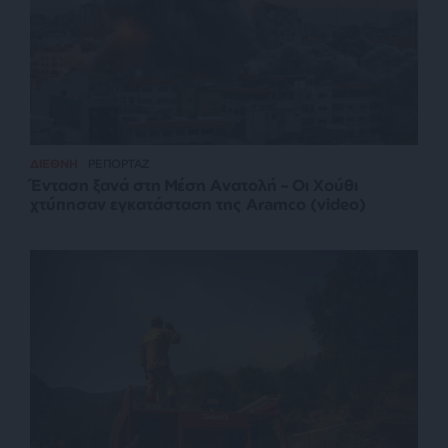
ΔΙΕΘΝΗ
ΡΕΠΟΡΤΑΖ
Ένταση ξανά στη Μέση Ανατολή – Οι Χούθι
χτύπησαν εγκατάσταση της Aramco (video)