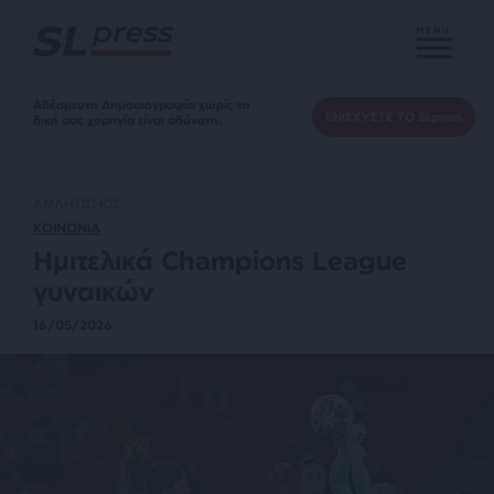
MENU
Αδέσμευτη Δημοσιογραφία χωρίς τη
ΕΝΙΣΧΥΣΤΕ ΤΟ SLpress
δική σας χορηγία είναι αδύνατη.
ΑΘΛΗΤΙΣΜΟΣ
ΚΟΙΝΩΝΙΑ
Ημιτελικά Champions League
γυναικών
16/05/2026