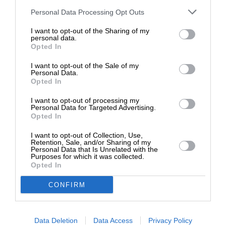
Στηρίξτε με τη χορηγία σας για να
Personal Data Processing Opt Outs
επιβιώσει η Αδέσμευτη
I want to opt-out of the Sharing of my
Δημοσιογραφία του SLpress.gr.
personal data.
Opted In
I want to opt-out of the Sale of my
ΔΩΡΕΑ
Personal Data.
Opted In
Ναι, επιθυμώ να λαμβάνω το ενημερωτικό δελτίο μέσω e-mail από το
SLpress.gr
* Ελάχιστη συνεισφορά 5€
I want to opt-out of processing my
Personal Data for Targeted Advertising.
Opted In
I want to opt-out of Collection, Use,
Retention, Sale, and/or Sharing of my
Personal Data that Is Unrelated with the
Purposes for which it was collected.
Opted In
SUPPORT SL.PRESS
Ενισχύστε την Aδέσμευτη και Aνεξάρτητη
CONFIRM
Δημοσιογραφία
Data Deletion
Data Access
Privacy Policy