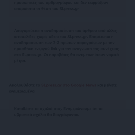
προσωπικές του αρθρογράφου και δεν εκφράζουν
απαραίτητα τη θέση του SLpress.gr
Απαγορεύεται η αναδημοσίευση του άρθρου από άλλες
ιστοσελίδες χωρίς άδεια του SLpress.gr. Επιτρέπεται η
αναδημοσίευση των 2-3 πρώτων παραγράφων με την
προσθήκη ενεργού link για την ανάγνωση της συνέχειας
στο SLpress.gr. Οι παραβάτες θα αντιμετωπίσουν νομικά
μέτρα.
Ακολουθήστε το
SLpress.gr στο Google News
και μείνετε
ενημερωμένοι
Kαταθέστε το σχολιό σας. Eνημερώνουμε ότι τα
υβριστικά σχόλια θα διαγράφονται.