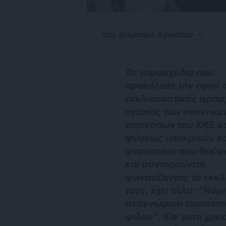
του Δημήτρη Χρήστου –
Τ
ο νομοσχέδιο που
προκάλεσε την οργή 
εκκλησιαστικής ιεραρχ
ηγεσίας των κόκκινω
επισκόπων του ΚΚΕ κ
φύσεως υποκριτών κα
φαρισαίων που θρέφ
και συντηρούνται,
φανατίζοντας το εκκ
τους, έχει τίτλο: “Νομ
αναγνώριση ταυτότητ
φίλου”. Και γιατί χρε