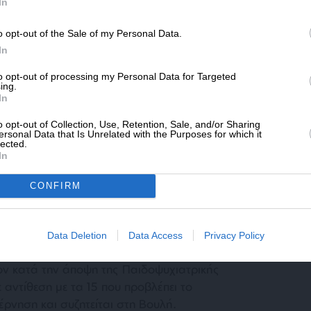
SLpress.gr.
τικότητα, όμως, ο αριθμός είναι πολύ
In
ικούς λόγους, πολλά περιστατικά
o opt-out of the Sale of my Personal Data.
, στην παιδική και εφηβική ηλικία, έτυχε να
ΔΩΡΕΑ
In
 φύλου, αισθανθήκαμε την ομηρία εκείνων
* Ελάχιστη συνεισφορά 5€
θέμα επιλογής τους, αλλά κληροδότημα των
to opt-out of processing my Personal Data for Targeted
ing.
 υπήρχε υπόνοια ομοφυλοφιλίας.
In
o opt-out of Collection, Use, Retention, Sale, and/or Sharing
ersonal Data that Is Unrelated with the Purposes for which it
lected.
In
CONFIRM
άνουμε, έστω και με μεγάλη καθυστέρηση,
 στους φυλακισμένους σε λάθος σώμα νέους,
Data Deletion
Data Access
Privacy Policy
όταν έρθει ο κατάλληλος χρόνος. Και ο
ον κατά την άποψη της Παιδοψυχιατρικής
σε αντίθεση με τα 15 που προβλέπει το
ρνηση και συζητείται στη Βουλή.