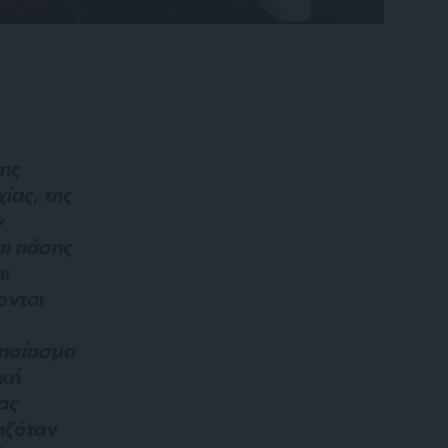
της
ίας, της
ν
αι πάσης
ι
ονται
λησίασμα
ική
ας
ιαζόταν