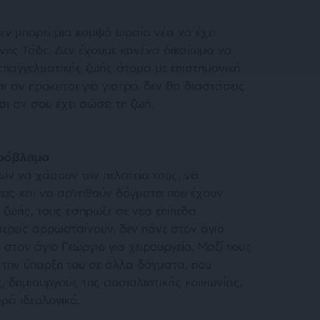
εν μπορεί μια κομψά ωραία νέα να έχει
ννης Τάδε. Δεν έχουμε κανένα δικαίωμα να
 επαγγελματικής ζωής άτομα με επιστημονική
ι αν πρόκειται για γιατρό, δεν θα διαστάσεις
ναι αν σου έχει σώσει τη ζωή.
πρόβλημα
ν να χάσουν την πελατεία τους, να
εις και να αρνηθούν δόγματα που έχουν
ς ζωής, τους έσπρωξε σε νέα επίπεδα
ιερείς αρρωσταίνουν, δεν πάνε στον άγιο
στον άγιο Γεώργιο για χειρουργείο. Μαζί τους
ι την ύπαρξη του σε άλλα δόγματα, που
, δημιουργούς της σοσιαλιστικής κοινωνίας,
ρά ιδεολογικό.