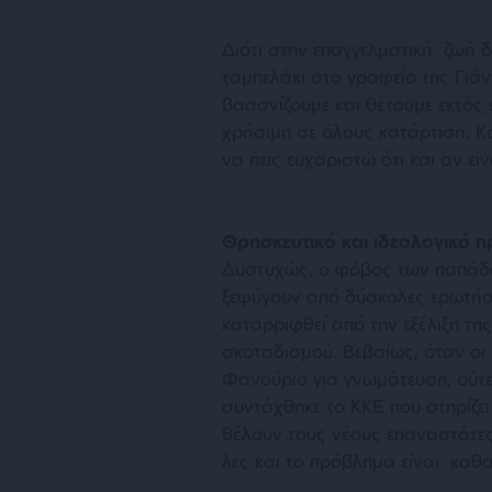
Διότι στην επαγγελματική ζωή δ
ταμπελάκι στο γραφείο της Γιά
βασανίζουμε και θέτουμε εκτός
χρήσιμη σε όλους κατάρτιση. Κα
να πεις ευχαριστώ ότι και αν εί
Θρησκευτικό και ιδεολογικό 
Δυστυχώς, ο φόβος των παπάδω
ξεφύγουν από δύσκολες ερωτήσ
καταρριφθεί από την εξέλιξη τη
σκοταδισμού. Βεβαίως, όταν οι 
Φανούριο για γνωμάτευση, ούτε 
συντάχθηκε το ΚΚΕ που στηρίζε
θέλουν τους νέους επαναστάτες
λες και το πρόβλημα είναι καθα