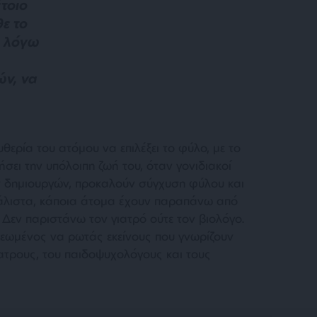
έτοιο
θε το
, λόγω
ών, να
θερία του ατόμου να επιλέξει το φύλο, με το
ήσει την υπόλοιπη ζωή του, όταν γονιδιακοί
ων δημιουργών, προκαλούν σύγχυση φύλου και
άλιστα, κάποια άτομα έχουν παραπάνω από
 Δεν παριστάνω τον γιατρό ούτε τον βιολόγο.
χρεωμένος να ρωτάς εκείνους που γνωρίζουν
ίατρους, του παιδοψυχολόγους και τους