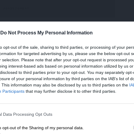
-
Do Not Process My Personal Information
α: Σε όλες τις κοινωνίες, υπάρχουν άτομα που
to opt-out of the sale, sharing to third parties, or processing of your per
ακτηριστικά του φύλου που τους αποδόθηκε
formation for targeted advertising by us, please use the below opt-out s
τον οποίων είναι τρανς ή άτομα με ασαφή
r selection. Please note that after your opt-out request is processed y
νίες έχουν κατηγορίες τρίτου φύλου. Ο
eing interest-based ads based on personal information utilized by us or
disclosed to third parties prior to your opt-out. You may separately opt-
λου διαμορφώνεται στην ηλικία των τριών.
losure of your personal information by third parties on the IAB’s list of
σκολο να αλλάξεις και οι προσπάθειες
. This information may also be disclosed by us to third parties on the
IA
 οδηγήσει σε δυσφορία φύλου. Αμφότεροι
Participants
that may further disclose it to other third parties.
άγοντες φέρονται να επηρεάζουν τη μορφολογία
ΕΝΙΣΧΥΣΤΕ ΤΟ
l Data Processing Opt Outs
Στηρίξτε με τη χορηγία σας για να επιβιώσει
διο; Σύμφωνα με τα επίσημα στοιχεία η
η Αδέσμευτη Δημοσιογραφία του
ι ένα άτομο στα 20.000 παρουσιάζει σύγχυση
o opt-out of the Sharing of my personal data.