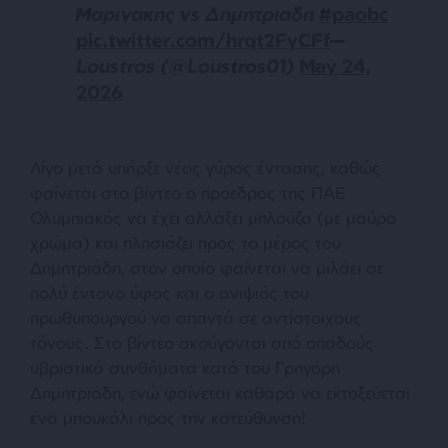
Μαρινακης vs Δημητριαδη
#paobc
pic.twitter.com/hrqt2FyCFf
—
Loustros (@Loustros01)
May 24,
2026
Λίγο μετά υπήρξε νέος γύρος έντασης, καθώς
φαίνεται στο βίντεο ο πρόεδρος της ΠΑΕ
Ολυμπιακός να έχει αλλάξει μπλούζα (με μαύρο
χρώμα) και πλησιάζει προς το μέρος του
Δημητριάδη, στον οποίο φαίνεται να μιλάει σε
πολύ έντονο ύφος και ο ανιψιός του
πρωθυπουργού να απαντά σε αντίστοιχους
τόνους. Στο βίντεο ακούγονται από οπαδούς
υβριστικά συνθήματα κατά του Γρηγόρη
Δημητριάδη, ενώ φαίνεται καθαρά να εκτοξεύεται
ένα μπουκάλι προς την κατεύθυνση!