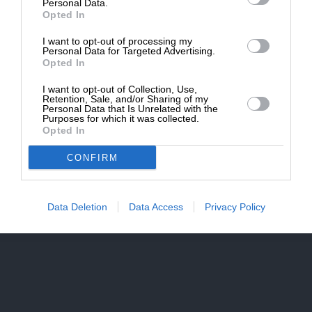
ΔΩΡΕΑ
να υπάρξει από όλους όσους ήταν υπό παρακολούθηση,
Personal Data.
Opted In
στρατιωτικούς, πολιτικούς, επιχειρηματίες. Ο Αλ Καπόνε
* Ελάχιστη συνεισφορά 5€
να τιμωρηθεί
I want to opt-out of processing my
Personal Data for Targeted Advertising.
Απάντηση
4
Opted In
I want to opt-out of Collection, Use,
Retention, Sale, and/or Sharing of my
Νικ
Personal Data that Is Unrelated with the
Purposes for which it was collected.
25 Μαΐου 2026 16:54
Opted In
Κάτω τα χέρια απ το κοριό του μητσοτάκη! ΣΥΛΛΟΓΟΣ
CONFIRM
ΦΙΛΟΖΩΩΝ.
Απάντηση
3
Data Deletion
Data Access
Privacy Policy