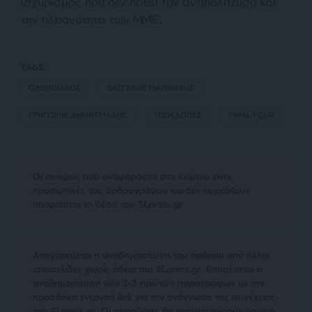
ισχυρισμός που δεν πείθει την αντιπολίτευση και
την πλειονότητα των ΜΜΕ.
TAGS:
ΟΛΥΜΠΙΑΚΟΣ
ΒΑΓΓΕΛΗΣ ΜΑΡΙΝΑΚΗΣ
ΓΡΗΓΟΡΗΣ ΔΗΜΗΤΡΙΑΔΗΣ
ΥΠΟΚΛΟΠΕΣ
FINAL FOUR
Οι απόψεις που αναφέρονται στο κείμενο είναι
προσωπικές του αρθρογράφου και δεν εκφράζουν
απαραίτητα τη θέση του SLpress.gr
Απαγορεύεται η αναδημοσίευση του άρθρου από άλλες
ιστοσελίδες χωρίς άδεια του SLpress.gr. Επιτρέπεται η
αναδημοσίευση των 2-3 πρώτων παραγράφων με την
προσθήκη ενεργού link για την ανάγνωση της συνέχειας
στο SLpress.gr. Οι παραβάτες θα αντιμετωπίσουν νομικά