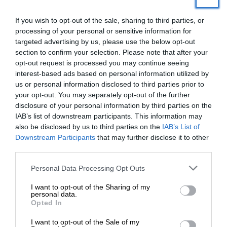
If you wish to opt-out of the sale, sharing to third parties, or
Κανένας
processing of your personal or sensitive information for
24 Μαΐου 2026 22:17
targeted advertising by us, please use the below opt-out
section to confirm your selection. Please note that after your
Η δεξια και ακροδεξια πολυκατοικια ειναι ολοι γνησιοι
opt-out request is processed you may continue seeing
πολιτικοι απογονοι των Κενταυρων, των Ρειντζερς και των
interest-based ads based on personal information utilized by
παρακρατικων της μεταπολεμικης δεξιας. Ρεζιλι μας
us or personal information disclosed to third parties prior to
your opt-out. You may separately opt-out of the further
εκαναν παλι.
disclosure of your personal information by third parties on the
Απάντηση
10
IAB’s list of downstream participants. This information may
also be disclosed by us to third parties on the
IAB’s List of
ΕΝΙΣΧΥΣΤΕ ΤΟ
Downstream Participants
that may further disclose it to other
third parties.
Ηφαιστος
25 Μαΐου 2026 16:24
Στηρίξτε με τη χορηγία σας για να
Personal Data Processing Opt Outs
επιβιώσει η Αδέσμευτη
Ο Μητσοτάκης προσωπικά είναι υπαιτιος, αφού αυτός είχε
I want to opt-out of the Sharing of my
Δημοσιογραφία του SLpress.gr.
την ΕΥΠ υπό την εποπτεία του, και παρακολουθούσε
personal data.
Opted In
όποιον ήθελε. Αυτός είναι υπεύθυνος για τον βόθρο στη
πολιτική, στη δικαιοσύνη, στη κοινωνία. Αντίδραση πρέπει
I want to opt-out of the Sale of my