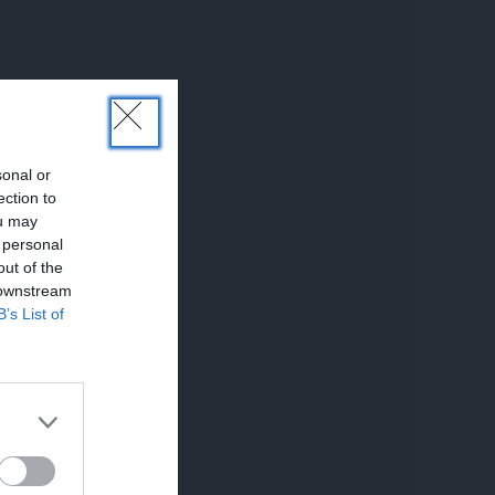
sonal or
ection to
ou may
 personal
out of the
 downstream
B’s List of