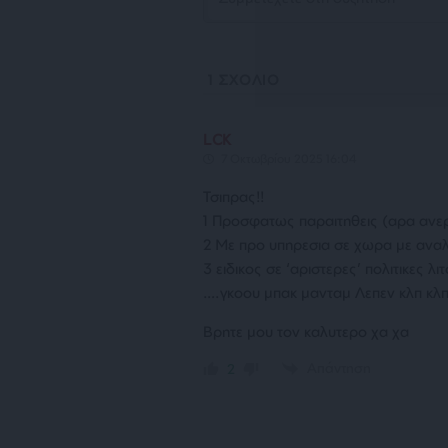
1
ΣΧΟΛΙΟ
LCK
7 Οκτωβρίου 2025 16:04
Τσιπρας!!
1 Προσφατως παραιτηθεις (αρα ανερ
2 Με προ υπηρεσια σε χωρα με ανα
3 ειδικος σε ‘αριστερες’ πολιτικες
….γκοου μπακ μανταμ Λεπεν κλπ κλ
Βρητε μου τον καλυτερο χα χα
Απάντηση
2