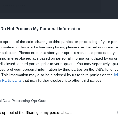
-
Do Not Process My Personal Information
ρε Εμμανουέλ, γιατί δεν παραιτείσαι να πας
ν κι αυτοί τι θα κάνουν από δω και πέρα;
to opt-out of the sale, sharing to third parties, or processing of your per
formation for targeted advertising by us, please use the below opt-out s
ό Σύνταγμα που δίνει στον Πρόεδρο εξουσίες
r selection. Please note that after your opt-out request is processed y
 καλομάθει στα μεγαλεία ο εκλεκτός του
eing interest-based ads based on personal information utilized by us or
ύγει…
disclosed to third parties prior to your opt-out. You may separately opt-
losure of your personal information by third parties on the IAB’s list of
. This information may also be disclosed by us to third parties on the
IA
Participants
that may further disclose it to other third parties.
 ΛΕΚΟΡΝΙ
ΠΡΩΘΥΠΟΥΡΓΟΣ
ΣΥΝΤΑΓΜΑ
ΕΝΙΣΧΥΣΤΕ ΤΟ
l Data Processing Opt Outs
Στηρίξτε με τη χορηγία σας για να επιβιώσει
η Αδέσμευτη Δημοσιογραφία του
o opt-out of the Sharing of my personal data.
μενο είναι προσωπικές του αρθρογράφου και δεν