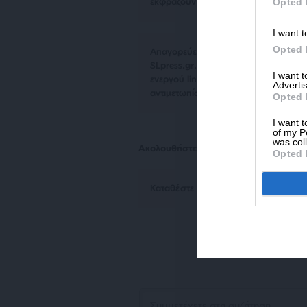
εκφράζουν απαραίτητα τη θέση του S
Opted 
I want t
Opted 
Απαγορεύεται η αναδημοσίευση του 
SLpress.gr. Επιτρέπεται η αναδημο
I want 
ενεργού link για την ανάγνωση της σ
Advertis
αντιμετωπίσουν νομικά μέτρα.
Opted 
I want t
of my P
was col
Ακολουθήστε το
SLpress.gr στο Goog
Opted 
Kαταθέστε το σχολιό σας. Eνημερώνο