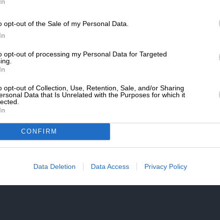
SLpress.gr.
Lpress.gr
In
o opt-out of the Sale of my Personal Data.
ΔΩΡΕΑ
In
άρθρου από άλλες ιστοσελίδες χωρίς άδεια του
σίευση των 2-3 πρώτων παραγράφων με την προσθήκη
* Ελάχιστη συνεισφορά 5€
to opt-out of processing my Personal Data for Targeted
υνέχειας στο SLpress.gr. Οι παραβάτες θα
ing.
In
o opt-out of Collection, Use, Retention, Sale, and/or Sharing
ersonal Data that Is Unrelated with the Purposes for which it
lected.
le News
και μείνετε ενημερωμένοι
In
CONFIRM
υμε ότι τα υβριστικά σχόλια θα διαγράφονται.
Data Deletion
Data Access
Privacy Policy