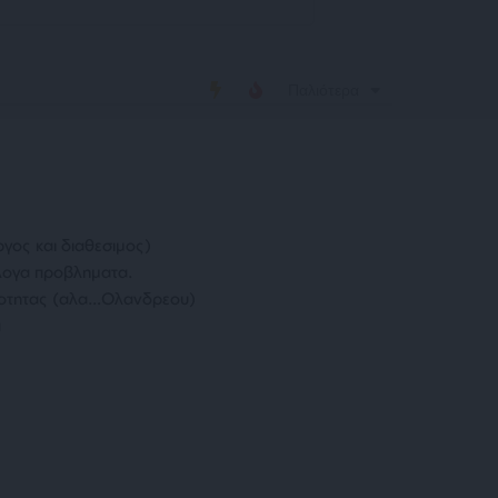
Παλιότερα
γος και διαθεσιμος)
λογα προβληματα.
 λιτοτητας (αλα…Ολανδρεου)
π