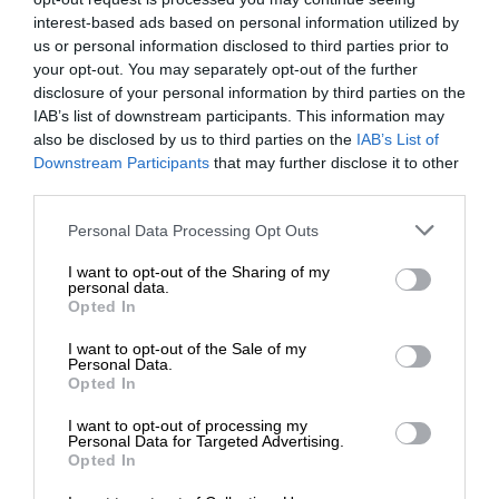
interest-based ads based on personal information utilized by
us or personal information disclosed to third parties prior to
your opt-out. You may separately opt-out of the further
1
ΣΧΟΛΙΟ
disclosure of your personal information by third parties on the
Παλιότερα
IAB’s list of downstream participants. This information may
also be disclosed by us to third parties on the
IAB’s List of
ΕΝΙΣΧΥΣΤΕ ΤΟ
Downstream Participants
that may further disclose it to other
Αλέξανδρος
third parties.
27 Μαΐου 2026 19:09
Στηρίξτε με τη χορηγία σας για να
Personal Data Processing Opt Outs
Δεν πάνε να βρούνε καμιά δουλειά? Ολες οι οικοδομές
επιβιώσει η Αδέσμευτη
ζητάνε μπετατζιδες και υδραυλικούς,να παρουν και τον
I want to opt-out of the Sharing of my
Δημοσιογραφία του SLpress.gr.
personal data.
Κυριάκο για παραπαιδι να τους κουβαλάει νερό
Opted In
Απάντηση
3
I want to opt-out of the Sale of my
ΔΩΡΕΑ
Personal Data.
Opted In
* Ελάχιστη συνεισφορά 5€
I want to opt-out of processing my
Personal Data for Targeted Advertising.
Opted In