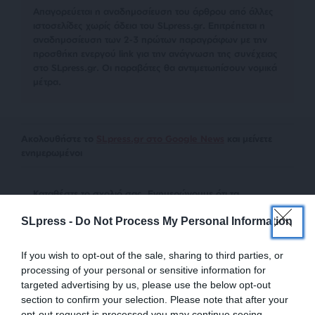
Απαγορεύεται η αναδημοσίευση του άρθρου από άλλες
ιστοσελίδες χωρίς άδεια του SLpress.gr. Επιτρέπεται η
αναδημοσίευση των 2-3 πρώτων παραγράφων με την
προσθήκη ενεργού link για την ανάγνωση της συνέχειας
στο SLpress.gr. Οι παραβάτες θα αντιμετωπίσουν νομικά
μέτρα.
Ακολουθήστε το
SLpress.gr στο Google News
και μείνετε
ενημερωμένοι
Kαταθέστε το σχολιό σας. Eνημερώνουμε ότι τα
υβριστικά σχόλια θα διαγράφονται.
SLpress -
Do Not Process My Personal Information
If you wish to opt-out of the sale, sharing to third parties, or
processing of your personal or sensitive information for
targeted advertising by us, please use the below opt-out
section to confirm your selection. Please note that after your
opt-out request is processed you may continue seeing