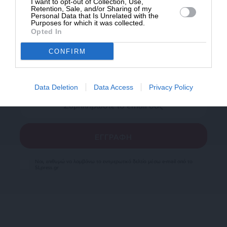
I want to opt-out of Collection, Use,
Retention, Sale, and/or Sharing of my
Personal Data that Is Unrelated with the
Purposes for which it was collected.
Opted In
Newsletter
CONFIRM
Κάντε εγγραφή στο ενημερωτικό δελτίου του
SLpress.gr για να λαμβάνετε τα σημαντικότερα
θέματα στο email σας
Data Deletion
Data Access
Privacy Policy
Ναι, επιθυμώ να λαμβάνω το ενημερωτικό δελτίο μέσω e-mail από το
SLpress.gr