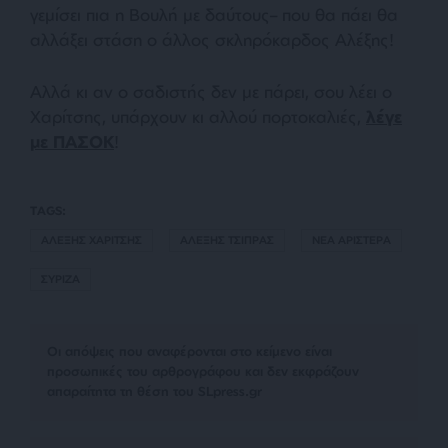
γεμίσει πια η Βουλή με δαύτους– που θα πάει θα
αλλάξει στάση ο άλλος σκληρόκαρδος Αλέξης!
Αλλά κι αν ο σαδιστής δεν με πάρει, σου λέει ο
Χαρίτσης, υπάρχουν κι αλλού πορτοκαλιές,
λέγε
με ΠΑΣΟΚ
!
TAGS:
ΑΛΕΞΗΣ ΧΑΡΙΤΣΗΣ
ΑΛΕΞΗΣ ΤΣΙΠΡΑΣ
ΝΕΑ ΑΡΙΣΤΕΡΑ
ΣΥΡΙΖΑ
Οι απόψεις που αναφέρονται στο κείμενο είναι
προσωπικές του αρθρογράφου και δεν εκφράζουν
απαραίτητα τη θέση του SLpress.gr