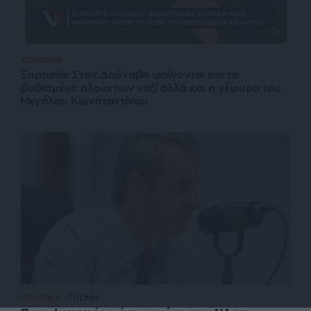
ΚΟΙΝΩΝΙΑ
Ξηρασία: Στον Δούναβη φαίνονται πια τα
βυθισμένα πλοία των ναζί αλλά και η γέφυρα του
Μεγάλου Κωνσταντίνου
ΠΟΛΙΤΙΚΗ
ΓΝΩΜΗ