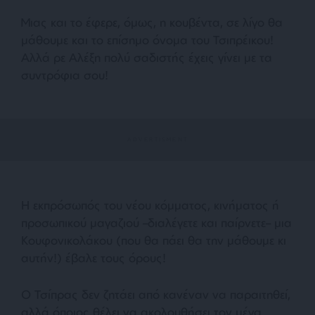
Μιας και το έφερε, όμως, η κουβέντα, σε λίγο θα
μάθουμε και το επίσημο όνομα του Τσιπρέικου!
Αλλά ρε Αλέξη πολύ σαδιστής έχεις γίνει με τα
συντρόφια σου!
Η εκπρόσωπός του νέου κόμματος, κινήματος ή
προσωπικού μαγαζιού –διαλέγετε και παίρνετε– μια
Κουφονικολάκου (που θα πάει θα την μάθουμε κι
αυτήν!) έβαλε τους όρους!
Ο Τσίπρας δεν ζητάει από κανέναν να παραιτηθεί,
αλλά όποιος θέλει να ακολουθήσει τον μέγα