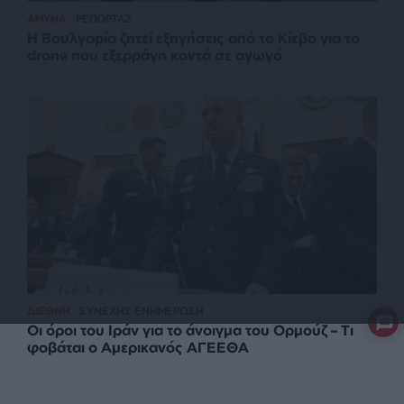
ΑΜΥΝΑ
ΡΕΠΟΡΤΑΖ
Η Βουλγαρία ζητεί εξηγήσεις από το Κίεβο για το
drone που εξερράγη κοντά σε αγωγό
ΔΙΕΘΝΗ
ΣΥΝΕΧΗΣ ΕΝΗΜΕΡΩΣΗ
Οι όροι του Ιράν για το άνοιγμα του Ορμούζ – Τι
φοβάται ο Αμερικανός ΑΓΕΕΘΑ