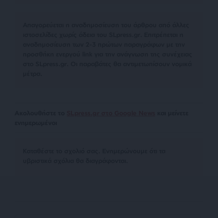
Απαγορεύεται η αναδημοσίευση του άρθρου από άλλες
ιστοσελίδες χωρίς άδεια του SLpress.gr. Επιτρέπεται η
αναδημοσίευση των 2-3 πρώτων παραγράφων με την
προσθήκη ενεργού link για την ανάγνωση της συνέχειας
στο SLpress.gr. Οι παραβάτες θα αντιμετωπίσουν νομικά
μέτρα.
Ακολουθήστε το
SLpress.gr στο Google News
και μείνετε
ενημερωμένοι
Kαταθέστε το σχολιό σας. Eνημερώνουμε ότι τα
υβριστικά σχόλια θα διαγράφονται.