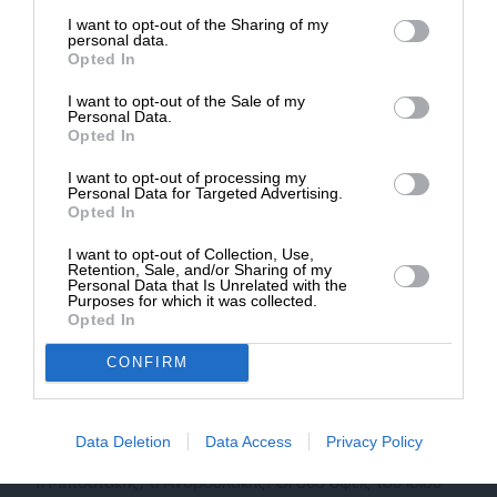
επιβιώσει η Αδέσμευτη
I want to opt-out of the Sharing of my
Δημοσιογραφία του SLpress.gr.
Και η Ντόρα είχε ξεχάσει να δηλώσει ένα εκατ. €. Τυχαίο
personal data.
Opted In
που όλοι τους ξεχνούν αλλά εμάς μας θέλουν συνεπείς;
I want to opt-out of the Sale of my
Απάντηση
9
ΔΩΡΕΑ
Personal Data.
Opted In
* Ελάχιστη συνεισφορά 5€
Νίκος
I want to opt-out of processing my
Personal Data for Targeted Advertising.
14 Μαΐου 2026 08:27
Opted In
“Ερπετό” είναι ζει στα “θολά νερά” της διαπλοκής για να
I want to opt-out of Collection, Use,
Retention, Sale, and/or Sharing of my
πάρει την αρχηγία από το άλλο “ερπετό”. Άλλο Κόμπρα
Personal Data that Is Unrelated with the
άλλο “ερπετό” του βούρκου.
Purposes for which it was collected.
Opted In
Απάντηση
3
CONFIRM
ΝΙΚΟΣ Π.
14 Μαΐου 2026 21:34
Data Deletion
Data Access
Privacy Policy
Τι Μητσοτάκης, τι Ανδρουλάκης! Οι δύο όψεις του ίδιου