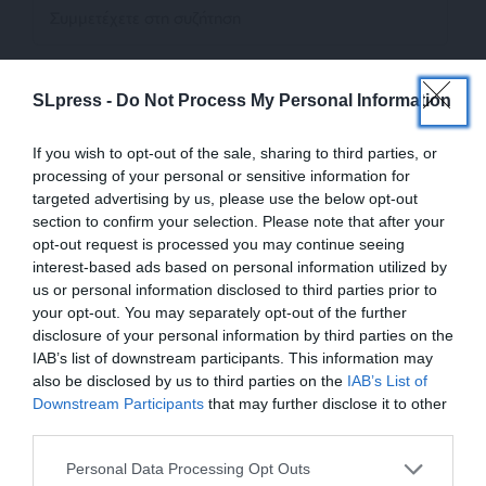
SLpress -
Do Not Process My Personal Information
5
ΣΧΟΛΙΑ
Παλιότερα
If you wish to opt-out of the sale, sharing to third parties, or
processing of your personal or sensitive information for
targeted advertising by us, please use the below opt-out
ΜΗΔΕΝΙΚΗ ΑΝΟΧΗ
section to confirm your selection. Please note that after your
13 Μαΐου 2026 21:22
opt-out request is processed you may continue seeing
interest-based ads based on personal information utilized by
Mα, και ο Τσουκάτος είχε “ξεχάσει” να δηλώσει 1 εκατ.
us or personal information disclosed to third parties prior to
ευρω.
your opt-out. You may separately opt-out of the further
disclosure of your personal information by third parties on the
Όλοι αυτοί οι πολιτικάντηδες ξεχνούν εύκολα.
IAB’s list of downstream participants. This information may
Απάντηση
also be disclosed by us to third parties on the
IAB’s List of
13
ΕΝΙΣΧΥΣΤΕ ΤΟ
Downstream Participants
that may further disclose it to other
third parties.
Δημήτριος
Στηρίξτε με τη χορηγία σας για να
Personal Data Processing Opt Outs
14 Μαΐου 2026 07:18