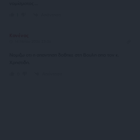
νομίσματος…
Απάντηση
1
Κανένας
14 Μαΐου 2026 23:26
Νομιζω οτι η απαντηση δοθηκε στη Βουλη απο τον κ.
Χρηστιδη.
Απάντηση
0