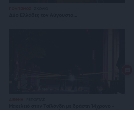
ΠΟΛΙΤΙΣΜΟΣ
ΣΧΟΛΙΟ
Δύο Ελλάδες τον Αύγουστο…
ΔΙΕΘΝΗ
ΡΕΠΟΡΤΑΖ
Μακελειό στην Ταϊλάνδη με δράστη 14χρονο –
Σκότωσε τους παππούδες του, μαθητές και
δασκάλους