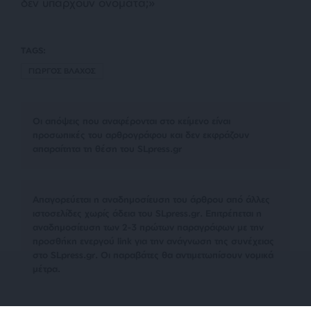
δεν υπάρχουν ονόματα;»
TAGS:
ΓΙΩΡΓΟΣ ΒΛΑΧΟΣ
Οι απόψεις που αναφέρονται στο κείμενο είναι
προσωπικές του αρθρογράφου και δεν εκφράζουν
απαραίτητα τη θέση του SLpress.gr
Απαγορεύεται η αναδημοσίευση του άρθρου από άλλες
ιστοσελίδες χωρίς άδεια του SLpress.gr. Επιτρέπεται η
αναδημοσίευση των 2-3 πρώτων παραγράφων με την
προσθήκη ενεργού link για την ανάγνωση της συνέχειας
στο SLpress.gr. Οι παραβάτες θα αντιμετωπίσουν νομικά
μέτρα.