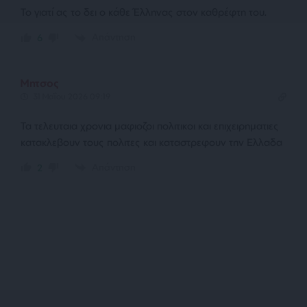
Το γιατί ας το δει ο κάθε Έλληνας στον καθρέφτη του.
Απάντηση
6
Μητσος
31 Μαΐου 2026 09:19
Τα τελευταια χρονια μαφιοζοι πολιτικοι και επιχειρηματιες
κατακλεβουν τους πολιτες και καταστρεφουν την Ελλαδα
Απάντηση
2