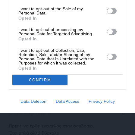
I want to opt-out of the Sale of my
Και χρυσά είναι και καταλαμβάνουν τους ελεύθερους
ΔΩΡΕΑ
Personal Data.
Opted In
χώρους..αίσχος
* Ελάχιστη συνεισφορά 5€
I want to opt-out of processing my
Απάντηση
11
Personal Data for Targeted Advertising.
Opted In
Ηφαιστος
I want to opt-out of Collection, Use,
Retention, Sale, and/or Sharing of my
29 Μαΐου 2026 17:24
Personal Data that Is Unrelated with the
Purposes for which it was collected.
Opted In
Η μαφία σε κάθε προμήθεια, σε κάθε έργο λαμβάνει το
κάτι τις. Για λέγεται και επιτελική.
CONFIRM
Απάντηση
9
Data Deletion
Data Access
Privacy Policy
ΓιαννηςBGD
30 Μαΐου 2026 08:56
Πρέπει να έρθει ένα τέλος στην ασυδοσία.
Έτσι απλά αλλά δύσκολα