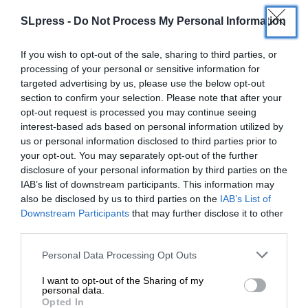
Ακολουθήστε το
SLpress.gr στο Google News
και μείνετε
SLpress -
Do Not Process My Personal Information
ενημερωμένοι
If you wish to opt-out of the sale, sharing to third parties, or
Kαταθέστε το σχολιό σας. Eνημερώνουμε ότι τα
processing of your personal or sensitive information for
υβριστικά σχόλια θα διαγράφονται.
targeted advertising by us, please use the below opt-out
section to confirm your selection. Please note that after your
opt-out request is processed you may continue seeing
interest-based ads based on personal information utilized by
us or personal information disclosed to third parties prior to
your opt-out. You may separately opt-out of the further
disclosure of your personal information by third parties on the
IAB’s list of downstream participants. This information may
also be disclosed by us to third parties on the
IAB’s List of
ΕΝΙΣΧΥΣΤΕ ΤΟ
Downstream Participants
that may further disclose it to other
third parties.
4
ΣΧΟΛΙΑ
Στηρίξτε με τη χορηγία σας για να
Παλιότερα
Personal Data Processing Opt Outs
επιβιώσει η Αδέσμευτη
I want to opt-out of the Sharing of my
Δημοσιογραφία του SLpress.gr.
personal data.
Γ. Γεωργιάδης
Opted In
28 Μαΐου 2026 20:11