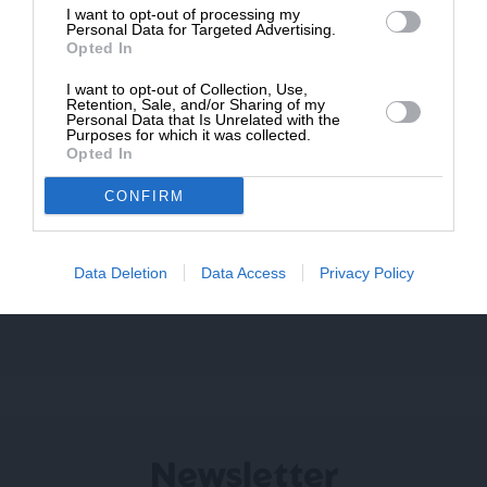
τπαπ
I want to opt-out of processing my
Personal Data for Targeted Advertising.
29 Ιουνίου 2026 16:41
Opted In
Και το ωραίο είναι ότι το Υπουργείο Εσωτερικών, οι
I want to opt-out of Collection, Use,
φορολογούμενοι δηλαδή, πληρώσαμε 400 χιλιάρικα
Retention, Sale, and/or Sharing of my
Personal Data that Is Unrelated with the
πρόστιμο από την ΑΔΑΕ, για να κάνει αυτή το κομματικό
Purposes for which it was collected.
Opted In
έργο της. Και κερατάδες και δαρμένοι… Με τις υγείες
μας….
CONFIRM
Απάντηση
3
Data Deletion
Data Access
Privacy Policy
Newsletter