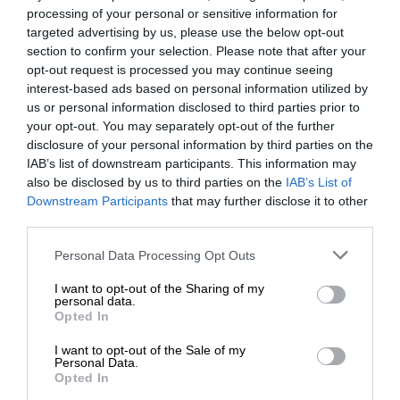
processing of your personal or sensitive information for
Αλέξανδρος
targeted advertising by us, please use the below opt-out
26 Ιουνίου 2026 09:14
section to confirm your selection. Please note that after your
opt-out request is processed you may continue seeing
Σιγά να μασάει η Μισέλ μια καταδίκη με αναστολή.αυτο
interest-based ads based on personal information utilized by
που θα την τσούξει είναι αν ολοι οι θιγμένοι σε ζητήσουν
us or personal information disclosed to third parties prior to
αποζημειωση για ηθική βλάβη.
your opt-out. You may separately opt-out of the further
disclosure of your personal information by third parties on the
Απάντηση
15
IAB’s list of downstream participants. This information may
also be disclosed by us to third parties on the
IAB’s List of
ΕΝΙΣΧΥΣΤΕ ΤΟ
Downstream Participants
that may further disclose it to other
Stratus
third parties.
26 Ιουνίου 2026 16:47
Στηρίξτε με τη χορηγία σας για να
Personal Data Processing Opt Outs
επιβιώσει η Αδέσμευτη
όταν ο κουφός Εθν@ρχης εκστόμισε την φράση “τους
I want to opt-out of the Sharing of my
Δημοσιογραφία του SLpress.gr.
πρωθυπουργούς, δεν του πάμε φυλακή, τους πάμε σπίτι
personal data.
τους” τι περιμένετε
Opted In
Απάντηση
12
I want to opt-out of the Sale of my
ΔΩΡΕΑ
Personal Data.
Opted In
* Ελάχιστη συνεισφορά 5€