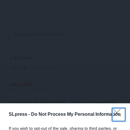
4
ΣΧΟΛΙΑ
Παλιότερα
Λαερτιάδης
26 Ιουνίου 2026 03:30
Για τα εμαιλ της Άννας-Μισέλ… “βράχος” η Δικαιοσύνη.
Για τα Τέμπη… κινούμενη άμμος.
SLpress -
Do Not Process My Personal Information
Απάντηση
12
If you wish to opt-out of the sale, sharing to third parties, or