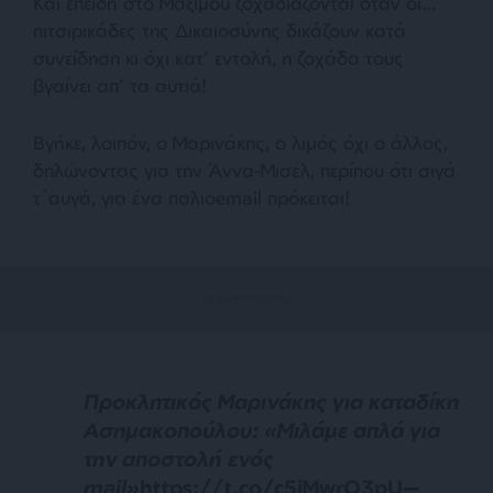
Και επειδή στο Μαξίμου ζοχαδιάζονται όταν οι…
πιτσιρικάδες της Δικαιοσύνης δικάζουν κατά
συνείδηση κι όχι κατ’ εντολή, η ζοχάδα τους
βγαίνει απ’ τα αυτιά!
Βγήκε, λοιπόν, ο Μαρινάκης, ο λιμός όχι ο άλλος,
δηλώνοντας για την Άννα-Μισέλ, περίπου ότι σιγά
τ΄αυγά, για ένα παλιοemail πρόκειται!
Προκλητικός Μαρινάκης για καταδίκη
Ασημακοπούλου: «Μιλάμε απλά για
την αποστολή ενός
mail»
https://t.co/c5iMwrO3pU
—