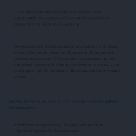
Οι απόψεις που αναφέρονται στο κείμενο είναι
προσωπικές του αρθρογράφου και δεν εκφράζουν
απαραίτητα τη θέση του SLpress.gr
Απαγορεύεται η αναδημοσίευση του άρθρου από άλλες
ιστοσελίδες χωρίς άδεια του SLpress.gr. Επιτρέπεται η
αναδημοσίευση των 2-3 πρώτων παραγράφων με την
προσθήκη ενεργού link για την ανάγνωση της συνέχειας
στο SLpress.gr. Οι παραβάτες θα αντιμετωπίσουν νομικά
μέτρα.
Ακολουθήστε το
SLpress.gr στο Google News
και μείνετε
ενημερωμένοι
Kαταθέστε το σχολιό σας. Eνημερώνουμε ότι τα
υβριστικά σχόλια θα διαγράφονται.