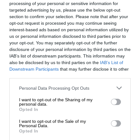
Newsletter
processing of your personal or sensitive information for
targeted advertising by us, please use the below opt-out
Κάντε εγγραφή στο ενημερωτικό δελτίου του
section to confirm your selection. Please note that after your
SLpress.gr για να λαμβάνετε τα σημαντικότερα
opt-out request is processed you may continue seeing
θέματα στο email σας
interest-based ads based on personal information utilized by
us or personal information disclosed to third parties prior to
your opt-out. You may separately opt-out of the further
disclosure of your personal information by third parties on the
IAB’s list of downstream participants. This information may
also be disclosed by us to third parties on the
IAB’s List of
ΕΝΙΣΧΥΣΤΕ ΤΟ
Downstream Participants
that may further disclose it to other
third parties.
Ναι, επιθυμώ να λαμβάνω το ενημερωτικό δελτίο μέσω e-mail από το
SLpress.gr
Στηρίξτε με τη χορηγία σας για να
Personal Data Processing Opt Outs
επιβιώσει η Αδέσμευτη
I want to opt-out of the Sharing of my
Δημοσιογραφία του SLpress.gr.
personal data.
Opted In
I want to opt-out of the Sale of my
ΔΩΡΕΑ
Personal Data.
Opted In
SUPPORT SL.PRESS
* Ελάχιστη συνεισφορά 5€