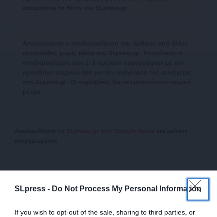
απαραίτητα τη θέση του SLpress.gr
Απαγορεύεται η αναδημοσίευση του άρθρου από άλλες
ιστοσελίδες χωρίς άδεια του SLpress.gr. Επιτρέπεται η
αναδημοσίευση των 2-3 πρώτων παραγράφων με την
προσθήκη ενεργού link για την ανάγνωση της συνέχειας
στο SLpress.gr. Οι παραβάτες θα αντιμετωπίσουν νομικά
μέτρα.
Ακολουθήστε το
SLpress.gr στο Google News
και μείνετε
ενημερωμένοι
SLpress -
Do Not Process My Personal Information
If you wish to opt-out of the sale, sharing to third parties, or