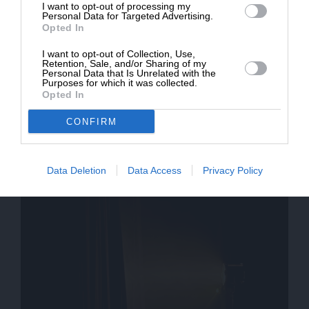
Ενισχύστε την Aδέσμευτη και Aνεξάρτητη
I want to opt-out of processing my
Personal Data for Targeted Advertising.
Δημοσιογραφία
Opted In
I want to opt-out of Collection, Use,
Retention, Sale, and/or Sharing of my
ΕΝΙΣΧΥΣΤΕ ΤΟ SL.PRESS
Personal Data that Is Unrelated with the
Purposes for which it was collected.
Opted In
CONFIRM
Σχετικά Άρθρα
Data Deletion
Data Access
Privacy Policy