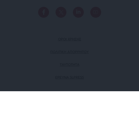
ΟΡΟΙ ΧΡΗΣΗΣ
ΠΟΛΙΤΙΚΗ ΑΠΟΡΡΗΤΟΥ
TAYTOTHTA
ΕΡΕΥΝΑ SLPRESS
ΜΕΛΟΣ ΤΟΥ
Πιστοποίηση Επιχείρησης
Ηλεκτρονικού Τύπου
Αριθμός Πιστοποίησης: 242218
© SLPress 2026. Σχεδιασμός & Υλοποίηση
BTW