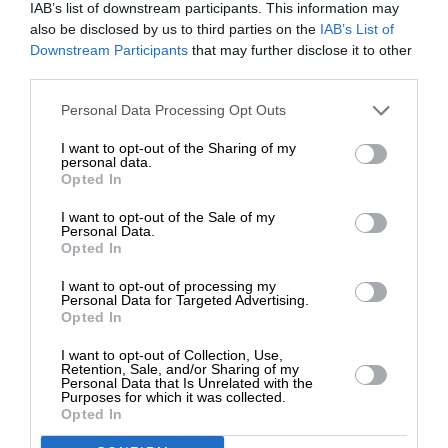
IAB’s list of downstream participants. This information may
also be disclosed by us to third parties on the
IAB’s List of
ΕΝΙΣΧΥΣΤΕ ΤΟ
Downstream Participants
that may further disclose it to other
third parties.
Ναι, επιθυμώ να λαμβάνω το ενημερωτικό δελτίο μέσω e-mail από το
SLpress.gr
Στηρίξτε με τη χορηγία σας για να
Personal Data Processing Opt Outs
επιβιώσει η Αδέσμευτη
I want to opt-out of the Sharing of my
Δημοσιογραφία του SLpress.gr.
personal data.
Opted In
I want to opt-out of the Sale of my
ΔΩΡΕΑ
Personal Data.
Opted In
SUPPORT SL.PRESS
* Ελάχιστη συνεισφορά 5€
Ενισχύστε την Aδέσμευτη και Aνεξάρτητη
I want to opt-out of processing my
Personal Data for Targeted Advertising.
Δημοσιογραφία
Opted In
I want to opt-out of Collection, Use,
ΕΝΙΣΧΥΣΤΕ ΤΟ SL.PRESS
Retention, Sale, and/or Sharing of my
Personal Data that Is Unrelated with the
Purposes for which it was collected.
Opted In