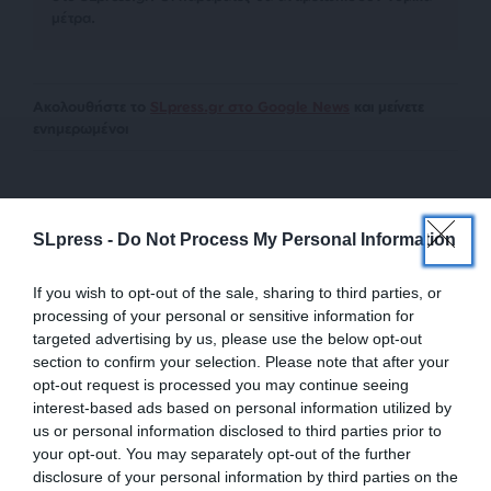
μέτρα.
Ακολουθήστε το
SLpress.gr στο Google News
και μείνετε
ενημερωμένοι
SLpress -
Do Not Process My Personal Information
If you wish to opt-out of the sale, sharing to third parties, or
Newsletter
processing of your personal or sensitive information for
targeted advertising by us, please use the below opt-out
Κάντε εγγραφή στο ενημερωτικό δελτίου του
section to confirm your selection. Please note that after your
SLpress.gr για να λαμβάνετε τα σημαντικότερα
opt-out request is processed you may continue seeing
θέματα στο email σας
interest-based ads based on personal information utilized by
us or personal information disclosed to third parties prior to
your opt-out. You may separately opt-out of the further
disclosure of your personal information by third parties on the