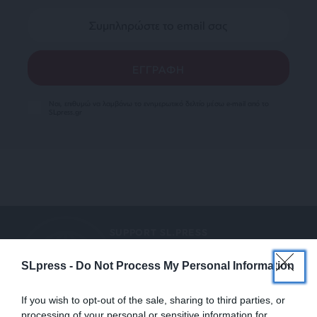
Ναι, επιθυμώ να λαμβάνω το ενημερωτικό δελτίο μέσω e-mail από το
SLpress.gr
SUPPORT SL.PRESS
Ενισχύστε την Aδέσμευτη και Aνεξάρτητη
SLpress -
Do Not Process My Personal Information
Δημοσιογραφία
If you wish to opt-out of the sale, sharing to third parties, or
ΕΝΙΣΧΥΣΤΕ ΤΟ SL.PRESS
processing of your personal or sensitive information for