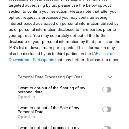
targeted advertising by us, please use the below opt-out
section to confirm your selection. Please note that after your
opt-out request is processed you may continue seeing
interest-based ads based on personal information utilized by
us or personal information disclosed to third parties prior to
your opt-out. You may separately opt-out of the further
Σχετικά Άρθρα
disclosure of your personal information by third parties on the
IAB’s list of downstream participants. This information may
also be disclosed by us to third parties on the
IAB’s List of
ΕΝΙΣΧΥΣΤΕ ΤΟ
Downstream Participants
that may further disclose it to other
third parties.
Στηρίξτε με τη χορηγία σας για να
Personal Data Processing Opt Outs
επιβιώσει η Αδέσμευτη
I want to opt-out of the Sharing of my
Δημοσιογραφία του SLpress.gr.
personal data.
Opted In
I want to opt-out of the Sale of my
ΔΩΡΕΑ
Personal Data.
Opted In
ΔΙΕΘΝΗ
ΡΕΠΟΡΤΑΖ
* Ελάχιστη συνεισφορά 5€
Συρία και Ρωσία συμφώνησαν για τη νέα μορφή
I want to opt-out of processing my