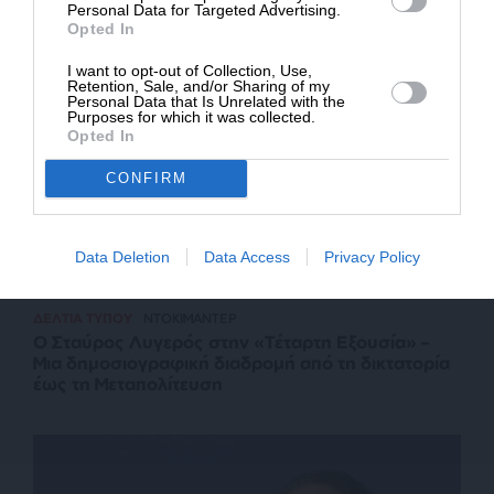
της ρωσικής παρουσίας στις συριακές ακτές
Personal Data for Targeted Advertising.
Opted In
I want to opt-out of Collection, Use,
Retention, Sale, and/or Sharing of my
Personal Data that Is Unrelated with the
Purposes for which it was collected.
Opted In
CONFIRM
Data Deletion
Data Access
Privacy Policy
ΔΕΛΤΙΑ ΤΥΠΟΥ
ΝΤΟΚΙΜΑΝΤΕΡ
Ο Σταύρος Λυγερός στην «Τέταρτη Εξουσία» –
Μια δημοσιογραφική διαδρομή από τη δικτατορία
έως τη Μεταπολίτευση