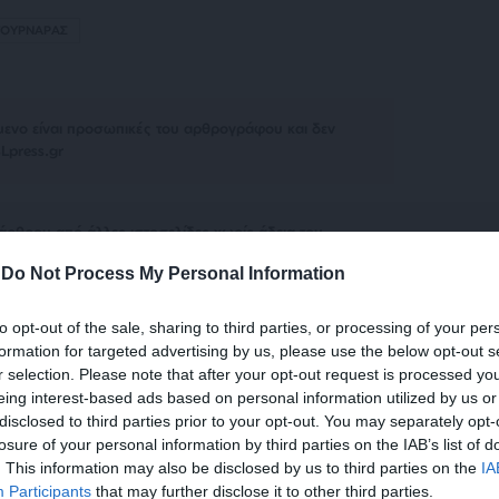
ΤΟΥΡΝΑΡΑΣ
μενο είναι προσωπικές του αρθρογράφου και δεν
Lpress.gr
άρθρου από άλλες ιστοσελίδες χωρίς άδεια του
σίευση των 2-3 πρώτων παραγράφων με την προσθήκη
-
Do Not Process My Personal Information
υνέχειας στο SLpress.gr. Οι παραβάτες θα
to opt-out of the sale, sharing to third parties, or processing of your per
formation for targeted advertising by us, please use the below opt-out s
r selection. Please note that after your opt-out request is processed y
le News
και μείνετε ενημερωμένοι
eing interest-based ads based on personal information utilized by us or
disclosed to third parties prior to your opt-out. You may separately opt-
losure of your personal information by third parties on the IAB’s list of
. This information may also be disclosed by us to third parties on the
IA
Participants
that may further disclose it to other third parties.