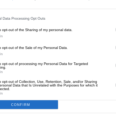
ΕΝΙΣΧΥΣΤΕ ΤΟ
ewsletter
l Data Processing Opt Outs
Στηρίξτε με τη χορηγία σας για να επιβιώσει
ό δελτίου του SLpress.gr για να λαμβάνετε τα
η Αδέσμευτη Δημοσιογραφία του
o opt-out of the Sharing of my personal data.
ερα θέματα στο email σας
SLpress.gr.
In
o opt-out of the Sale of my Personal Data.
ΔΩΡΕΑ
In
* Ελάχιστη συνεισφορά 5€
ελτίο μέσω e-mail από το SLpress.gr
to opt-out of processing my Personal Data for Targeted
ing.
In
o opt-out of Collection, Use, Retention, Sale, and/or Sharing
ersonal Data that Is Unrelated with the Purposes for which it
lected.
In
CONFIRM
SUPPORT SL.PRESS
Ενισχύστε την Aδέσμευτη και