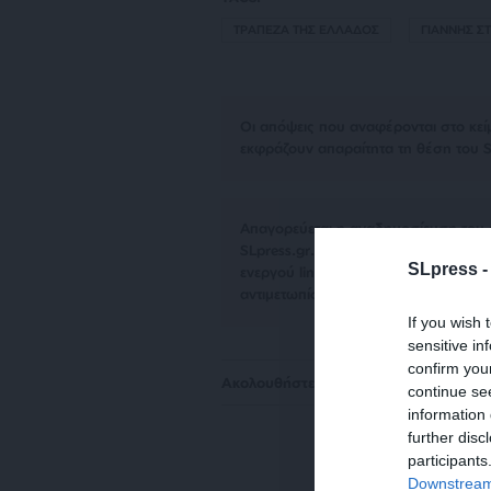
ΤΡΑΠΕΖΑ ΤΗΣ ΕΛΛΑΔΟΣ
ΓΙΑΝΝΗΣ Σ
Οι απόψεις που αναφέρονται στο κεί
εκφράζουν απαραίτητα τη θέση του S
Απαγορεύεται η αναδημοσίευση του 
SLpress.gr. Επιτρέπεται η αναδημο
SLpress 
ενεργού link για την ανάγνωση της σ
αντιμετωπίσουν νομικά μέτρα.
If you wish 
sensitive in
confirm you
Ακολουθήστε το
SLpress.gr στο Goog
continue se
information 
further disc
participants
Downstream 