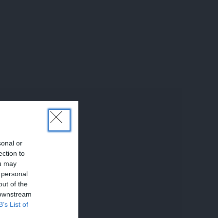
sonal or
ection to
ou may
 personal
out of the
 downstream
B’s List of