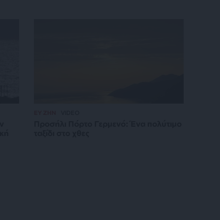
ΕΥ ΖΗΝ
VIDEO
ν
Προσήλι Πόρτο Γερμενό: Ένα πολύτιμο
ική
ταξίδι στο χθες