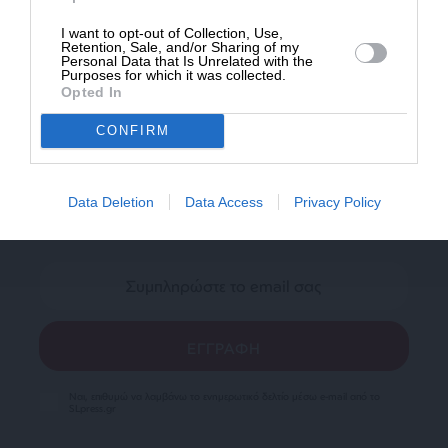
I want to opt-out of Collection, Use,
Retention, Sale, and/or Sharing of my
Personal Data that Is Unrelated with the
Purposes for which it was collected.
Opted In
CONFIRM
Newsletter
Κάντε εγγραφή στο ενημερωτικό δελτίου του
Data Deletion
Data Access
Privacy Policy
SLpress.gr για να λαμβάνετε τα σημαντικότερα
θέματα στο email σας
Ναι, επιθυμώ να λαμβάνω το ενημερωτικό δελτίο μέσω e-mail από το
SLpress.gr