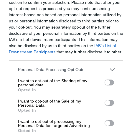
section to confirm your selection. Please note that after your
TAGS:
opt-out request is processed you may continue seeing
ΧΑΜΕΝΕΪ
ΙΡΑΝ
ΗΓΕΣΙΑ
interest-based ads based on personal information utilized by
us or personal information disclosed to third parties prior to
your opt-out. You may separately opt-out of the further
disclosure of your personal information by third parties on the
Οι απόψεις που αναφέρονται στο κείμενο είναι
IAB’s list of downstream participants. This information may
προσωπικές του αρθρογράφου και δεν εκφράζουν
also be disclosed by us to third parties on the
IAB’s List of
απαραίτητα τη θέση του SLpress.gr
ΕΝΙΣΧΥΣΤΕ ΤΟ
Downstream Participants
that may further disclose it to other
third parties.
Στηρίξτε με τη χορηγία σας για να
Personal Data Processing Opt Outs
Απαγορεύεται η αναδημοσίευση του άρθρου από άλλες
επιβιώσει η Αδέσμευτη
ιστοσελίδες χωρίς άδεια του SLpress.gr. Επιτρέπεται η
I want to opt-out of the Sharing of my
Δημοσιογραφία του SLpress.gr.
αναδημοσίευση των 2-3 πρώτων παραγράφων με την
personal data.
προσθήκη ενεργού link για την ανάγνωση της συνέχειας
Opted In
στο SLpress.gr. Οι παραβάτες θα αντιμετωπίσουν νομικά
μέτρα.
I want to opt-out of the Sale of my
ΔΩΡΕΑ
Personal Data.
Opted In
* Ελάχιστη συνεισφορά 5€
I want to opt-out of processing my
Ακολουθήστε το
SLpress.gr στο Google News
και μείνετε
Personal Data for Targeted Advertising.
ενημερωμένοι
Opted In