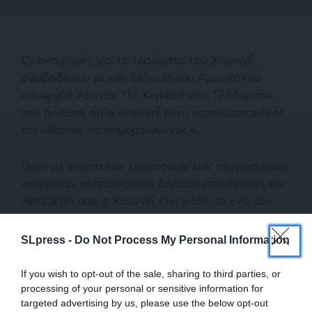
Οι αναφορές για τα τραύματα του Χαμενεΐ
συμβαδίζουν με την δήλωση του Αμερικανού
υπουργού Άμυνας Πιτ Χεγκσεθ στις 13 Μαρτίου,
που δήλωσε ότι ο Χαμενεΐ είναι «τραυματισμένος
και πιθανώς παραμορφωμένος».
Πηγή με γνώση των εκτιμήσεων των αμερικανικών
υπηρεσιών πληροφοριών δήλωσε στο Reuters ότι
πιστεύεται πως ο Χαμενεΐ έχει χάσει το ένα του
πόδι. Η CIA αρνήθηκε να κάνει κάποιο σχόλιο για
την κατάσταση της υγείας του Χαμενεΐ. Ούτε το
SLpress -
Do Not Process My Personal Information
γραφείο του Ισραηλινού πρωθυπουργού απάντησε
σε σχετικές ερωτήσεις του Reuters.
If you wish to opt-out of the sale, sharing to third parties, or
processing of your personal or sensitive information for
targeted advertising by us, please use the below opt-out