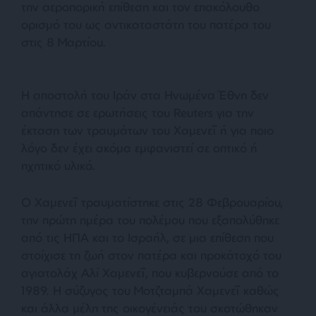
την αεροπορική επίθεση και τον επακόλουθο
ορισμό του ως αντικαταστάτη του πατέρα του
στις 8 Μαρτίου.
Η αποστολή του Ιράν στα Ηνωμένα Έθνη δεν
απάντησε σε ερωτήσεις του Reuters για την
έκταση των τραυμάτων του Χαμενεΐ ή για ποιο
λόγο δεν έχει ακόμα εμφανιστεί σε οπτικό ή
ηχητικό υλικό.
Ο Χαμενεΐ τραυματίστηκε στις 28 Φεβρουαρίου,
την πρώτη ημέρα του πολέμου που εξαπολύθηκε
από τις ΗΠΑ και το Ισραήλ, σε μια επίθεση που
στοίχισε τη ζωή στον πατέρα και προκάτοχό του
αγιατολάχ Αλί Χαμενεΐ, που κυβερνούσε από το
1989. Η σύζυγος του Μοτζταμπά Χαμενεΐ καθώς
και άλλα μέλη της οικογένειάς του σκοτώθηκαν