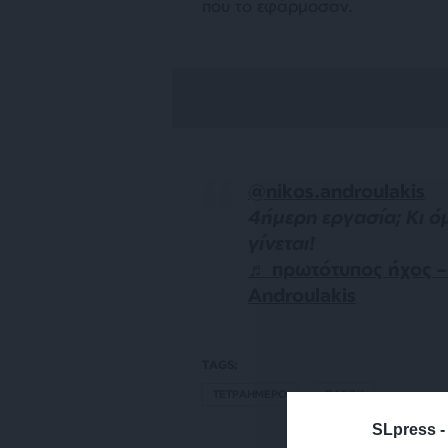
που το εφάρμοσαν.
@nikos.androulakis
4ήμερη εργασία; Κι 
γίνεται!
♬ πρωτότυπος ήχος –
Androulakis
TAGS:
ΤΕΤΡΑΗΜΕΡΟ
ΠΑΣΟΚ
SLpress 