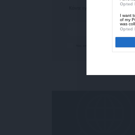
Opted 
Κάντε εγγραφή στο ενημερωτικ
σημαντικότ
I want t
of my P
was col
Opted 
Ναι, επιθυμώ να λαμβάνω το ενημερωτικό δ