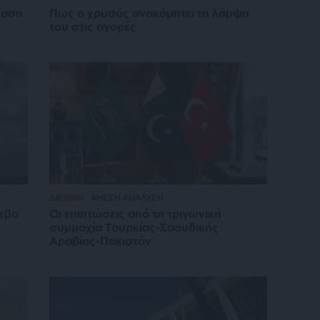
ίαση
Πως ο χρυσός ανακάμπτει τη λάμψη
του στις αγορές
ΔΙΕΘΝΗ
ΑΜΕΣΗ ΑΝΑΛΥΣΗ
ίεβο
Οι επιπτώσεις από τη τριγωνική
συμμαχία Τουρκίας-Σαουδικής
Αραβίας-Πακιστάν