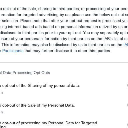
to opt-out of the sale, sharing to third parties, or processing of your per
μενο είναι προσωπικές του αρθρογράφου και δεν
formation for targeted advertising by us, please use the below opt-out s
Lpress.gr
r selection. Please note that after your opt-out request is processed y
eing interest-based ads based on personal information utilized by us or
disclosed to third parties prior to your opt-out. You may separately opt-
άρθρου από άλλες ιστοσελίδες χωρίς άδεια του
losure of your personal information by third parties on the IAB’s list of
σίευση των 2-3 πρώτων παραγράφων με την προσθήκη
. This information may also be disclosed by us to third parties on the
IA
υνέχειας στο SLpress.gr. Οι παραβάτες θα
Participants
that may further disclose it to other third parties.
ΕΝΙΣΧΥΣΤΕ ΤΟ
l Data Processing Opt Outs
Στηρίξτε με τη χορηγία σας για να επιβιώσει
le News
και μείνετε ενημερωμένοι
η Αδέσμευτη Δημοσιογραφία του
o opt-out of the Sharing of my personal data.
SLpress.gr.
In
o opt-out of the Sale of my Personal Data.
ΔΩΡΕΑ
In
* Ελάχιστη συνεισφορά 5€
ewsletter
to opt-out of processing my Personal Data for Targeted
ing.