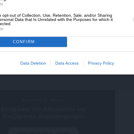
In
ό δελτίου του SLpress.gr για να λαμβάνετε τα
ερα θέματα στο email σας
o opt-out of Collection, Use, Retention, Sale, and/or Sharing
ersonal Data that Is Unrelated with the Purposes for which it
lected.
In
CONFIRM
ελτίο μέσω e-mail από το SLpress.gr
Data Deletion
Data Access
Privacy Policy
SUPPORT SL.PRESS
Ενισχύστε την Aδέσμευτη και
Aνεξάρτητη Δημοσιογραφία
ΕΝΙΣΧΥΣΤΕ ΤΟ SL.PRESS