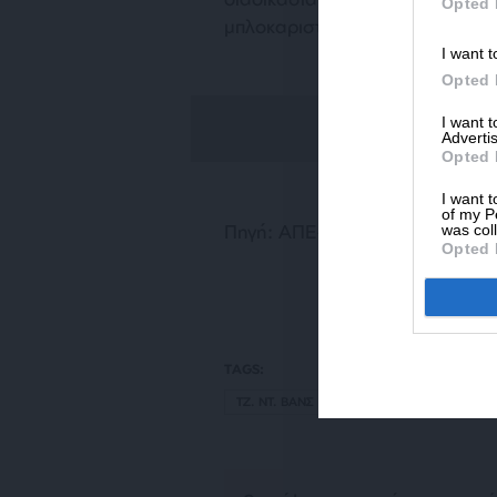
Opted 
μπλοκαριστεί».
I want t
Opted 
I want 
Advertis
Opted 
I want t
of my P
Πηγή: ΑΠΕ-ΜΠΕ
was col
Opted 
TAGS:
ΤΖ. ΝΤ. ΒΑΝΣ
ΗΠΑ
ΠΟΥΤΙΝ