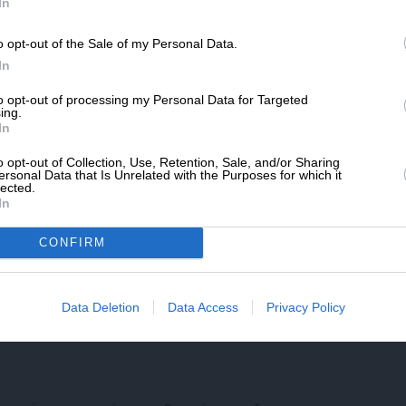
SLpress.gr.
In
o opt-out of the Sale of my Personal Data.
ΔΩΡΕΑ
In
* Ελάχιστη συνεισφορά 5€
to opt-out of processing my Personal Data for Targeted
ing.
In
o opt-out of Collection, Use, Retention, Sale, and/or Sharing
ersonal Data that Is Unrelated with the Purposes for which it
lected.
In
CONFIRM
Data Deletion
Data Access
Privacy Policy