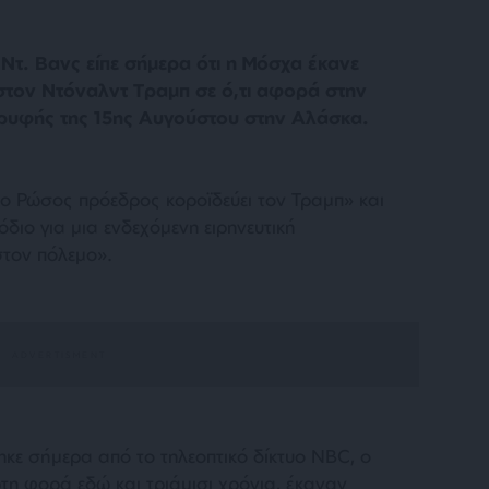
Ντ. Βανς είπε σήμερα ότι η Μόσχα έκανε
τον Ντόναλντ Τραμπ σε ό,τι αφορά στην
ορυφής της 15ης Αυγούστου στην Αλάσκα.
«ο Ρώσος πρόεδρος κοροϊδεύει τον Τραμπ» και
όδιο για μια ενδεχόμενη ειρηνευτική
στον πόλεμο».
ηκε σήμερα από το τηλεοπτικό δίκτυο NBC, ο
ρώτη φορά εδώ και τριάμισι χρόνια, έκαναν