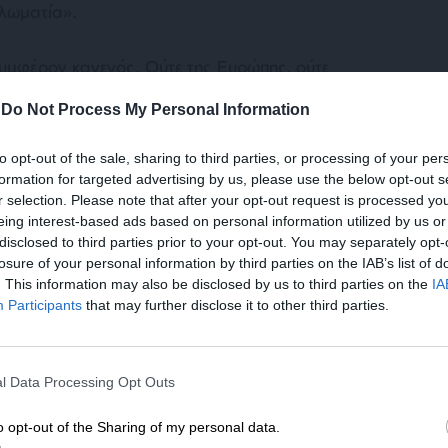
πλωματία».
συμφέρον κανενός. Ούτε της Ευρώπης, ούτε
τε η Ρωσία ή η Ουκρανία έχουν συμφέρον να
-
Do Not Process My Personal Information
to opt-out of the sale, sharing to third parties, or processing of your per
formation for targeted advertising by us, please use the below opt-out s
ειες του Τραμπ το τελευταίο διάστημα, οι
r selection. Please note that after your opt-out request is processed y
βου μοιάζουν ασυμβίβαστες. Σήμερα, ο
eing interest-based ads based on personal information utilized by us or
ς Σεργκέι Λαβρόφ κατηγόρησε τις δυτικές
disclosed to third parties prior to your opt-out. You may separately opt-
losure of your personal information by third parties on the IAB’s list of
ίσουν τις συνομιλίες, διαβεβαιώνοντας ότι ο
. This information may also be disclosed by us to third parties on the
IA
αι τον πρόεδρο Τραμπ επειδή υπερασπίζεται τα
Participants
that may further disclose it to other third parties.
α».
ΕΝΙΣΧΥΣΤΕ ΤΟ
της Καλιφόρνιας Άνταμ Σιφ χαρακτήρισε
l Data Processing Opt Outs
ώσο υπουργό, λέγοντας ότι οι Ρώσοι
Στηρίξτε με τη χορηγία σας για να επιβιώσει
 ΗΠΑ. Όταν ρωτήθηκε για την ειρηνευτική
η Αδέσμευτη Δημοσιογραφία του
o opt-out of the Sharing of my personal data.
ς στο NBC, ο Σιφ είπε ότι «έχει