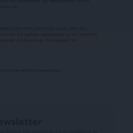
μενο είναι προσωπικές του αρθρογράφου και δεν
Lpress.gr
άρθρου από άλλες ιστοσελίδες χωρίς άδεια του
σίευση των 2-3 πρώτων παραγράφων με την προσθήκη
υνέχειας στο SLpress.gr. Οι παραβάτες θα
le News
και μείνετε ενημερωμένοι
ewsletter
ό δελτίου του SLpress.gr για να λαμβάνετε τα