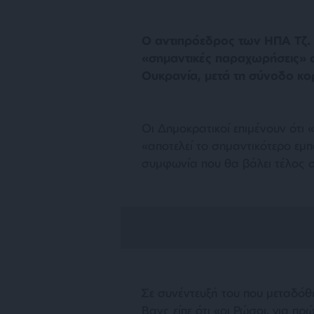
Ο αντιπρόεδρος των ΗΠΑ Τζ. 
«σημαντικές παραχωρήσεις» σ
Ουκρανία, μετά τη σύνοδο κ
Οι Δημοκρατικοί επιμένουν ότι 
«αποτελεί το σημαντικότερο εμπ
συμφωνία που θα βάλει τέλος 
Σε συνέντευξή του που μεταδόθ
Βανς είπε ότι «οι Ρώσοι, για π