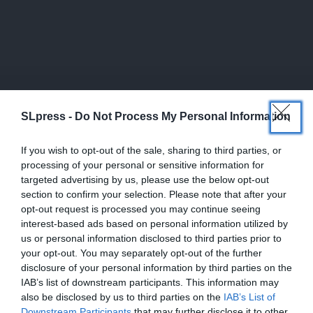
Newsletter
SLpress -
Do Not Process My Personal Information
Κάντε εγγραφή στο ενημερωτικό δελτίου του
SLpress.gr για να λαμβάνετε τα σημαντικότερα
θέματα στο email σας
If you wish to opt-out of the sale, sharing to third parties, or
processing of your personal or sensitive information for
targeted advertising by us, please use the below opt-out
section to confirm your selection. Please note that after your
opt-out request is processed you may continue seeing
interest-based ads based on personal information utilized by
us or personal information disclosed to third parties prior to
your opt-out. You may separately opt-out of the further
Ναι, επιθυμώ να λαμβάνω το ενημερωτικό δελτίο μέσω e-mail από το
disclosure of your personal information by third parties on the
SLpress.gr
IAB’s list of downstream participants. This information may
also be disclosed by us to third parties on the
IAB’s List of
Downstream Participants
that may further disclose it to other