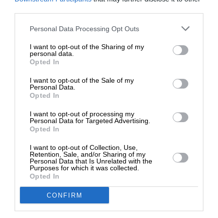
ΕΝΙΣΧΥΣΤΕ ΤΟ
third parties.
Στηρίξτε με τη χορηγία σας για να
Personal Data Processing Opt Outs
επιβιώσει η Αδέσμευτη
I want to opt-out of the Sharing of my
Δημοσιογραφία του SLpress.gr.
personal data.
SUPPORT SL.PRESS
Opted In
Ενισχύστε την Aδέσμευτη και Aνεξάρτητη
Δημοσιογραφία
I want to opt-out of the Sale of my
ΔΩΡΕΑ
Personal Data.
Opted In
* Ελάχιστη συνεισφορά 5€
ΕΝΙΣΧΥΣΤΕ ΤΟ SL.PRESS
I want to opt-out of processing my
Personal Data for Targeted Advertising.
Opted In
I want to opt-out of Collection, Use,
Retention, Sale, and/or Sharing of my
Personal Data that Is Unrelated with the
Purposes for which it was collected.
Opted In
Σχετικά Άρθρα
CONFIRM