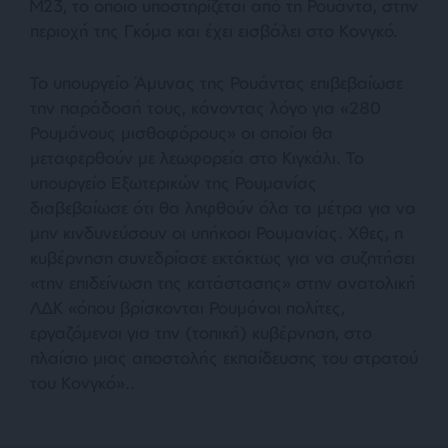
Μ23, το οποίο υποστηρίζεται από τη Ρουάντα, στην
περιοχή της Γκόμα και έχει εισβάλει στο Κονγκό.
Το υπουργείο Άμυνας της Ρουάντας επιβεβαίωσε
την παράδοσή τους, κάνοντας λόγο για «280
Ρουμάνους μισθοφόρους» οι οποίοι θα
μεταφερθούν με λεωφορεία στο Κιγκάλι. Το
υπουργείο Εξωτερικών της Ρουμανίας
διαβεβαίωσε ότι θα ληφθούν όλα τα μέτρα για να
μην κινδυνεύσουν οι υπήκοοι Ρουμανίας. Χθες, η
κυβέρνηση συνεδρίασε εκτάκτως για να συζητήσει
«την επιδείνωση της κατάστασης» στην ανατολική
ΛΔΚ «όπου βρίσκονται Ρουμάνοι πολίτες,
εργαζόμενοι για την (τοπική) κυβέρνηση, στο
πλαίσιο μιας αποστολής εκπαίδευσης του στρατού
του Κονγκό»..