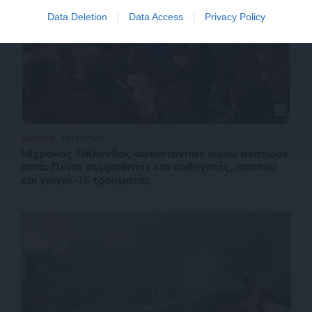
Data Deletion
Data Access
Privacy Policy
ΔΙΕΘΝΗ
ΡΕΠΟΡΤΑΖ
14χρονος Ταϊλανδός αυτοκτόνησε αφού σκότωσε
επτά: Πέντε συμμαθητές και καθηγητές, παππού
και γιαγιά -15 τραυματίες