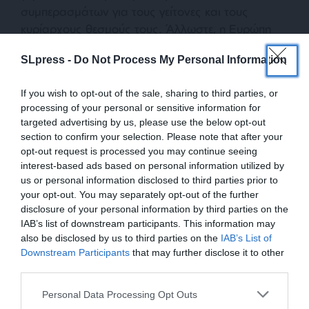
συμπερασμάτων για τους γείτονες και τους
κυρίαρχους θεσμούς τους. Άλλωστε, η Ευρώπη
χρειάζεται λιγότερα αντανακλαστικά από το
SLpress -
Do Not Process My Personal Information
παρελθόν και περισσότερη εμπιστοσύνη στα
γεγονότα, τους θεσμούς και τις σχέσεις καλής
If you wish to opt-out of the sale, sharing to third parties, or
γειτονίας.
processing of your personal or sensitive information for
targeted advertising by us, please use the below opt-out
Με τις καλύτερες ευχές μου, φίλε μου».
section to confirm your selection. Please note that after your
opt-out request is processed you may continue seeing
interest-based ads based on personal information utilized by
us or personal information disclosed to third parties prior to
Απάντηση Τσίπρα στον Ράμα
your opt-out. You may separately opt-out of the further
«Αγαπητέ μου φίλε Έντι,
disclosure of your personal information by third parties on the
IAB’s list of downstream participants. This information may
also be disclosed by us to third parties on the
IAB’s List of
»Ελπίζω και εγώ να είσαι καλά.
ΕΝΙΣΧΥΣΤΕ ΤΟ
Downstream Participants
that may further disclose it to other
third parties.
»Οφείλω να ομολογήσω ότι μου προκαλεί και
Στηρίξτε με τη χορηγία σας για να
εμένα έκπληξη το γεγονός ότι έσπευσες να
Personal Data Processing Opt Outs
επιβιώσει η Αδέσμευτη