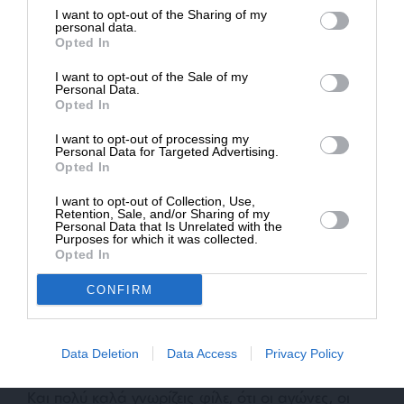
απαντήσεις με αιχμές περί εθνικιστικής ρητορικής
I want to opt-out of the Sharing of my
Δημοσιογραφία του SLpress.gr.
στην ανακοίνωση της Ελληνικής Αριστερής
personal data.
Opted In
Συμπαράταξης (ΕΛ.Α.Σ) για την βία που ασκήθηκε
σε Έλληνα πολίτη και μέλος της Ελληνικής
I want to opt-out of the Sale of my
ΔΩΡΕΑ
Personal Data.
Εθνικής Μειονότητας, που συνοδεύτηκε από την
Opted In
υπενθύμιση για την ανάγκη συμμόρφωσης με το
* Ελάχιστη συνεισφορά 5€
ευρωπαϊκό κεκτημένο.
I want to opt-out of processing my
Personal Data for Targeted Advertising.
Opted In
I want to opt-out of Collection, Use,
Retention, Sale, and/or Sharing of my
Personal Data that Is Unrelated with the
Purposes for which it was collected.
Opted In
CONFIRM
»Κατανοώ τον εκνευρισμό της στιγμής και για
αυτό δεν προσβάλλομαι, ωστόσο καλό είναι να
θυμάσαι ότι η στάση του καθενός μας απέναντι
Data Deletion
Data Access
Privacy Policy
στον εθνικισμό αποδεικνύεται από τις πράξεις του.
Και πολύ καλά γνωρίζεις φίλε, ότι οι αγώνες, οι