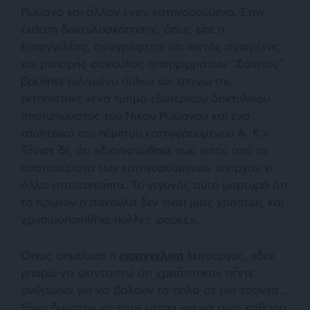
Ρωμανό και άλλον έναν κατηγορούμενο. Στην
έκθεση δακτυλοσκόπησης, όπως είπε η
Εισαγγελέας, αναγράφεται ότι «εντός σχισμένης
και ρυπαρής σακούλας απορριμμάτων “Σάνιτας”
βρέθηκε τυλιγμένο όπλο» και επάνω της
εντοπίστηκε «ένα τμήμα εξωτερικού δακτυλικού
αποτυπώματος του Νίκου Ρωμανού και ένα
εσωτερικό του πέμπτου κατηγορουμένου Α. Κ.».
Τόνισε δε, ότι «διαπιστώθηκε πως εκτός από τα
αποτυπώματα των κατηγορούμενων υπήρχαν κι
άλλα αταυτοποίητα. Το γεγονός αυτό μαρτυρά ότι
το πρώτον η σακούλα δεν είναι μιας χρήσεως και
χρησιμοποιήθηκε πολλές φορές».
Όπως σημείωσε η
εισαγγελική
λειτουργός, «δεν
μπορώ να φανταστώ ότι χρειάστηκαν πέντε
άνθρωποι για να βάλουν τα όπλα σε μια τσάντα…
Είναι δυνατόν να πήρε μέτρα για να είναι καθαρό