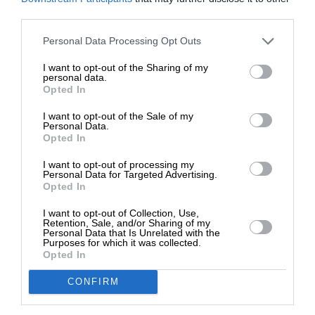
ΕΝΙΣΧΥΣΤΕ ΤΟ
από τις δύο ορφανές τηλεφωνικές γραμμές που
third parties.
βρέθηκαν στην κατοχή του Ξυμητήρη».
Στηρίξτε με τη χορηγία σας για να
Personal Data Processing Opt Outs
επιβιώσει η Αδέσμευτη
I want to opt-out of the Sharing of my
Δημοσιογραφία του SLpress.gr.
personal data.
Opted In
I want to opt-out of the Sale of my
ΔΩΡΕΑ
Personal Data.
Opted In
* Ελάχιστη συνεισφορά 5€
Πηγή: ΑΠΕ-ΜΠΕ
I want to opt-out of processing my
Personal Data for Targeted Advertising.
Opted In
TAGS:
I want to opt-out of Collection, Use,
Retention, Sale, and/or Sharing of my
ΑΜΠΕΛΟΚΗΠΟΙ
ΝΙΚΟΣ ΡΩΜΑΝΟΣ
Personal Data that Is Unrelated with the
Purposes for which it was collected.
Opted In
CONFIRM
Οι απόψεις που αναφέρονται στο κείμενο είναι
προσωπικές του αρθρογράφου και δεν εκφράζουν