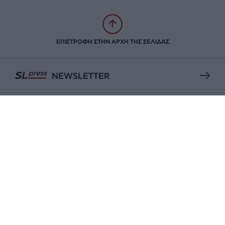
ΕΠΙΣΤΡΟΦΗ ΣΤΗΝ ΑΡΧΗ ΤΗΣ ΣΕΛΙΔΑΣ
NEWSLETTER
ΑΡΧΕΙΟ
ΕΝΙΣΧΥΣΤΕ ΤΟ
Αδέσμευτη Δημοσιογραφία χωρίς τη δική σας χορηγία
είναι αδύνατη.
ΠΑΤΗΣΤΕ ΕΔΩ