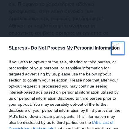
η κ. Πίσχοινα το χαρακτήρισε «ιδανικό
κρησφύγετο.. στην λαϊκή συνοικία των
Αμπελοκήπων στις παρυφές του δήμου της
Αθήνας σε κομβικό σημείο ανάμεσα σε
σημαντικές κομβικές αρτηρίες με εγγύτητα σε
κρατικές δομές, μεγάλα ξενοδοχεία.. Και η πρώτη
που το γνώριζε ήταν η Δήμητρα Ζ. που στο
SLpress -
Do Not Process My Personal Information
παρελθόν έχει επισκεφθεί το ακίνητο». Μάλιστα
τόνισε ότι η Δήμητρα Ζ. είναι «το κεντρικό
If you wish to opt-out of the sale, sharing to third parties, or
processing of your personal or sensitive information for
πρόσωπο καθώς όλα συντονίζονται γύρω από το
targeted advertising by us, please use the below opt-out
πρόγραμμα των υποχρεώσεών της ώστε όταν η
section to confirm your selection. Please note that after your
επιχείρηση έχει ολοκληρωθεί, εκείνη να είναι πολύ
opt-out request is processed you may continue seeing
μακριά».
interest-based ads based on personal information utilized by
us or personal information disclosed to third parties prior to
your opt-out. You may separately opt-out of the further
Κατά την εισαγγελική λειτουργό η υπόθεση αφορά
disclosure of your personal information by third parties on the
μία «πολυπρόσωπη ομάδα από τα τρία ή πέντε
IAB’s list of downstream participants. This information may
άτομα, αφού κατά τεκμήριο υπάρχουν
also be disclosed by us to third parties on the
IAB’s List of
τουλάχιστον και ακόμη δύο άτομα, όπως φαίνεται
Downstream Participants
that may further disclose it to other