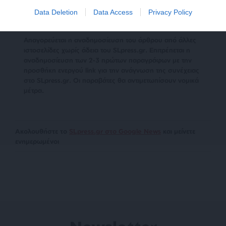
απαραίτητα τη θέση του SLpress.gr
Data Deletion
Data Access
Privacy Policy
Απαγορεύεται η αναδημοσίευση του άρθρου από άλλες
ιστοσελίδες χωρίς άδεια του SLpress.gr. Επιτρέπεται η
αναδημοσίευση των 2-3 πρώτων παραγράφων με την
προσθήκη ενεργού link για την ανάγνωση της συνέχειας
στο SLpress.gr. Οι παραβάτες θα αντιμετωπίσουν νομικά
μέτρα.
Ακολουθήστε το
SLpress.gr στο Google News
και μείνετε
ενημερωμένοι