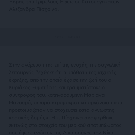
Έδρας του Τριμελούς Εφετείου Κακουργημάτων
Αλεξάνδρα Πίσχοινα.
Στην αγόρευση της επί της ενοχής, η εισαγγελική
λειτουργός δέχθηκε ότι η υπόθεση της ισχυρής
έκρηξης, από την οποία έχασε την ζωή του ο
Κυριάκος Ξυμητήρης και τραυματίστηκε η
σύντροφος του, κατηγορούμενη Μαριάνα
Μανουρά, αφορά «τρομοκρατική οργάνωση που
προετοιμαζόταν να στοχεύσει κατά άγνωστης
κρατικής δομής». Η κ. Πίσχοινα αναφέρθηκε
εκτενώς στο στοιχείο του μερικού αποτυπώματος
που έφερε ενώπιον της Δικαιοσύνης τον Νίκο