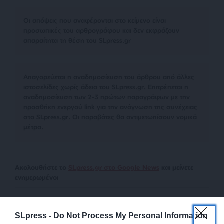
Οι απόψεις που αναφέρονται στο κείμενο είναι
προσωπικές του αρθρογράφου και δεν εκφράζουν
απαραίτητα τη θέση του SLpress.gr
Απαγορεύεται η αναδημοσίευση του άρθρου από άλλες
ιστοσελίδες χωρίς άδεια του SLpress.gr. Επιτρέπεται η
αναδημοσίευση των 2-3 πρώτων παραγράφων με την
προσθήκη ενεργού link για την ανάγνωση της συνέχειας
στο SLpress.gr. Οι παραβάτες θα αντιμετωπίσουν νομικά
μέτρα.
Ακολουθήστε το
SLpress.gr στο Google News
και μείνετε
ενημερωμένοι
SLpress -
Do Not Process My Personal Information