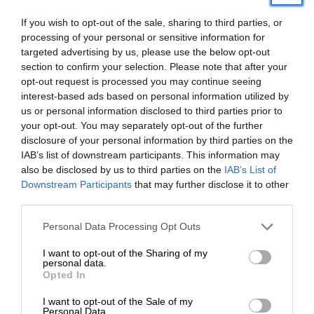
If you wish to opt-out of the sale, sharing to third parties, or
processing of your personal or sensitive information for
Newsletter
targeted advertising by us, please use the below opt-out
section to confirm your selection. Please note that after your
Κάντε εγγραφή στο ενημερωτικό δελτίου του
opt-out request is processed you may continue seeing
SLpress.gr για να λαμβάνετε τα σημαντικότερα
interest-based ads based on personal information utilized by
θέματα στο email σας
us or personal information disclosed to third parties prior to
your opt-out. You may separately opt-out of the further
disclosure of your personal information by third parties on the
IAB’s list of downstream participants. This information may
also be disclosed by us to third parties on the
IAB’s List of
ΕΝΙΣΧΥΣΤΕ ΤΟ
Downstream Participants
that may further disclose it to other
third parties.
Ναι, επιθυμώ να λαμβάνω το ενημερωτικό δελτίο μέσω e-mail από το
Στηρίξτε με τη χορηγία σας για να
Personal Data Processing Opt Outs
SLpress.gr
επιβιώσει η Αδέσμευτη
I want to opt-out of the Sharing of my
Δημοσιογραφία του SLpress.gr.
personal data.
Opted In
I want to opt-out of the Sale of my
ΔΩΡΕΑ
Personal Data.