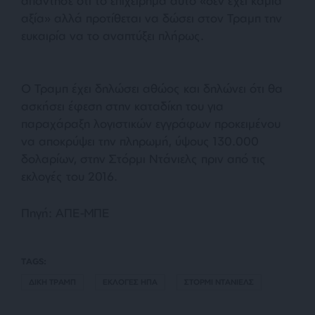
απάντησε ότι το επιχείρημα αυτό «δεν έχει καμία
αξία» αλλά προτίθεται να δώσει στον Τραμπ την
ευκαιρία να το αναπτύξει πλήρως.
Ο Τραμπ έχει δηλώσει αθώος και δηλώνει ότι θα
ασκήσει έφεση στην καταδίκη του για
παραχάραξη λογιστικών εγγράφων προκειμένου
να αποκρύψει την πληρωμή, ύψους 130.000
δολαρίων, στην Στόρμι Ντάνιελς πριν από τις
εκλογές του 2016.
Πηγή: ΑΠΕ-ΜΠΕ
TAGS:
ΔΙΚΗ ΤΡΑΜΠ
ΕΚΛΟΓΕΣ ΗΠΑ
ΣΤΟΡΜΙ ΝΤΑΝΙΕΛΣ