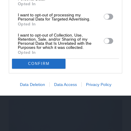
Opted In
* Ελάχιστη συνεισφορά 5€
SUPPORT SL.PRESS
I want to opt-out of processing my
Personal Data for Targeted Advertising.
Ενισχύστε την Aδέσμευτη και Aνεξάρτητη
Opted In
Δημοσιογραφία
I want to opt-out of Collection, Use,
Retention, Sale, and/or Sharing of my
Personal Data that Is Unrelated with the
ΕΝΙΣΧΥΣΤΕ ΤΟ SL.PRESS
Purposes for which it was collected.
Opted In
CONFIRM
Data Deletion
Data Access
Privacy Policy
Σχετικά Άρθρα