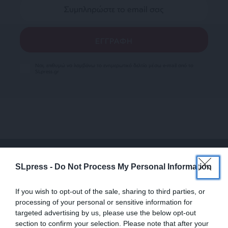
Ναι, επιθυμώ να λαμβάνω το ενημερωτικό δελτίο μέσω e-mail από το
SLpress.gr
SUPPORT SL.PRESS
SLpress -
Do Not Process My Personal Information
Ενισχύστε την Aδέσμευτη και Aνεξάρτητη
Δημοσιογραφία
If you wish to opt-out of the sale, sharing to third parties, or
processing of your personal or sensitive information for
targeted advertising by us, please use the below opt-out
ΕΝΙΣΧΥΣΤΕ ΤΟ SL.PRESS
section to confirm your selection. Please note that after your