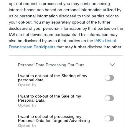
opt-out request is processed you may continue seeing
interest-based ads based on personal information utilized by
us or personal information disclosed to third parties prior to
your opt-out. You may separately opt-out of the further
disclosure of your personal information by third parties on the
Σχετικά Άρθρα
IAB’s list of downstream participants. This information may
also be disclosed by us to third parties on the
IAB’s List of
ΕΝΙΣΧΥΣΤΕ ΤΟ
Downstream Participants
that may further disclose it to other
third parties.
Στηρίξτε με τη χορηγία σας για να
Personal Data Processing Opt Outs
επιβιώσει η Αδέσμευτη
I want to opt-out of the Sharing of my
Δημοσιογραφία του SLpress.gr.
personal data.
Opted In
I want to opt-out of the Sale of my
ΔΩΡΕΑ
Personal Data.
Opted In
* Ελάχιστη συνεισφορά 5€
I want to opt-out of processing my
ΠΟΛΙΤΙΚΗ
ΡΕΠΟΡΤΑΖ
Personal Data for Targeted Advertising.
Συναγερμός στο ΠΑΣΟΚ – Ποιοι ζητούν έκτακτο
Opted In
συνέδριο για τις μετεκλογικές συνεργασίες