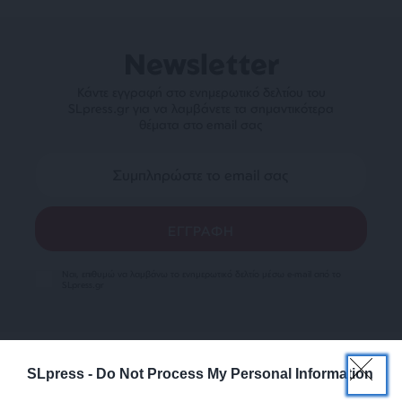
Newsletter
Κάντε εγγραφή στο ενημερωτικό δελτίου του
SLpress.gr για να λαμβάνετε τα σημαντικότερα
θέματα στο email σας
Ναι, επιθυμώ να λαμβάνω το ενημερωτικό δελτίο μέσω e-mail από το
SLpress.gr
SLpress -
Do Not Process My Personal Information