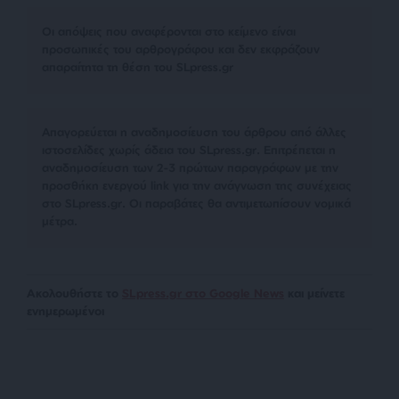
Οι απόψεις που αναφέρονται στο κείμενο είναι
προσωπικές του αρθρογράφου και δεν εκφράζουν
απαραίτητα τη θέση του SLpress.gr
Απαγορεύεται η αναδημοσίευση του άρθρου από άλλες
ιστοσελίδες χωρίς άδεια του SLpress.gr. Επιτρέπεται η
αναδημοσίευση των 2-3 πρώτων παραγράφων με την
προσθήκη ενεργού link για την ανάγνωση της συνέχειας
στο SLpress.gr. Οι παραβάτες θα αντιμετωπίσουν νομικά
μέτρα.
Ακολουθήστε το
SLpress.gr στο Google News
και μείνετε
ενημερωμένοι