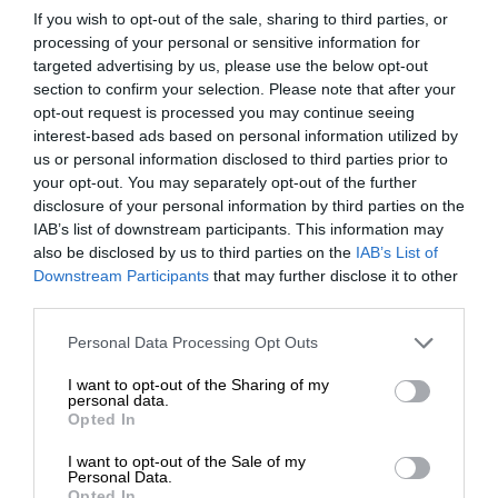
If you wish to opt-out of the sale, sharing to third parties, or
processing of your personal or sensitive information for
SUPPORT SL.PRESS
targeted advertising by us, please use the below opt-out
Ενισχύστε την Aδέσμευτη και Aνεξάρτητη
section to confirm your selection. Please note that after your
Δημοσιογραφία
opt-out request is processed you may continue seeing
interest-based ads based on personal information utilized by
us or personal information disclosed to third parties prior to
ΕΝΙΣΧΥΣΤΕ ΤΟ SL.PRESS
your opt-out. You may separately opt-out of the further
disclosure of your personal information by third parties on the
IAB’s list of downstream participants. This information may
also be disclosed by us to third parties on the
IAB’s List of
ΕΝΙΣΧΥΣΤΕ ΤΟ
Downstream Participants
that may further disclose it to other
third parties.
Σχετικά Άρθρα
Στηρίξτε με τη χορηγία σας για να
Personal Data Processing Opt Outs
επιβιώσει η Αδέσμευτη
I want to opt-out of the Sharing of my
Δημοσιογραφία του SLpress.gr.
personal data.
Opted In
I want to opt-out of the Sale of my
ΔΩΡΕΑ
Personal Data.
Opted In