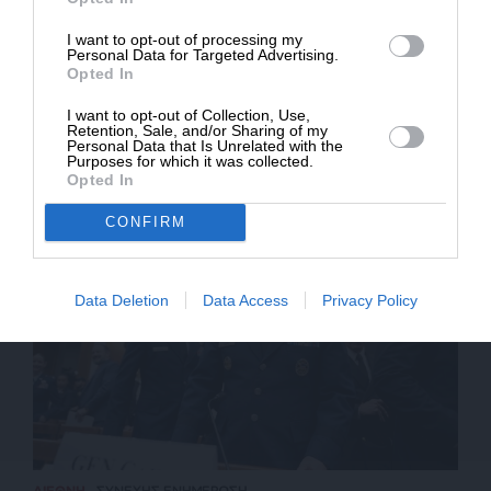
* Ελάχιστη συνεισφορά 5€
I want to opt-out of processing my
Personal Data for Targeted Advertising.
Opted In
I want to opt-out of Collection, Use,
Retention, Sale, and/or Sharing of my
ΟΙΚΟΝΟΜΙΑ
ΑΝΑΛΥΣΗ
Personal Data that Is Unrelated with the
Πως η κρίση στον Περσικό ανοίγει εμπορική
Purposes for which it was collected.
διαδρομή μέσω της Αρκτικής
Opted In
CONFIRM
Data Deletion
Data Access
Privacy Policy
ΔΙΕΘΝΗ
ΣΥΝΕΧΗΣ ΕΝΗΜΕΡΩΣΗ