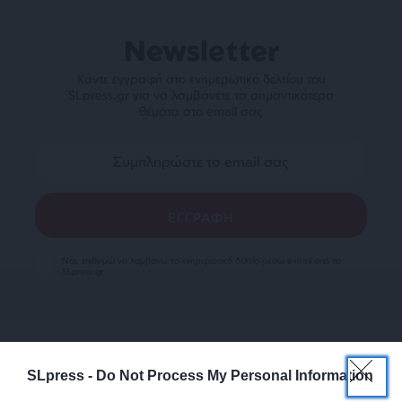
Newsletter
Κάντε εγγραφή στο ενημερωτικό δελτίου του
SLpress.gr για να λαμβάνετε τα σημαντικότερα
θέματα στο email σας
Ναι, επιθυμώ να λαμβάνω το ενημερωτικό δελτίο μέσω e-mail από το
SLpress.gr
SLpress -
Do Not Process My Personal Information