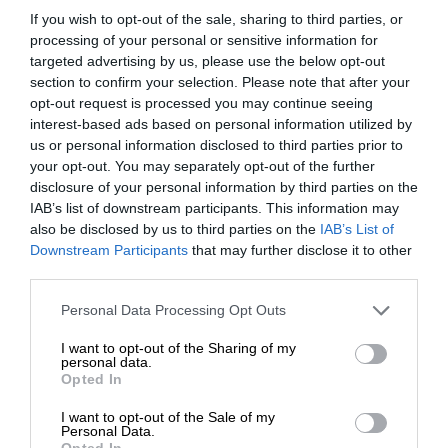
If you wish to opt-out of the sale, sharing to third parties, or
SUPPORT SL.PRESS
processing of your personal or sensitive information for
Ενισχύστε την Aδέσμευτη και Aνεξάρτητη
targeted advertising by us, please use the below opt-out
Δημοσιογραφία
section to confirm your selection. Please note that after your
opt-out request is processed you may continue seeing
interest-based ads based on personal information utilized by
ΕΝΙΣΧΥΣΤΕ ΤΟ SL.PRESS
us or personal information disclosed to third parties prior to
your opt-out. You may separately opt-out of the further
disclosure of your personal information by third parties on the
IAB’s list of downstream participants. This information may
also be disclosed by us to third parties on the
IAB’s List of
ΕΝΙΣΧΥΣΤΕ ΤΟ
Downstream Participants
that may further disclose it to other
third parties.
Σχετικά Άρθρα
Στηρίξτε με τη χορηγία σας για να
Personal Data Processing Opt Outs
επιβιώσει η Αδέσμευτη
I want to opt-out of the Sharing of my
Δημοσιογραφία του SLpress.gr.
personal data.
Opted In
I want to opt-out of the Sale of my
ΔΩΡΕΑ
Personal Data.
Opted In