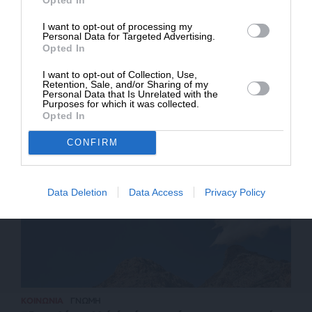
* Ελάχιστη συνεισφορά 5€
I want to opt-out of processing my
Personal Data for Targeted Advertising.
Opted In
I want to opt-out of Collection, Use,
ΕΘΝΙΚΑ
ΑΝΑΛΥΣΗ
Retention, Sale, and/or Sharing of my
Το σύνδρομο του “καλού παιδιού” που εγκλωβίζει
Personal Data that Is Unrelated with the
το Κυπριακό
Purposes for which it was collected.
Opted In
CONFIRM
Data Deletion
Data Access
Privacy Policy
ΚΟΙΝΩΝΙΑ
ΓΝΩΜΗ