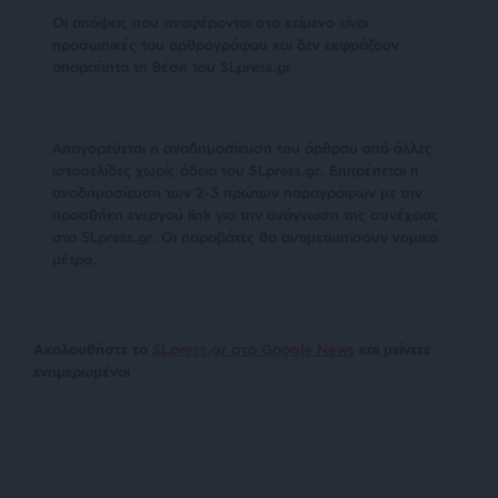
Οι απόψεις που αναφέρονται στο κείμενο είναι
προσωπικές του αρθρογράφου και δεν εκφράζουν
απαραίτητα τη θέση του SLpress.gr
Απαγορεύεται η αναδημοσίευση του άρθρου από άλλες
ιστοσελίδες χωρίς άδεια του SLpress.gr. Επιτρέπεται η
αναδημοσίευση των 2-3 πρώτων παραγράφων με την
προσθήκη ενεργού link για την ανάγνωση της συνέχειας
στο SLpress.gr. Οι παραβάτες θα αντιμετωπίσουν νομικά
μέτρα.
Ακολουθήστε το
SLpress.gr στο Google News
και μείνετε
ενημερωμένοι