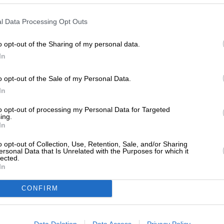
ΕΝΙΣΧΥΣΤΕ ΤΟ
l Data Processing Opt Outs
Στηρίξτε με τη χορηγία σας για να επιβιώσει
ewsletter
η Αδέσμευτη Δημοσιογραφία του
o opt-out of the Sharing of my personal data.
ό δελτίου του SLpress.gr για να λαμβάνετε τα
SLpress.gr.
In
ερα θέματα στο email σας
o opt-out of the Sale of my Personal Data.
ΔΩΡΕΑ
In
* Ελάχιστη συνεισφορά 5€
to opt-out of processing my Personal Data for Targeted
ελτίο μέσω e-mail από το SLpress.gr
ing.
In
o opt-out of Collection, Use, Retention, Sale, and/or Sharing
ersonal Data that Is Unrelated with the Purposes for which it
lected.
In
CONFIRM
SUPPORT SL.PRESS
Ενισχύστε την Aδέσμευτη και
Data Deletion
Data Access
Privacy Policy