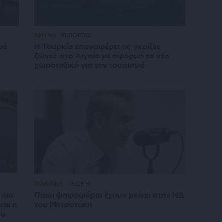
ΑΜΥΝΑ
ΡΕΠΟΡΤΑΖ
ρό
Η Τουρκία επαναφέρει τις γκρίζες
ζώνες στο Αιγαίο με αφορμή το νέο
χωροταξικό για τον τουρισμό
ΠΟΛΙΤΙΚΗ
ΓΝΩΜΗ
 πια
Ποιοι ψηφοφόροι έχουν μείνει στην ΝΔ
και η
του Μητσοτάκη
ου