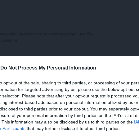
μενο είναι προσωπικές του αρθρογράφου και δεν
Lpress.gr
άρθρου από άλλες ιστοσελίδες χωρίς άδεια του
-
Do Not Process My Personal Information
σίευση των 2-3 πρώτων παραγράφων με την προσθήκη
υνέχειας στο SLpress.gr. Οι παραβάτες θα
to opt-out of the sale, sharing to third parties, or processing of your per
formation for targeted advertising by us, please use the below opt-out s
r selection. Please note that after your opt-out request is processed y
eing interest-based ads based on personal information utilized by us or
le News
και μείνετε ενημερωμένοι
disclosed to third parties prior to your opt-out. You may separately opt-
losure of your personal information by third parties on the IAB’s list of
. This information may also be disclosed by us to third parties on the
IA
Participants
that may further disclose it to other third parties.