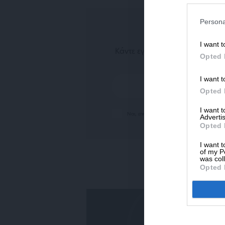
Persona
N
I want t
Κάντε εγγραφή στο ενημερωτικ
Opted 
σημαντικότ
I want t
Opted 
I want 
Ναι, επιθυμώ να λαμβάνω το ενημερωτικό δ
Advertis
Opted 
I want t
of my P
was col
Opted 