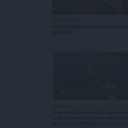
ΔΙΕΘΝΗ
ΘΕΜΑ
Πώς η Τουρκία χρησιμοποιεί το νε
ως όπλο
ΚΟΙΝΩΝΙΑ
Ξηρασία: Στον Δούναβη φαίνονται
τα βυθισμένα πλοία των ναζί αλλά 
γέφυρα του Μεγάλου Κωνσταντίν