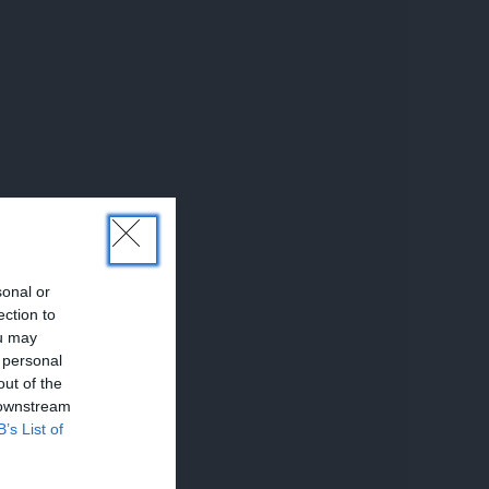
sonal or
ection to
ou may
 personal
out of the
 downstream
B’s List of