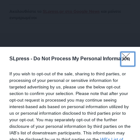
Ακολουθήστε το
SLpress.gr στο Google News
και μείνετε
ενημερωμένοι
SLpress -
Do Not Process My Personal Information
Newsletter
If you wish to opt-out of the sale, sharing to third parties, or
processing of your personal or sensitive information for
Κάντε εγγραφή στο ενημερωτικό δελτίου του
SLpress.gr για να λαμβάνετε τα σημαντικότερα
targeted advertising by us, please use the below opt-out
θέματα στο email σας
section to confirm your selection. Please note that after your
opt-out request is processed you may continue seeing
interest-based ads based on personal information utilized by
us or personal information disclosed to third parties prior to
your opt-out. You may separately opt-out of the further
disclosure of your personal information by third parties on the
IAB’s list of downstream participants. This information may
also be disclosed by us to third parties on the
IAB’s List of