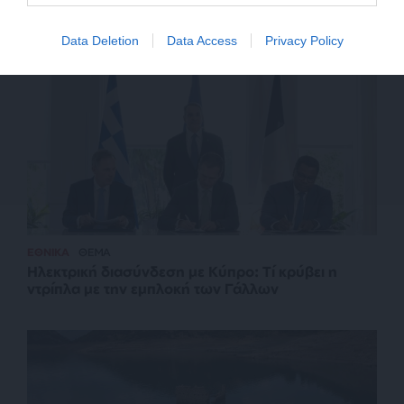
Σχετικά Άρθρα
Data Deletion
Data Access
Privacy Policy
ΕΘΝΙΚΑ
ΘΕΜΑ
Ηλεκτρική διασύνδεση με Κύπρο: Τί κρύβει η
ντρίπλα με την εμπλοκή των Γάλλων