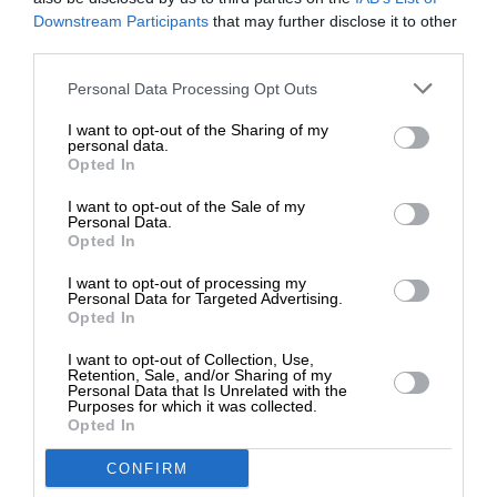
Ναι, επιθυμώ να λαμβάνω το ενημερωτικό δελτίο μέσω e-mail από το
ΕΝΙΣΧΥΣΤΕ ΤΟ
Downstream Participants
that may further disclose it to other
SLpress.gr
third parties.
Στηρίξτε με τη χορηγία σας για να
Personal Data Processing Opt Outs
επιβιώσει η Αδέσμευτη
I want to opt-out of the Sharing of my
Δημοσιογραφία του SLpress.gr.
personal data.
Opted In
I want to opt-out of the Sale of my
SUPPORT SL.PRESS
ΔΩΡΕΑ
Personal Data.
Opted In
Ενισχύστε την Aδέσμευτη και Aνεξάρτητη
* Ελάχιστη συνεισφορά 5€
Δημοσιογραφία
I want to opt-out of processing my
Personal Data for Targeted Advertising.
Opted In
ΕΝΙΣΧΥΣΤΕ ΤΟ SL.PRESS
I want to opt-out of Collection, Use,
Retention, Sale, and/or Sharing of my
Personal Data that Is Unrelated with the
Purposes for which it was collected.
Opted In
CONFIRM