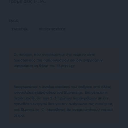
Τραμπ στις ΗΠΑ.
TAGS:
ΣΛΟΒΕΝΙΑ
ΠΡΩΘΥΠΟΥΡΓΟΣ
Οι απόψεις που αναφέρονται στο κείμενο είναι
προσωπικές του αρθρογράφου και δεν εκφράζουν
απαραίτητα τη θέση του SLpress.gr
Απαγορεύεται η αναδημοσίευση του άρθρου από άλλες
ιστοσελίδες χωρίς άδεια του SLpress.gr. Επιτρέπεται η
αναδημοσίευση των 2-3 πρώτων παραγράφων με την
προσθήκη ενεργού link για την ανάγνωση της συνέχειας
στο SLpress.gr. Οι παραβάτες θα αντιμετωπίσουν νομικά
μέτρα.