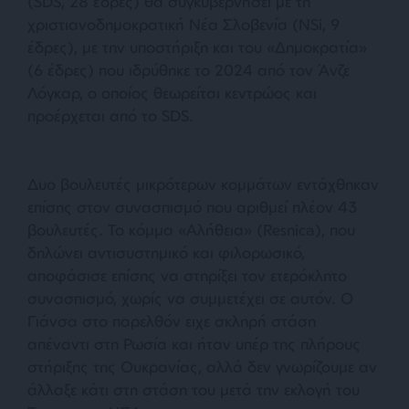
(SDS, 28 έδρες) θα συγκυβερνήσει με τη
χριστιανοδημοκρατική Νέα Σλοβενία (NSi, 9
έδρες), με την υποστήριξη και του «Δημοκρατία»
(6 έδρες) που ιδρύθηκε το 2024 από τον Άνζε
Λόγκαρ, ο οποίος θεωρείται κεντρώος και
προέρχεται από το SDS.
Δυο βουλευτές μικρότερων κομμάτων εντάχθηκαν
επίσης στον συνασπισμό που αριθμεί πλέον 43
βουλευτές. Το κόμμα «Αλήθεια» (Resnica), που
δηλώνει αντισυστημικό και φιλορωσικό,
αποφάσισε επίσης να στηρίξει τον ετερόκλητο
συνασπισμό, χωρίς να συμμετέχει σε αυτόν. Ο
Γιάνσα στο παρελθόν ειχε σκληρή στάση
απέναντι στη Ρωσία και ήταν υπέρ της πλήρους
στήριξης της Ουκρανίας, αλλά δεν γνωρίζουμε αν
άλλαξε κάτι στη στάση του μετά την εκλογή του