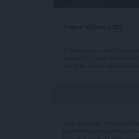
Τί είπε ο Τούρκος ΥΠΕΞ.
Ο Τούρκος υπουργός Εξωτερικών
σχέσεις της χώρας του με την 
από τη θητεία του τέως προέδρο
«Η εκτίμησή μας είναι ότι η Του
Γαλλία ειδικότερα, πρέπει να ε
δήλωσε ο Χακάν Φιντάν, προσθέ