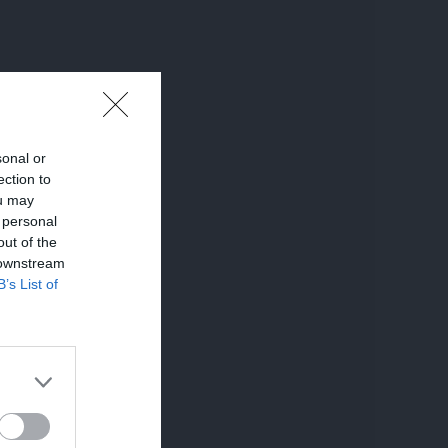
sonal or
ection to
ou may
 personal
out of the
 downstream
B’s List of