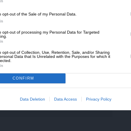
SLpress.gr.
In
τικός δρόμος για την ένταξη. Η Τουρκία θα
 για να δημιουργήσει μια πιο αποτελεσματική
o opt-out of the Sale of my Personal Data.
ΔΩΡΕΑ
In
* Ελάχιστη συνεισφορά 5€
to opt-out of processing my Personal Data for Targeted
ing.
ης προέδρου της Ευρωπαϊκής Επιτροπής,
In
 Τουρκία, ο Χακάν Φιντάν υποστήριξε ότι η
τι η Ευρωπαία αξιωματούχος επιθυμεί της ότι
o opt-out of Collection, Use, Retention, Sale, and/or Sharing
ersonal Data that Is Unrelated with the Purposes for which it
για έναρξη ενός πολιτικού διαλόγου υψηλού
lected.
In
Βρυξελλών και ο Τούρκος πρόεδρος Ρετζέπ
πρόθυμος να κινηθεί προς αυτή την
CONFIRM
Data Deletion
Data Access
Privacy Policy