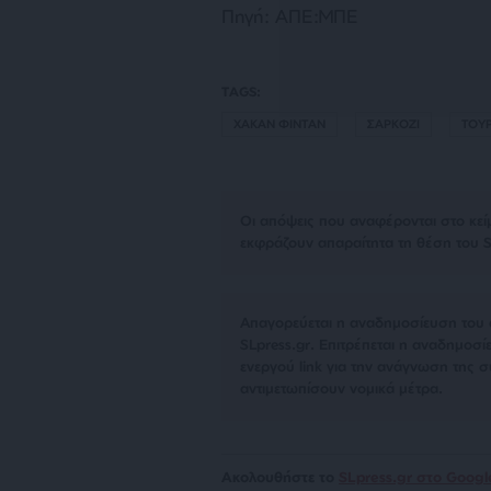
Πηγή: ΑΠΕ:ΜΠΕ
TAGS:
ΧΑΚΑΝ ΦΙΝΤΑΝ
ΣΑΡΚΟΖΙ
ΤΟΥ
Οι απόψεις που αναφέρονται στο κεί
εκφράζουν απαραίτητα τη θέση του S
Απαγορεύεται η αναδημοσίευση του 
SLpress.gr. Επιτρέπεται η αναδημο
ενεργού link για την ανάγνωση της σ
αντιμετωπίσουν νομικά μέτρα.
Ακολουθήστε το
SLpress.gr στο Goog