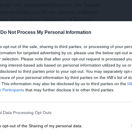
εριοχή της, συμπεριλαμβάνοντας την Τουρκία
ική αντίληψη που θα την κάνειπιο ανθεκτική
τους γεωπολιτικούς κινδύνους. Η δεύτερη
ν, είναι να παραμείνει η Ευρώπη «υπερβολικά
-
Do Not Process My Personal Information
ντες» όσον αφορά τη δική της ασφάλεια.
to opt-out of the sale, sharing to third parties, or processing of your per
 στην Ευρωπαϊκή Ένωση το 2007 ή το 2008…
formation for targeted advertising by us, please use the below opt-out s
ιότι όταν δόθηκε στην Τουρκία αυτός ο
r selection. Please note that after your opt-out request is processed y
υθμίσεις για την ΕΕ βρίσκονταν σε εξέλιξη
eing interest-based ads based on personal information utilized by us or
disclosed to third parties prior to your opt-out. You may separately opt-
ς δεν απειλούσε την Τουρκία. Επειδή ήξεραν
losure of your personal information by third parties on the IAB’s list of
ουρκία από την Ευρωπαϊκή Ένωση και ότι ήταν
. This information may also be disclosed by us to third parties on the
IA
ιοκρατικά κριτήρια. Στη συνέχεια όμως η
Participants
that may further disclose it to other third parties.
ς της συζήτησης για την πολιτική ταυτότητας
ρώπης» είπε ο Χακάν Φιντάν και ζήτησε να
ΕΝΙΣΧΥΣΤΕ ΤΟ
l Data Processing Opt Outs
Στηρίξτε με τη χορηγία σας για να επιβιώσει
η Αδέσμευτη Δημοσιογραφία του
o opt-out of the Sharing of my personal data.
“προ Σαρκοζί” γραμμή. Ως εκ τούτου, θα