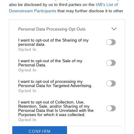
also be disclosed by us to third parties on the
IAB’s List of
ΕΝΙΣΧΥΣΤΕ ΤΟ
Downstream Participants
that may further disclose it to other
third parties.
Στηρίξτε με τη χορηγία σας για να
Personal Data Processing Opt Outs
επιβιώσει η Αδέσμευτη
ΠΟΛΙΤΙΚΗ
ΡΕΠΟΡΤΑΖ
I want to opt-out of the Sharing of my
Δημοσιογραφία του SLpress.gr.
personal data.
Από τις υψηλές προσδοκίες στην απότομη
Opted In
κατάρρευση – Ο δύσβατος δρόμος της
Καρυστιανού προς τη δόξα
I want to opt-out of the Sale of my
ΔΩΡΕΑ
Personal Data.
Opted In
* Ελάχιστη συνεισφορά 5€
I want to opt-out of processing my
Personal Data for Targeted Advertising.
Opted In
I want to opt-out of Collection, Use,
Retention, Sale, and/or Sharing of my
Personal Data that Is Unrelated with the
Purposes for which it was collected.
Opted In
CONFIRM