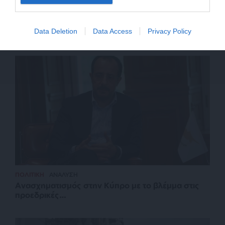
ΕΝΕΡΓΕΙΑ
ΘΕΜΑ
Τί δίνουν οι ΗΠΑ στη Συρία για να απομακρυνθεί
Data Deletion
Data Access
Privacy Policy
ενεργειακά από τη Ρωσία
ΠΟΛΙΤΙΚΗ
ΑΝΑΛΥΣΗ
Ανασχηματισμός στην Κύπρο με το βλέμμα στις
προεδρικές…