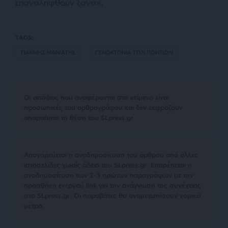
επαναληφθούν ξανά».
TAGS:
ΓΙΑΝΝΗΣ ΜΑΝΙΑΤΗΣ
ΓΕΝΟΚΤΟΝΙΑ ΤΩΝ ΠΟΝΤΙΩΝ
Οι απόψεις που αναφέρονται στο κείμενο είναι
προσωπικές του αρθρογράφου και δεν εκφράζουν
απαραίτητα τη θέση του SLpress.gr
Απαγορεύεται η αναδημοσίευση του άρθρου από άλλες
ιστοσελίδες χωρίς άδεια του SLpress.gr. Επιτρέπεται η
αναδημοσίευση των 2-3 πρώτων παραγράφων με την
προσθήκη ενεργού link για την ανάγνωση της συνέχειας
στο SLpress.gr. Οι παραβάτες θα αντιμετωπίσουν νομικά
μέτρα.