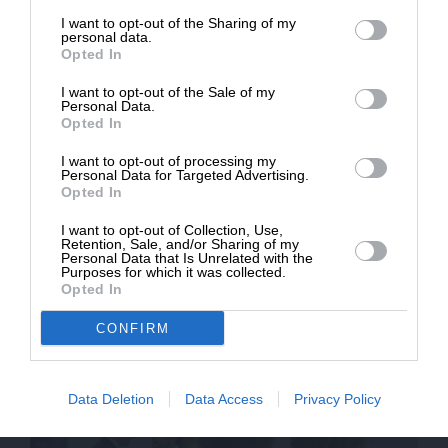
Σχετικά Άρθρα
επιβιώσει η Αδέσμευτη
I want to opt-out of the Sharing of my
Δημοσιογραφία του SLpress.gr.
personal data.
Opted In
I want to opt-out of the Sale of my
ΔΩΡΕΑ
Personal Data.
Opted In
* Ελάχιστη συνεισφορά 5€
I want to opt-out of processing my
Personal Data for Targeted Advertising.
Opted In
I want to opt-out of Collection, Use,
Retention, Sale, and/or Sharing of my
Personal Data that Is Unrelated with the
Purposes for which it was collected.
ΟΙΚΟΝΟΜΙΑ
ΘΕΜΑ
Opted In
Η επιβολή διοδίων στο Ορμούζ θα ανοίξει την
όρεξη και για άλλα Στενά
CONFIRM
Data Deletion
Data Access
Privacy Policy