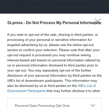
Ναι, επιθυμώ να λαμβάνω το ενημερωτικό δελτίο μέσω e-mail από το
SLpress.gr
SLpress -
Do Not Process My Personal Information
If you wish to opt-out of the sale, sharing to third parties, or
processing of your personal or sensitive information for
targeted advertising by us, please use the below opt-out
SUPPORT SL.PRESS
section to confirm your selection. Please note that after your
Ενισχύστε την Aδέσμευτη και Aνεξάρτητη
opt-out request is processed you may continue seeing
Δημοσιογραφία
interest-based ads based on personal information utilized by
us or personal information disclosed to third parties prior to
your opt-out. You may separately opt-out of the further
ΕΝΙΣΧΥΣΤΕ ΤΟ SL.PRESS
disclosure of your personal information by third parties on the
IAB’s list of downstream participants. This information may
also be disclosed by us to third parties on the
IAB’s List of
ΕΝΙΣΧΥΣΤΕ ΤΟ
Downstream Participants
that may further disclose it to other
third parties.
Στηρίξτε με τη χορηγία σας για να
Personal Data Processing Opt Outs