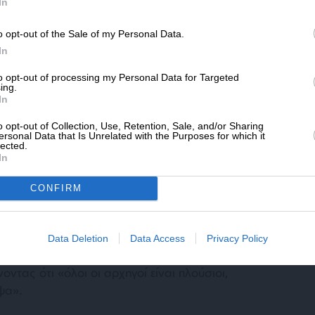
SLpress.gr.
οψήφιος πρωθυπουργός που έχει επιλέξει να
In
ά τα έχει φέρει εδώ», πρόσθεσε.
o opt-out of the Sale of my Personal Data.
ΔΩΡΕΑ
In
* Ελάχιστη συνεισφορά 5€
 πάω σε αυτό το δικαστήριο;”
to opt-out of processing my Personal Data for Targeted
ing.
In
αίωσε ότι θα παραστεί κανονικά στο
o opt-out of Collection, Use, Retention, Sale, and/or Sharing
γνωρίζετε, υπάρχει περίπτωση εγώ να μην πάω
ersonal Data that Is Unrelated with the Purposes for which it
 πάω, να ανησυχήσετε σοβαρά ότι είμαι
lected.
In
ρήσει από τον μάταιο τούτο κόσμο».
CONFIRM
θεση στον πρόεδρο του ΠΑΣΟΚ,
ένη υπόθεση τον ζημιώνει πολιτικά. «Το θέμα
ατί βλέπει ο κόσμος ότι είναι πλούσιος. Δεν
Data Deletion
Data Access
Privacy Policy
οσιαλιστικού κόμματος, να μιλάς για τους
τας ότι «όλοι οι αρχηγοί είναι πλούσιοι,
ψα».