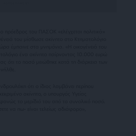
 ο πρόεδρος του ΠΑΣΟΚ «ελέγχεται πολιτικά»
ογένειά του μίσθωσε ακίνητο στο Κτηματολόγιο
χώρα έμπαινε στα μνημόνια. «Η οικογένειά του
ματολόγιο ένα ακίνητο παίρνοντας 10.000 ευρώ
ας ότι το ποσό μειώθηκε κατά τη διάρκεια των
ανήλθε.
δρουλάκη ότι ο ίδιος λαμβάνει περίπου
εκριμένο ακίνητο, ο υπουργός Υγείας
ανώς το μερίδιό του από το συνολικό ποσό.
ετε να πω- είναι τελείως αδιάφορο»,