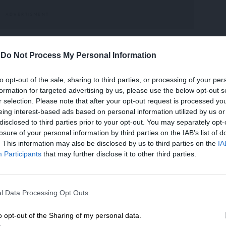
-
Do Not Process My Personal Information
υποστήριξε ότι η υπόθεση του υφυπουργού
ρίσιμη με εκείνη του Νίκου Ανδρουλάκη. Όπως
to opt-out of the sale, sharing to third parties, or processing of your per
ικογένειας Σπανάκη στα ΕΛΤΑ έγινε το 2000,
formation for targeted advertising by us, please use the below opt-out s
 ίδιος ήταν «πολύ χαμηλόβαθμο στέλεχος» της
r selection. Please note that after your opt-out request is processed y
ια Ανδρουλάκη υποστήριξε ότι το 2010 «ήταν η
eing interest-based ads based on personal information utilized by us or
disclosed to third parties prior to your opt-out. You may separately opt-
ΟΚ στο Ηράκλειο της Κρήτης», ενώ ανέφερε
losure of your personal information by third parties on the IAB’s list of
ε στις 7 Οκτωβρίου 2009, λίγες ημέρες μετά τις
. This information may also be disclosed by us to third parties on the
IA
Participants
that may further disclose it to other third parties.
ΕΝΙΣΧΥΣΤΕ ΤΟ
 σχολίασε και την αναφορά του στη δήλωση
ΠΑΣΟΚ. Όπως είπε, ουδέποτε ισχυρίστηκε ότι
l Data Processing Opt Outs
Στηρίξτε με τη χορηγία σας για να επιβιώσει
κίνητο μεταφέρθηκαν στο εξωτερικό. «Δεν
η Αδέσμευτη Δημοσιογραφία του
 χρήματα στο εξωτερικό», τόνισε. «Είπα όμως
o opt-out of the Sharing of my personal data.