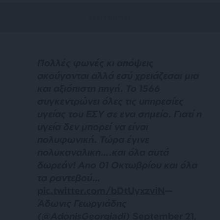
Πολλές φωνές κι απόψεις
ακούγονται αλλά εσύ χρειάζεσαι μια
και αξιόπιστη πηγή. Το 1566
συγκεντρώνει όλες τις υπηρεσίες
υγείας του ΕΣΥ σε ενα σημείο. Γιατί η
υγεία δεν μπορεί να είναι
πολυφωνική. Τώρα έγινε
πολυκαναλικη….και όλα αυτά
δωρεάν! Απο 01 Οκτωβρίου και όλα
τα ραντεβού…
pic.twitter.com/bDtUyxzviN
—
Άδωνις Γεωργιάδης
(@AdonisGeorgiadi)
September 21,