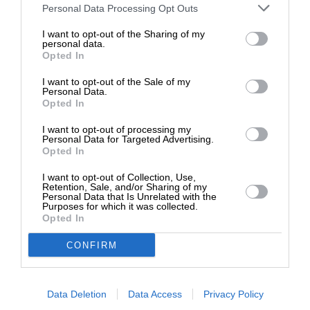
Στηρίξτε με τη χορηγία σας για να
Personal Data Processing Opt Outs
επιβιώσει η Αδέσμευτη
I want to opt-out of the Sharing of my
Δημοσιογραφία του SLpress.gr.
personal data.
Opted In
Σχετικά Άρθρα
I want to opt-out of the Sale of my
ΔΩΡΕΑ
Personal Data.
Opted In
* Ελάχιστη συνεισφορά 5€
I want to opt-out of processing my
Personal Data for Targeted Advertising.
Opted In
I want to opt-out of Collection, Use,
Retention, Sale, and/or Sharing of my
Personal Data that Is Unrelated with the
Purposes for which it was collected.
Opted In
CONFIRM
ΔΙΕΘΝΗ
ΘΕΜΑ
Πώς η Τουρκία χρησιμοποιεί το νερό ως όπλο
Data Deletion
Data Access
Privacy Policy