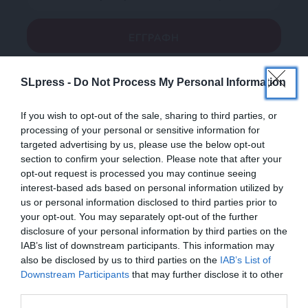
Ναι, επιθυμώ να λαμβάνω το ενημερωτικό δελτίο μέσω e-mail από το
SLpress.gr
SLpress -
Do Not Process My Personal Information
If you wish to opt-out of the sale, sharing to third parties, or
processing of your personal or sensitive information for
targeted advertising by us, please use the below opt-out
section to confirm your selection. Please note that after your
opt-out request is processed you may continue seeing
interest-based ads based on personal information utilized by
SUPPORT SL.PRESS
us or personal information disclosed to third parties prior to
Ενισχύστε την Aδέσμευτη και Aνεξάρτητη
your opt-out. You may separately opt-out of the further
Δημοσιογραφία
disclosure of your personal information by third parties on the
IAB’s list of downstream participants. This information may
also be disclosed by us to third parties on the
IAB’s List of
ΕΝΙΣΧΥΣΤΕ ΤΟ
ΕΝΙΣΧΥΣΤΕ ΤΟ SL.PRESS
Downstream Participants
that may further disclose it to other
third parties.