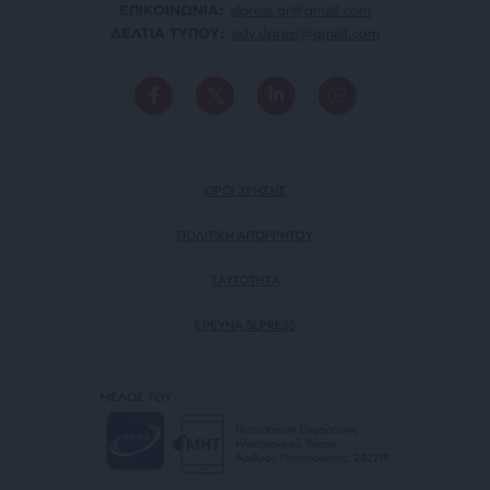
ΕΠΙΚΟΙΝΩΝΙA:
slpress.gr@gmail.com
ΔΕΛΤΙΑ ΤΥΠΟΥ:
adv.slpress@gmail.com
ΟΡΟΙ ΧΡΗΣΗΣ
ΠΟΛΙΤΙΚΗ ΑΠΟΡΡΗΤΟΥ
TAYTOTHTA
ΕΡΕΥΝΑ SLPRESS
ΜΕΛΟΣ ΤΟΥ
Πιστοποίηση Επιχείρησης
Ηλεκτρονικού Τύπου
Αριθμός Πιστοποίησης: 242218