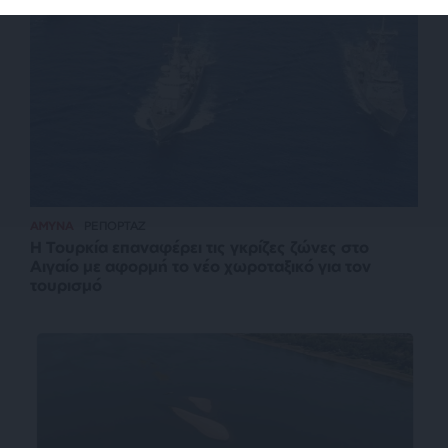
ΑΜΥΝΑ
ΡΕΠΟΡΤΑΖ
Η Τουρκία επαναφέρει τις γκρίζες ζώνες στο
Αιγαίο με αφορμή το νέο χωροταξικό για τον
τουρισμό