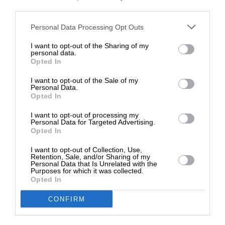
third parties.
ΚΟΙΝΩΝΙΑ
ΓΝΩΜΗ
Στηρίξτε με τη χορηγία σας για να
Personal Data Processing Opt Outs
Οι ανεμογεννήτριες δεν απειλούν τα δάση, οι
επιβιώσει η Αδέσμευτη
ηλεκτρογεννήτριες είναι το πρόβλημα
I want to opt-out of the Sharing of my
Δημοσιογραφία του SLpress.gr.
personal data.
Opted In
I want to opt-out of the Sale of my
ΔΩΡΕΑ
Personal Data.
Opted In
* Ελάχιστη συνεισφορά 5€
I want to opt-out of processing my
Personal Data for Targeted Advertising.
Opted In
I want to opt-out of Collection, Use,
Retention, Sale, and/or Sharing of my
Personal Data that Is Unrelated with the
Purposes for which it was collected.
Opted In
ΠΟΛΙΤΙΚΗ
ΓΝΩΜΗ
Αντιμέτωπη η Ευρώπη με το μεταναστευτικό
CONFIRM