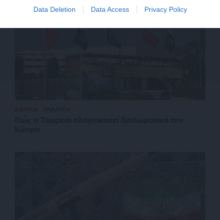
Data Deletion
Data Access
Privacy Policy
ΕΘΝΙΚΑ
ΑΝΑΛΥΣΗ
Πώς η Τουρκία πλαγιοκοπεί διπλωματικά την
Κύπρο