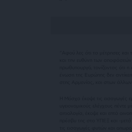
“Αφού λες ότι τα μέτρησες και 
και την ευθύνη των αποφάσεών 
πρωθυπουργό, τονίζοντας ότι η
ένωση της Ευρώπης δεν αντίκει
στης Αρμενίας, και στων άλλων
Η Μόσχα έκοψε τις εισαγωγές ε
υγειονομικούς ελέγχους πέντε μ
αιτιολογία, έκοψε και επτά οιν
πρέσβυ της στο ΥΠΕΞ και -μετά
τις εισαγωγές φυτών και οπωρο