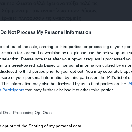
ι περίκλειστη αλλά έχει αναπτύξει πολύ τις
ού. Σύμφωνα με την ανακοίνωση των Ρώσων,
έργειες πληρούσαν τις υγειονομικές
-
Do Not Process My Personal Information
to opt-out of the sale, sharing to third parties, or processing of your per
formation for targeted advertising by us, please use the below opt-out s
r selection. Please note that after your opt-out request is processed y
eing interest-based ads based on personal information utilized by us or
disclosed to third parties prior to your opt-out. You may separately opt-
losure of your personal information by third parties on the IAB’s list of
ται οι εισαγωγές όλων αυτών των ειδών σε
. This information may also be disclosed by us to third parties on the
IA
Οικονομικής Κοινότητας “για να εξασφαλιστεί
Participants
that may further disclose it to other third parties.
Προφανώς πρόκειται για δικαιολογία, αλλά
ρούνταν όλοι οι έλεγχοι σχολαστικά και μέχρι
ΕΝΙΣΧΥΣΤΕ ΤΟ
“τα στραβά μάτια”.
l Data Processing Opt Outs
Στηρίξτε με τη χορηγία σας για να επιβιώσει
η Αδέσμευτη Δημοσιογραφία του
ίναι το κόστος της ενέργειας, καθώς η Ρωσία
o opt-out of the Sharing of my personal data.