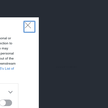
sonal or
ection to
ou may
 personal
out of the
 downstream
B’s List of