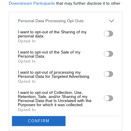
ΕΝΙΣΧΥΣΤΕ ΤΟ
Downstream Participants
that may further disclose it to other
Αστραχάν μέχρι την πόλη Ντνίπρο ενώ φαίνεται
third parties.
ότι στο τελικό στάδιο πτήσης πριν την
πρόσκρουση έφτασε ταχύτητες πάνω από 11 Mach,
Στηρίξτε με τη χορηγία σας για να
Personal Data Processing Opt Outs
εξαπολύοντας έξι πολεμικές κεφαλές, με την
επιβιώσει η Αδέσμευτη
I want to opt-out of the Sharing of my
καθεμία να διαθέτει έξι υποπυρομαχικά» ανέφερε
Δημοσιογραφία του SLpress.gr.
personal data.
η GUR.
Opted In
I want to opt-out of the Sale of my
Πηγή: NewsIt
ΔΩΡΕΑ
Personal Data.
Opted In
Φωτογραφίες: AP
* Ελάχιστη συνεισφορά 5€
I want to opt-out of processing my
Personal Data for Targeted Advertising.
Opted In
TAGS:
I want to opt-out of Collection, Use,
ΔΙΗΠΕΙΡΩΤΙΚΟΙ ΠΥΡΑΥΛΟΙ
ΡΩΣΙΑ
ΟΥΚΡΑΝΙΑ
Retention, Sale, and/or Sharing of my
Personal Data that Is Unrelated with the
Purposes for which it was collected.
Opted In
Οι απόψεις που αναφέρονται στο κείμενο είναι
CONFIRM
προσωπικές του αρθρογράφου και δεν εκφράζουν
απαραίτητα τη θέση του SLpress.gr