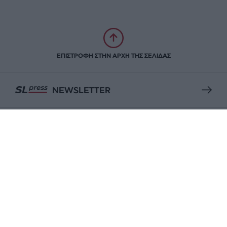
ΕΠΙΣΤΡΟΦΗ ΣΤΗΝ ΑΡΧΗ ΤΗΣ ΣΕΛΙΔΑΣ
NEWSLETTER
ΑΡΧΕΙΟ
ΕΝΙΣΧΥΣΤΕ ΤΟ
Αδέσμευτη Δημοσιογραφία χωρίς τη δική σας χορηγία
είναι αδύνατη.