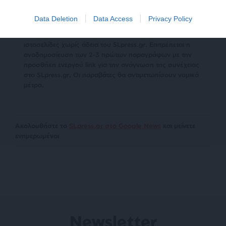
Data Deletion
Data Access
Privacy Policy
Απαγορεύεται η αναδημοσίευση του άρθρου από άλλες
ιστοσελίδες χωρίς άδεια του SLpress.gr. Επιτρέπεται η
αναδημοσίευση των 2-3 πρώτων παραγράφων με την
προσθήκη ενεργού link για την ανάγνωση της συνέχειας
στο SLpress.gr. Οι παραβάτες θα αντιμετωπίσουν νομικά
μέτρα.
Ακολουθήστε το
SLpress.gr στο Google News
και μείνετε
ενημερωμένοι
Newsletter