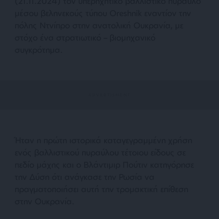
(21.11.2024) τον υπερηχητικό βαλλιστικό πύραυλο
μέσου βεληνεκούς τύπου Oreshnik εναντίον την
πόλης Ντνίπρο στην ανατολική Ουκρανία, με
στόχο ένα στρατιωτικό – βιομηχανικό
συγκρότημα.
Ήταν η πρώτη ιστορικά καταγεγραμμένη χρήση
ενός βαλλιστικού πυραύλου τέτοιου είδους σε
πεδίο μάχης και ο Βλάντιμιρ Πούτιν κατηγόρησε
την Δύση ότι ανάγκασε την Ρωσία να
πραγματοποιήσει αυτή την τρομακτική επίθεση
στην Ουκρανία.