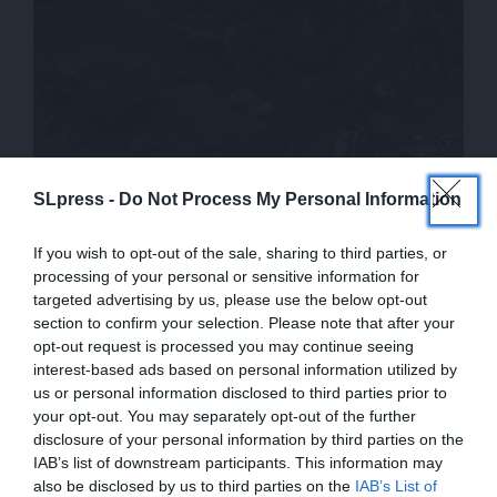
SLpress -
Do Not Process My Personal Information
Τι υποστήριξε το Κίεβο
If you wish to opt-out of the sale, sharing to third parties, or
processing of your personal or sensitive information for
Η στρατιωτική υπηρεσία πληροφοριών (GUR) που
targeted advertising by us, please use the below opt-out
υπάγεται στο Υπουργείο Άμυνας της Ουκρανίας,
section to confirm your selection. Please note that after your
ανακοίνωσε από την πλευρά της, ότι ο ρωσικός
opt-out request is processed you may continue seeing
interest-based ads based on personal information utilized by
πύραυλος μάλλον συνδέεται με το πυραυλικό
us or personal information disclosed to third parties prior to
σύστημα γνωστό και ως «Kedr».
your opt-out. You may separately opt-out of the further
disclosure of your personal information by third parties on the
«Ο ρωσικός βαλλιστικός πύραυλος πέταξε για 15
IAB’s list of downstream participants. This information may
λεπτά από το σημείο εκτόξευσης στην περιοχή
also be disclosed by us to third parties on the
IAB’s List of